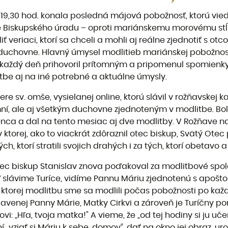
o 19,30 hod. konala posledná májová pobožnosť, ktorú vied
ie Biskupského úradu – oproti mariánskemu morovému stĺ
veriaci, ktorí sa chceli a mohli aj reálne zjednotiť s o
duchovne. Hlavný úmysel modlitieb mariánskej pobožnost
 každý deň prihovoril prítomným a pripomenul spomienky,
tbe aj na iné potrebné a aktuálne úmysly.
e sv. omše, vysielanej online, ktorú slávil v rožňavskej k
omní, ale aj všetkým duchovne zjednoteným v modlitbe. B
ženca a dal na tento mesiac aj dve modlitby. V Rožňave 
torej, ako to viackrát zdôraznil otec biskup, Svätý Otec
 ktorí stratili svojich drahých i za tých, ktorí obetavo a s
ec biskup Stanislav znova poďakoval za modlitbové spoloč
lávime Turíce, vidíme Pannu Máriu zjednotenú s apoštolmi
ktorej modlitbu sme sa modlili počas pobožnosti po kaž
enej Panny Márie, Matky Cirkvi a zároveň je Turíčny pon
vi: „Hľa, tvoja matka!" A vieme, že „od tej hodiny si ju učen
„vziať si Máriu k sebe, domov“, dať na okno jej obraz, uro