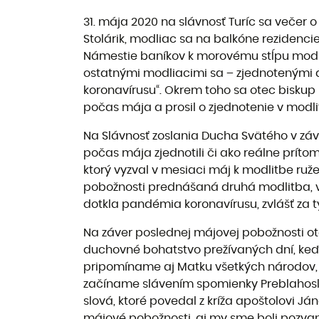
31. mája 2020 na slávnosť Turíc sa večer 
Stolárik, modliac sa na balkóne rezidenc
Námestie baníkov k morovému stĺpu modliť 
ostatnými modliacimi sa – zjednotenými 
koronavírusu“. Okrem toho sa otec biskup
počas mája a prosil o zjednotenie v modli
Na Slávnosť zoslania Ducha Svätého v záver
počas mája zjednotili či ako reálne prít
ktorý vyzval v mesiaci máj k modlitbe ru
pobožnosti prednášaná druhá modlitba, v k
dotkla pandémia koronavírusu, zvlášť za tých,
Na záver poslednej májovej pobožnosti ot
duchovné bohatstvo prežívaných dní, keď s
pripomíname aj Matku všetkých národov, 
začíname slávením spomienky Preblahoslav
slová, ktoré povedal z kríža apoštolovi Jáno
májové pobožnosti, aj my sme boli pozvaní 