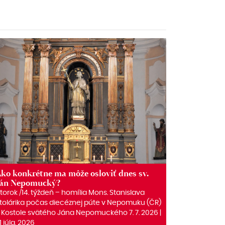
ko konkrétne ma môže osloviť dnes sv.
Ján Nepomucký?
torok /14. týždeň – homília Mons. Stanislava
tolárika počas diecéznej púte v Nepomuku (ČR)
 Kostole svätého Jána Nepomuckého 7. 7. 2026 |
1 júla, 2026