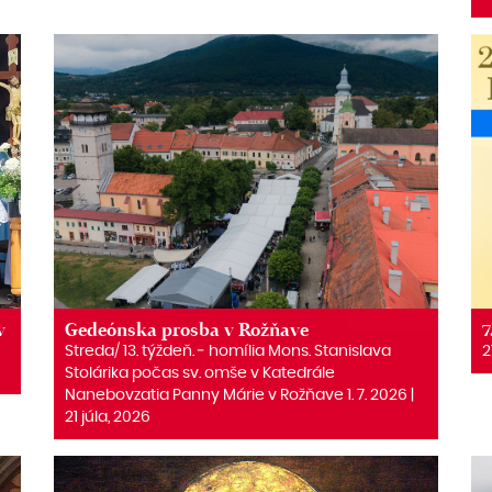
v
Gedeónska prosba v Rožňave
7
Streda/ 13. týždeň. ‒ homília Mons. Stanislava
2
Stolárika počas sv. omše v Katedrále
Nanebovzatia Panny Márie v Rožňave 1. 7. 2026 |
21 júla, 2026