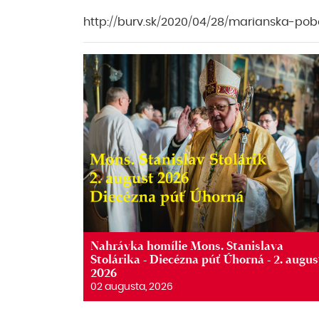
http://burv.sk/2020/04/28/marianska-p
Nahrávka homílie Mons. Stanislava
Stolárika - Diecézna púť Úhorná - 2. augus
2026
02 augusta, 2026