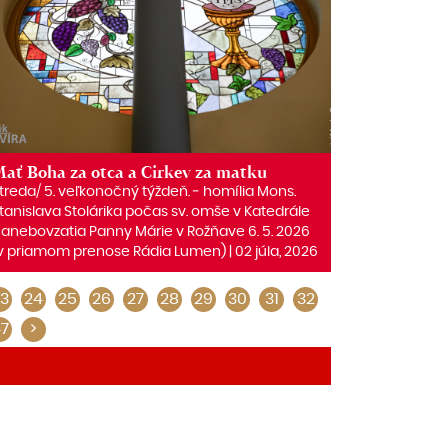
ať Boha za otca a Cirkev za matku
treda/ 5. veľkonočný týždeň. ‒ homília Mons.
tanislava Stolárika počas sv. omše v Katedrále
anebovzatia Panny Márie v Rožňave 6. 5. 2026
v priamom prenose Rádia Lumen) | 02 júla, 2026
3
24
25
26
27
28
29
30
31
32
7
>