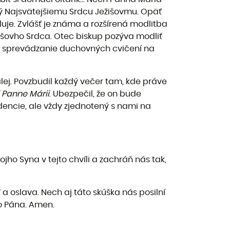
ný Najsvätejšiemu Srdcu Ježišovmu. Opäť
uje. Zvlášť je známa a rozšírená modlitba
išovho Srdca. Otec biskup pozýva modliť
ové sprevádzanie duchovných cvičení na
ej. Povzbudil každý večer tam, kde práve
 Panne Márii
. Ubezpečil, že on bude
dencie, ale vždy zjednotený s nami na
ho Syna v tejto chvíli a zachráň nás tak,
 a oslava. Nech aj táto skúška nás posilní
ho Pána. Amen.