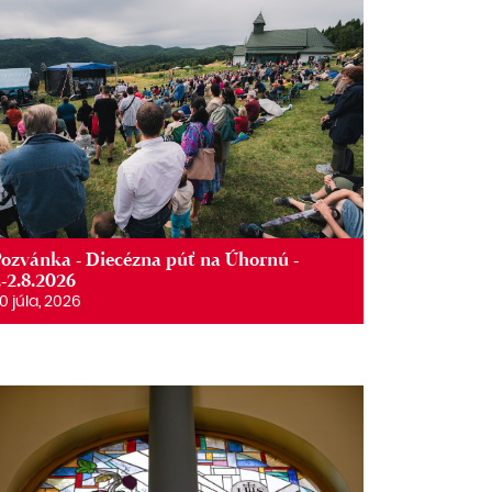
ozvánka - Diecézna púť na Úhornú -
.-2.8.2026
0 júla, 2026