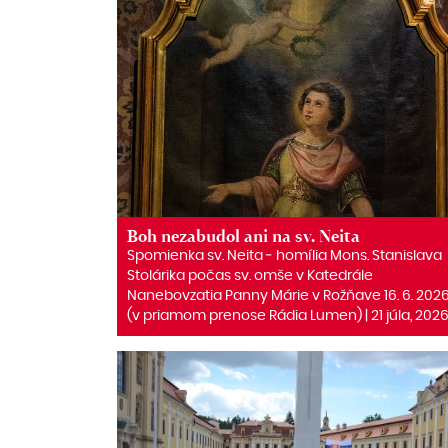
Boh nezabudol ani na sv. Neita
Spomienka sv. Neita ‒ homília Mons. Stanislava
Stolárika počas sv. omše v Katedrále
Nanebovzatia Panny Márie v Rožňave 16. 6. 202
(v priamom prenose Rádia Lumen) | 21 júla, 202