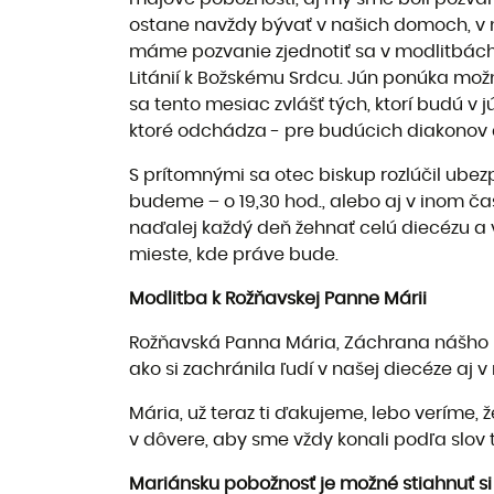
ostane navždy bývať v našich domoch, v 
máme pozvanie zjednotiť sa v modlitbách k
Litánií k Božskému Srdcu. Jún ponúka mož
sa tento mesiac zvlášť tých, ktorí budú v
ktoré odchádza - pre budúcich diakonov a 
S prítomnými sa otec biskup rozlúčil ube
budeme – o 19,30 hod., alebo aj v inom ča
naďalej každý deň žehnať celú diecézu a 
mieste, kde práve bude.
Modlitba k Rožňavskej Panne Márii
Rožňavská Panna Mária, Záchrana nášho ľud
ako si zachránila ľudí v našej diecéze aj v 
Mária, už teraz ti ďakujeme, lebo veríme, 
v dôvere, aby sme vždy konali podľa slov t
Mariánsku pobožnosť je možné stiahnuť si