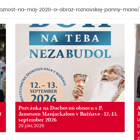
oboznost-na-maj-2020-a-obraz-roznavskej-panny-marie/
Pozvánka na Duchovnú obnovu s P.
A
t
Jamesom Manjackalom v Rožňave - 12.-13.
september 2026
U
29 júla, 2026
S
v
2