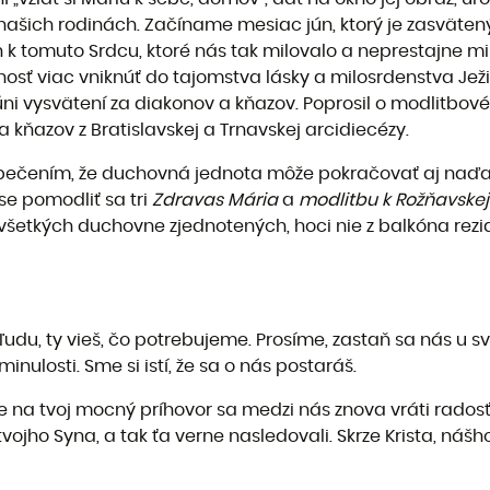
našich rodinách. Začíname mesiac jún, ktorý je zasväte
 tomuto Srdcu, ktoré nás tak milovalo a neprestajne mil
nosť viac vniknúť do tajomstva lásky a milosrdenstva Jež
 júni vysvätení za diakonov a kňazov. Poprosil o modlitb
kňazov z Bratislavskej a Trnavskej arcidiecézy.
zpečením, že duchovná jednota môže pokračovať aj naďal
se pomodliť sa tri
Zdravas Mária
a
modlitbu k Rožňavskej
všetkých duchovne zjednotených, hoci nie z balkóna rezi
u, ty vieš, čo potrebujeme. Prosíme, zastaň sa nás u svoj
minulosti. Sme si istí, že sa o nás postaráš.
že na tvoj mocný príhovor sa medzi nás znova vráti radosť
vojho Syna, a tak ťa verne nasledovali. Skrze Krista, náš