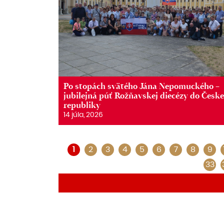
Po stopách svätého Jána Nepomuckého –
jubilejná púť Rožňavskej diecézy do Česke
republiky
14 júla, 2026
1
2
3
4
5
6
7
8
9
33