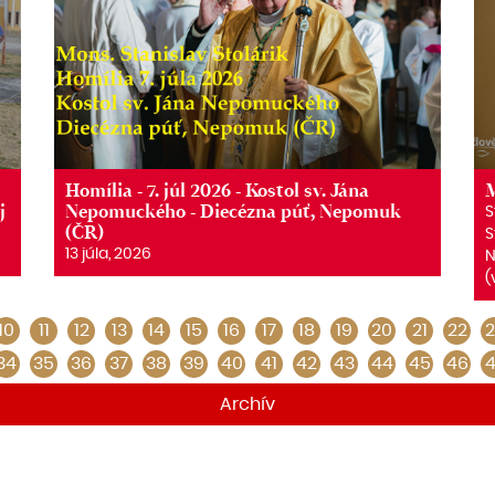
Homília - 7. júl 2026 - Kostol sv. Jána
M
j
Nepomuckého - Diecézna púť, Nepomuk
S
(ČR)
S
13 júla, 2026
N
(
10
11
12
13
14
15
16
17
18
19
20
21
22
2
34
35
36
37
38
39
40
41
42
43
44
45
46
4
Archív