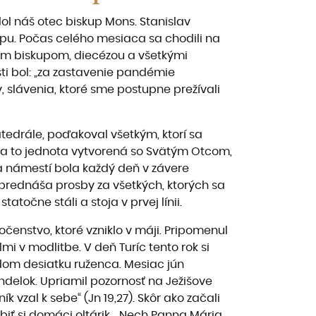
ol náš otec biskup Mons. Stanislav
pu. Počas celého mesiaca sa chodili na
tcom biskupom, diecézou a všetkými
i bol: „za zastavenie pandémie
 slávenia, ktoré sme postupne prežívali
atedrále, poďakoval všetkým, ktorí sa
ola to jednota vytvorená so Svätým Otcom,
na námestí bola každý deň v závere
 prednáša prosby za všetkých, ktorých sa
tatočne stáli a stoja v prvej línii.
enstvo, ktoré vzniklo v máji. Pripomenul
 v modlitbe. V deň Turíc tento rok si
dom desiatku ruženca. Mesiac jún
delok. Upriamil pozornosť na Ježišove
ík vzal k sebe“ (Jn 19,27). Skôr ako začali
biť si domáci oltárik... Nech Panna Mária