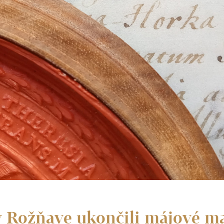
 v Rožňave ukončili májové m