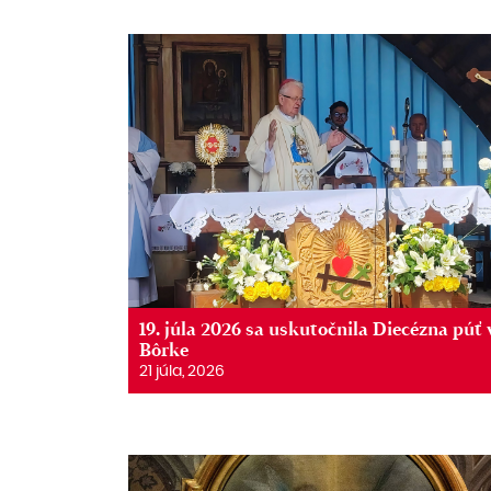
19. júla 2026 sa uskutočnila Diecézna púť 
Bôrke
21 júla, 2026