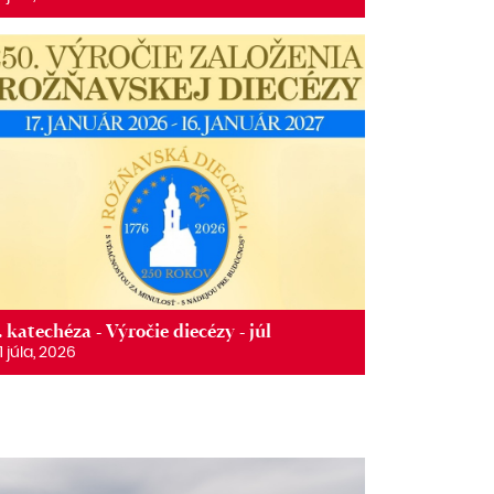
. katechéza - Výročie diecézy - júl
1 júla, 2026