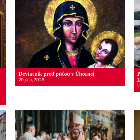
Deviatnik pred púťou v Úhornej
P
1
20 júla, 2026
2
6
6