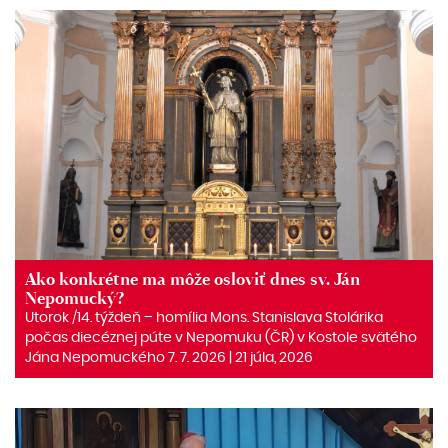
Ako konkrétne ma môže osloviť dnes sv. Ján
Nepomucký?
Utorok /14. týždeň – homília Mons. Stanislava Stolárika
počas diecéznej púte v Nepomuku (ČR) v Kostole svätého
Jána Nepomuckého 7. 7. 2026 | 21 júla, 2026