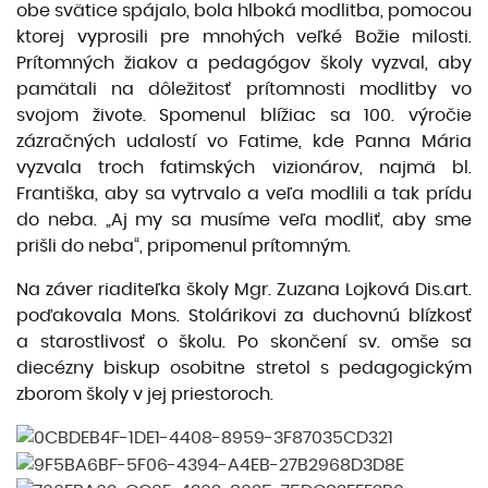
obe svätice spájalo, bola hlboká modlitba, pomocou
ktorej vyprosili pre mnohých veľké Božie milosti.
Prítomných žiakov a pedagógov školy vyzval, aby
pamätali na dôležitosť prítomnosti modlitby vo
svojom živote. Spomenul blížiac sa 100. výročie
zázračných udalostí vo Fatime, kde Panna Mária
vyzvala troch fatimských vizionárov, najmä bl.
Františka, aby sa vytrvalo a veľa modlili a tak prídu
do neba. „Aj my sa musíme veľa modliť, aby sme
prišli do neba“, pripomenul prítomným.
Na záver riaditeľka školy Mgr. Zuzana Lojková Dis.art.
poďakovala Mons. Stolárikovi za duchovnú blízkosť
a starostlivosť o školu. Po skončení sv. omše sa
diecézny biskup osobitne stretol s pedagogickým
zborom školy v jej priestoroch.