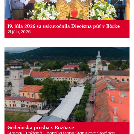
19. júla 2026 sa uskutočnila Diecézna púť v Bôrke
21 júla, 2026
Gedeónska prosba v Rožňave
Streda/ 13. týždeň. ‒ homília Mons. Stanislava Stolárika