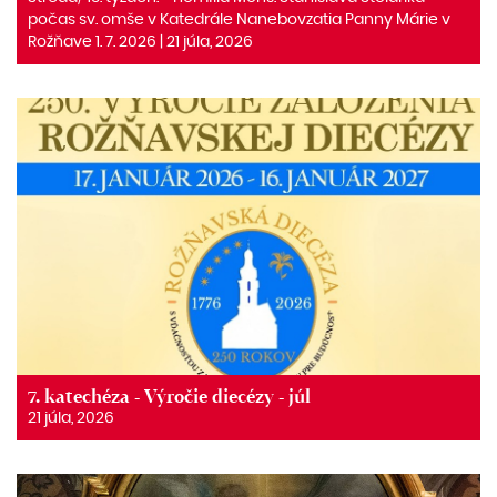
počas sv. omše v Katedrále Nanebovzatia Panny Márie v
Rožňave 1. 7. 2026 | 21 júla, 2026
7. katechéza - Výročie diecézy - júl
21 júla, 2026