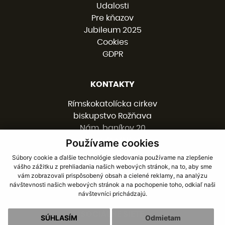
Udalosti
Pre kňazov
Jubileum 2025
Cookies
GDPR
KONTAKTY
Rímskokatolícka cirkev
biskupstvo Rožňava
Nám. baníkov 20
048 01 ROŽŇAVA
Používame cookies
Súbory cookie a ďalšie technológie sledovania používame na zlepšenie
vášho zážitku z prehliadania našich webových stránok, na to, aby sme
058 / 78 77 201
vám zobrazovali prispôsobený obsah a cielené reklamy, na analýzu
kancelaria@burv.sk
návštevnosti našich webových stránok a na pochopenie toho, odkiaľ naši
návštevníci prichádzajú.
SOCIÁLNE SIETE
SÚHLASÍM
Odmietam