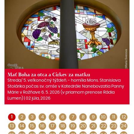
Mať Boha za otca a Cirkev za matku
Streda/ 5. veľkonočný týždeň. ‒ homília Mons. Stanislava
Stolárika počas sv. omše v Katedrále Nanebovzatia Panny
Márie v Rožňave 6. 5. 2026 (v priamom prenose Rádia
Lumen) | 02 júla, 2026
1
2
3
4
5
6
7
8
9
10
11
12
13
14
15
16
17
18
19
20
21
22
23
24