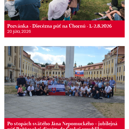
Pozvánka - Diecézna púť na Úhornú - 1.-2.8.2026
20 júla, 2026
Po stopách svätého Jána Nepomuckého – jubilejná