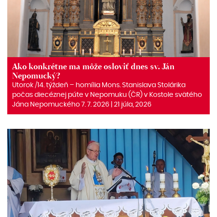
Ako konkrétne ma môže osloviť dnes sv. Ján
Nepomucký?
Utorok /14. týždeň – homília Mons. Stanislava Stolárika
počas diecéznej púte v Nepomuku (ČR) v Kostole svätého
Jána Nepomuckého 7. 7. 2026 | 21 júla, 2026