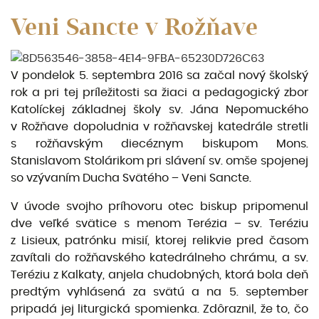
Veni Sancte v Rožňave
V pondelok 5. septembra 2016 sa začal nový školský
rok a pri tej príležitosti sa žiaci a pedagogický zbor
Katolíckej základnej školy sv. Jána Nepomuckého
v Rožňave dopoludnia v rožňavskej katedrále stretli
s rožňavským diecéznym biskupom Mons.
Stanislavom Stolárikom pri slávení sv. omše spojenej
so vzývaním Ducha Svätého – Veni Sancte.
V úvode svojho príhovoru otec biskup pripomenul
dve veľké svätice s menom Terézia – sv. Teréziu
z Lisieux, patrónku misií, ktorej relikvie pred časom
zavítali do rožňavského katedrálneho chrámu, a sv.
Teréziu z Kalkaty, anjela chudobných, ktorá bola deň
predtým vyhlásená za svätú a na 5. september
pripadá jej liturgická spomienka. Zdôraznil, že to, čo