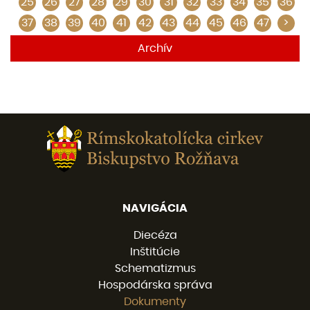
25
26
27
28
29
30
31
32
33
34
35
36
37
38
39
40
41
42
43
44
45
46
47
>
Archív
NAVIGÁCIA
Diecéza
Inštitúcie
Schematizmus
Hospodárska správa
Dokumenty