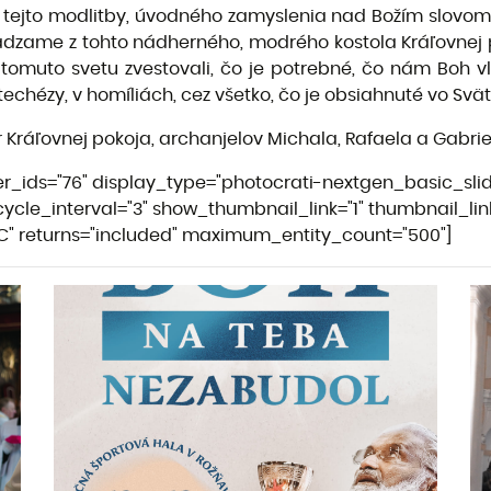
tejto modlitby, úvodného zamyslenia nad Božím slovom p
hádzame z tohto nádherného, modrého kostola Kráľovnej pok
 tomuto svetu zvestovali, čo je potrebné, čo nám Boh v
echézy, v homíliách, cez všetko, čo je obsiahnuté vo Svä
áľovnej pokoja, archanjelov Michala, Rafaela a Gabriela
r_ids="76" display_type="photocrati-nextgen_basic_sli
cycle_interval="3" show_thumbnail_link="1" thumbnail_link
SC" returns="included" maximum_entity_count="500"]