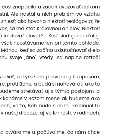
 čosi znepáčilo a začali uvažovať celkom
stní. Ale nastal u nich problém vo vzťahu
iesť; ako hovoria niektorí teológovia; že
ek, sa má stať Kráľovnou anjelov. Niektorí
má kraľovať človek?! Keď sledujeme ďalej
My však neostávame len pri tomto pohľade,
 Máriou, keď sa začína uskutočňovať dielo
ohu svoje „áno“, vtedy sa naplno roztočí
vedieť, že tým sme pozvaní aj k zápasom,
re, proti Bohu, a budú si nahovárať; ako to
a budeme stretávať aj s týmto postojom, a
e ak konáme v Božom mene, ak budeme ako
och; verte, Boh bude s nami. Emanuel tu
našej diecéze, aj vo farnosti, v rodinách,
 sa otvárajme a počúvajme, čo nám chce