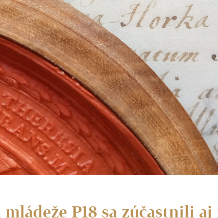
mládeže P18 sa zúčastnili aj 