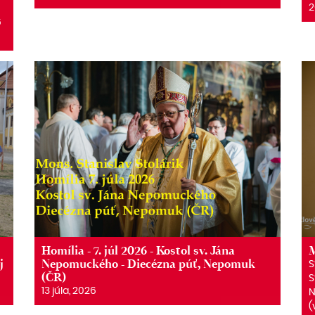
2
6
6
Homília - 7. júl 2026 - Kostol sv. Jána
M
j
Nepomuckého - Diecézna púť, Nepomuk
S
(ČR)
S
13 júla, 2026
N
(