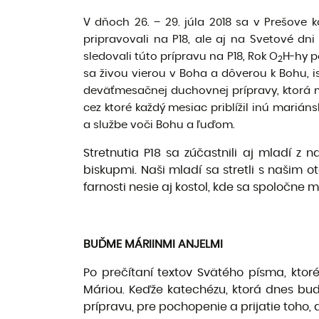
V dňoch 26. – 29. júla 2018 sa v Prešove 
pripravovali na P18, ale aj na Svetové dn
sledovali túto prípravu na P18, Rok O
H-hy p
2
sa živou vierou v Boha a dôverou k Bohu, i
deväťmesačnej duchovnej prípravy, ktorá m
cez ktoré každý mesiac priblížil inú marián
a službe voči Bohu a ľuďom.
Stretnutia P18 sa zúčastnili aj mladí z 
biskupmi. Naši mladí sa stretli s našim o
farnosti nesie aj kostol, kde sa spoločne 
BUĎME MÁRIINMI ANJELMI
Po prečítaní textov Svätého písma, ktor
Máriou. Keďže katechézu, ktorá dnes bud
prípravu, pre pochopenie a prijatie toho, 