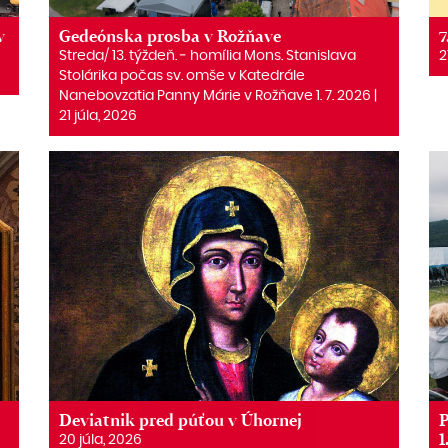
v
Gedeónska prosba v Rožňave
7
Streda/ 13. týždeň. ‒ homília Mons. Stanislava
2
Stolárika počas sv. omše v Katedrále
Nanebovzatia Panny Márie v Rožňave 1. 7. 2026 |
21 júla, 2026
Deviatnik pred púťou v Úhornej
P
1
20 júla, 2026