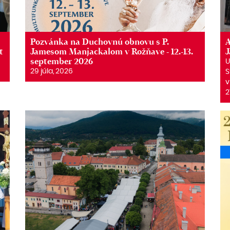
Pozvánka na Duchovnú obnovu s P.
A
t
Jamesom Manjackalom v Rožňave - 12.-13.
september 2026
U
29 júla, 2026
S
v
2