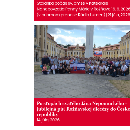
Stolárika počas sv. omše v Katedrále
Nanebovzatia Panny Márie v Rožňave 16. 6. 202
(v priamom prenose Rádia Lumen) | 21 júla, 202
Po stopách svätého Jána Nepomuckého –
jubilejná púť Rožňavskej diecézy do Česke
republiky
14 júla, 2026