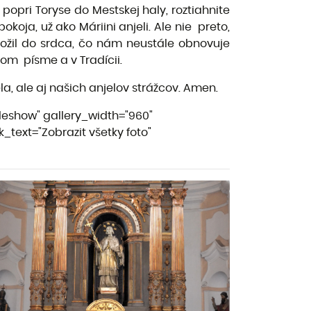
opri Toryse do Mestskej haly, roztiahnite
oja, už ako Máriini anjeli. Ale nie preto,
ložil do srdca, čo nám neustále obnovuje
tom písme a v Tradícii.
, ale aj našich anjelov strážcov. Amen.
deshow" gallery_width="960"
_text="Zobrazit všetky foto"