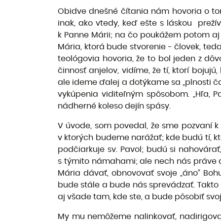
Obidve dnešné čítania nám hovoria o tom
inak, ako vtedy, keď ešte s láskou preží
k Panne Márii; na čo poukážem potom aj v
Mária, ktorá bude stvorenie - človek, ted
teológovia hovoria, že to bol jeden z d
činnosť anjelov, vidíme, že tí, ktorí bo
ale ideme ďalej a dotýkame sa „plnosti č
vykúpenia viditeľným spôsobom. „Hľa, Pa
nádherné koleso dejín spásy.
V úvode, som povedal, že sme pozvaní k 
v ktorých budeme narážať; kde budú tí, kto
podčiarkuje sv. Pavol; budú si nahovárať
s týmito námahami; ale nech nás práve 
Mária dávať, obnovovať svoje „áno“ Boh
bude stále a bude nás sprevádzať. Takto b
aj všade tam, kde ste, a bude pôsobiť sv
My mu nemôžeme nalinkovať, nadirigova