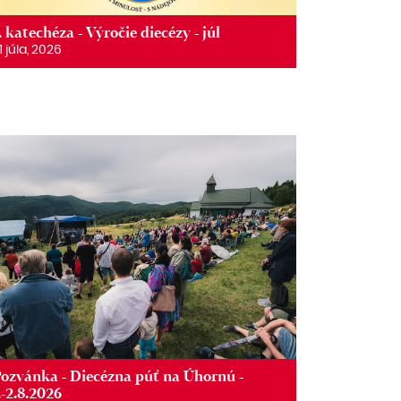
. katechéza - Výročie diecézy - júl
1 júla, 2026
ozvánka - Diecézna púť na Úhornú -
.-2.8.2026