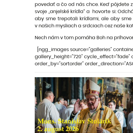
povedať a čo od nás chce. Keď pôjdete z 
svoje „anjelské krídla“ a hovorte si: Odc
aby sme trepotali krídlami, ale aby sme
v našich mysliach a srdciach cez naše kat
Nech nám v tom pomáha Boh na príhovor Kr
[ngg_images source="galleries" containe
gallery_height="720" cycle_effect="fade" 
order_by="sortorder" order_direction="A