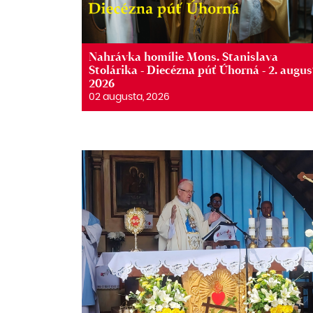
Nahrávka homílie Mons. Stanislava
Stolárika - Diecézna púť Úhorná - 2. augus
2026
02 augusta, 2026