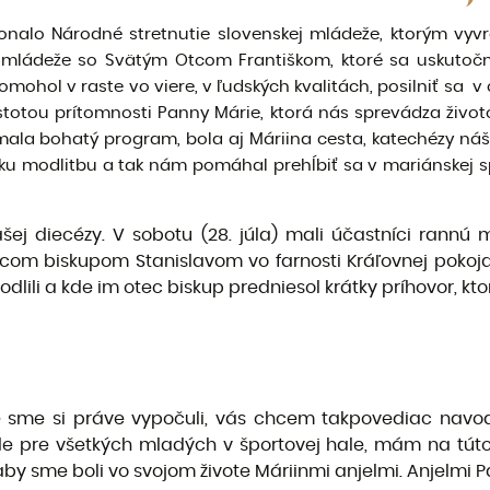
konalo Národné stretnutie slovenskej mládeže, ktorým vyv
i mládeže so Svätým Otcom Františkom, ktoré sa uskutočn
omohol v raste vo viere, v ľudských kvalitách, posilniť sa v
stotou prítomnosti Panny Márie, ktorá nás sprevádza život
ala bohatý program, bola aj Máriina cesta, katechézy nášh
sku modlitbu a tak nám pomáhal prehĺbiť sa v mariánskej spir
našej diecézy. V sobotu (28. júla) mali účastníci rann
tcom biskupom Stanislavom vo farnosti Kráľovnej pokoja, 
modlili a kde im otec biskup predniesol krátky príhovor, k
é sme si práve vypočuli, vás chcem takpovediac navod
e pre všetkých mladých v športovej hale, mám na túto 
aby sme boli vo svojom živote Máriinmi anjelmi. Anjelmi P