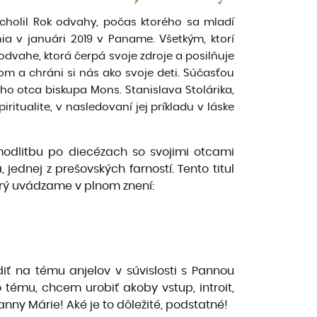
rcholil Rok odvahy, počas ktorého sa mladí
ia v januári 2019 v Paname. Všetkým, ktorí
 odvahe, ktorá čerpá svoje zdroje a posilňuje
om a chráni si nás ako svoje deti. Súčasťou
o otca biskupa Mons. Stanislava Stolárika,
itualite, v nasledovaní jej príkladu v láske
ú modlitbu po diecézach so svojimi otcami
jednej z prešovských farností. Tento titul
torý uvádzame v plnom znení:
iť na tému anjelov v súvislosti s Pannou
tému, chcem urobiť akoby vstup, introit,
anny Márie! Aké je to dôležité, podstatné!