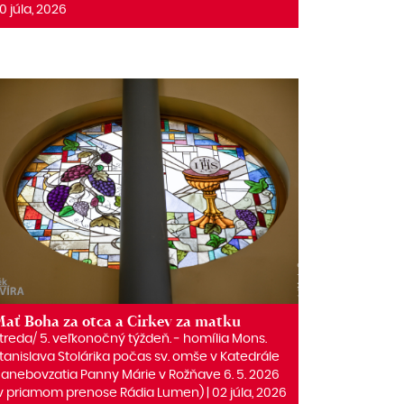
0 júla, 2026
ať Boha za otca a Cirkev za matku
treda/ 5. veľkonočný týždeň. ‒ homília Mons.
tanislava Stolárika počas sv. omše v Katedrále
anebovzatia Panny Márie v Rožňave 6. 5. 2026
v priamom prenose Rádia Lumen) | 02 júla, 2026