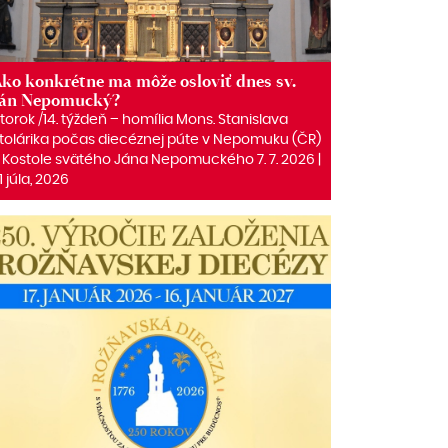
ko konkrétne ma môže osloviť dnes sv.
Ján Nepomucký?
torok /14. týždeň – homília Mons. Stanislava
tolárika počas diecéznej púte v Nepomuku (ČR)
 Kostole svätého Jána Nepomuckého 7. 7. 2026 |
1 júla, 2026