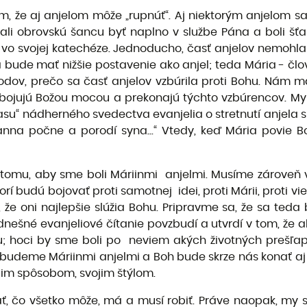
, že aj anjelom môže „rupnúť“. Aj niektorým anjelom sa
vali obrovskú šancu byť naplno v službe Pána a boli šťa
o svojej katechéze. Jednoducho, časť anjelov nemohla zn
a bude mať nižšie postavenie ako anjel; teda Mária - člov
ôvodov, prečo sa časť anjelov vzbúrila proti Bohu. Nám 
jujú, bojujú Božou mocou a prekonajú týchto vzbúrencov. 
asu“ nádherného svedectva evanjelia o stretnutí anjela s
nna počne a porodí syna...“ Vtedy, keď Mária povie B
tomu, aby sme boli Máriinmi anjelmi. Musíme zároveň 
rí budú bojovať proti samotnej idei, proti Márii, proti vie
, že oni najlepšie slúžia Bohu. Pripravme sa, že sa ted
dnešné evanjeliové čítanie povzbudí a utvrdí v tom, ž
u; hoci by sme boli po neviem akých životných prešľap
udeme Máriinmi anjelmi a Boh bude skrze nás konať aj v 
ojim spôsobom, svojim štýlom.
ť, čo všetko môže, má a musí robiť. Práve naopak, my