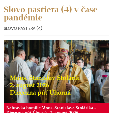
Slovo pastiera (4) v čase
pandémie
SLOVO PASTIERA (4)
Nahrávka homílie Mons. Stanislava Stolárika -
Diecézna púť Úhorná - 2. august 2026