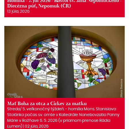
Homília - 7. júl 2026 - Kostol sv. Jána Nepomuckého -
Diecézna púť, Nepomuk (ČR)
13 júla, 2026
Mať Boha za otca a Cirkev za matku
Streda/ 5. veľkonočný týždeň. ‒ homília Mons. Stanislava
Stolárika počas sv. omše v Katedrále Nanebovzatia Panny
Márie v Rožňave 6. 5. 2026 (v priamom prenose Rádia
Lumen) | 02 júla, 2026