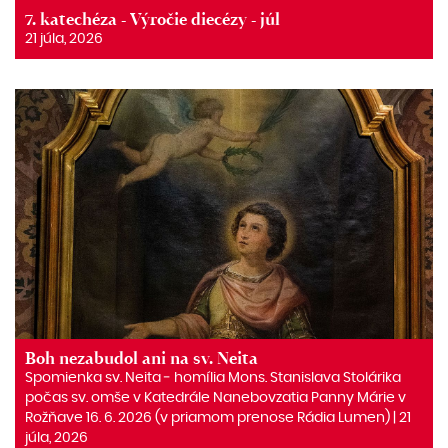
7. katechéza - Výročie diecézy - júl
21 júla, 2026
Boh nezabudol ani na sv. Neita
Spomienka sv. Neita ‒ homília Mons. Stanislava Stolárika
počas sv. omše v Katedrále Nanebovzatia Panny Márie v
Rožňave 16. 6. 2026 (v priamom prenose Rádia Lumen) | 21
júla, 2026