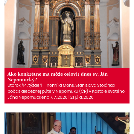
Ako konkrétne ma môže osloviť dnes sv. Ján
Nepomucký?
Utorok /14. týždeň – homília Mons. Stanislava Stolárika
počas diecéznej púte v Nepomuku (ČR) v Kostole svätého
Jána Nepomuckého 7. 7. 2026 | 21 júla, 2026