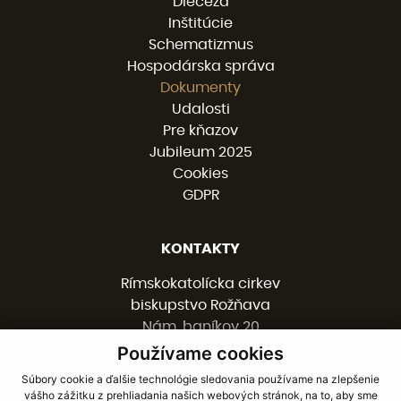
Diecéza
Inštitúcie
Schematizmus
Hospodárska správa
Dokumenty
Udalosti
Pre kňazov
Jubileum 2025
Cookies
GDPR
KONTAKTY
Rímskokatolícka cirkev
biskupstvo Rožňava
Nám. baníkov 20
048 01 ROŽŇAVA
Používame cookies
Súbory cookie a ďalšie technológie sledovania používame na zlepšenie
vášho zážitku z prehliadania našich webových stránok, na to, aby sme