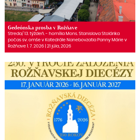
Gedeónska prosba v Rožňave
Streda/ 13. týždeň. ‒ homília Mons. Stanislava Stolárika
počas sv. omše v Katedrále Nanebovzatia Panny Márie v
Rožňave 1. 7. 2026 | 21 júla, 2026