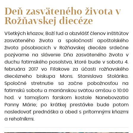
Deň zasväteného života v
Rožňavskej diecéze
Všetkých kňazov, Boží ľud a obzvlášť členov inštitútov
zasväteného života a spoločností apoštolského
života pôsobiacich v Rožňavskej diecéze srdečne
pozývame na slávenie Dňa zasväteného života v
duchu fatimského posolstva, ktoré bude v sobotu 4.
februára 2017 vo Fiľakove za účasti rožňavského
diecézneho biskupa Mons. Stanislava Stolárika.
Spoločné stretnutie sa začne pobožnosťou na
fatimskú sobotu a mariánskou svätou omšou o 10:00
hod. v tamojšom farskom kostole Nanebovzatia
Panny Márie; po krátkej prestávke bude potom
nasledovať prednáška a obed s prítomnými kňazmi
a rehoľníkmi.