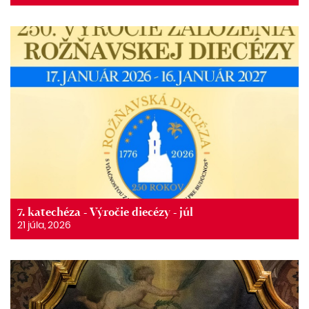
7. katechéza - Výročie diecézy - júl
21 júla, 2026