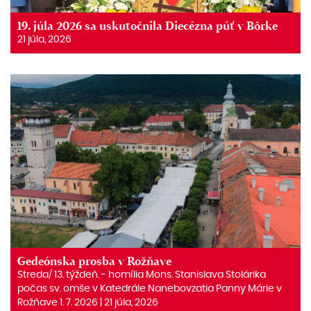
19. júla 2026 sa uskutočnila Diecézna púť v Bôrke
21 júla, 2026
Gedeónska prosba v Rožňave
Streda/ 13. týždeň. ‒ homília Mons. Stanislava Stolárika
počas sv. omše v Katedrále Nanebovzatia Panny Márie v
Rožňave 1. 7. 2026 | 21 júla, 2026