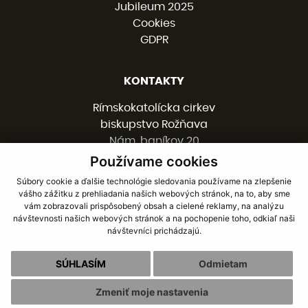
Jubileum 2025
Cookies
GDPR
KONTAKTY
Rímskokatolícka cirkev
biskupstvo Rožňava
Nám. baníkov 20
048 01 ROŽŇAVA
Používame cookies
Súbory cookie a ďalšie technológie sledovania používame na zlepšenie
vášho zážitku z prehliadania našich webových stránok, na to, aby sme
058 / 78 77 201
vám zobrazovali prispôsobený obsah a cielené reklamy, na analýzu
kancelaria@burv.sk
návštevnosti našich webových stránok a na pochopenie toho, odkiaľ naši
návštevníci prichádzajú.
SOCIÁLNE SIETE
SÚHLASÍM
Odmietam
Facebook
Zmeniť moje nastavenia
Youtube