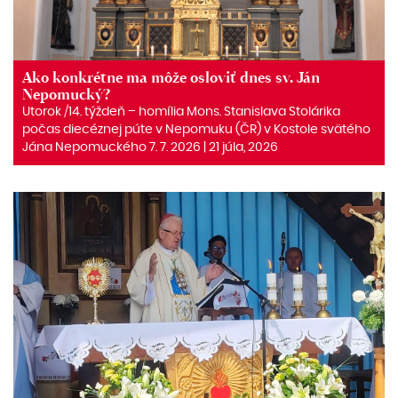
Ako konkrétne ma môže osloviť dnes sv. Ján
Nepomucký?
Utorok /14. týždeň – homília Mons. Stanislava Stolárika
počas diecéznej púte v Nepomuku (ČR) v Kostole svätého
Jána Nepomuckého 7. 7. 2026 | 21 júla, 2026