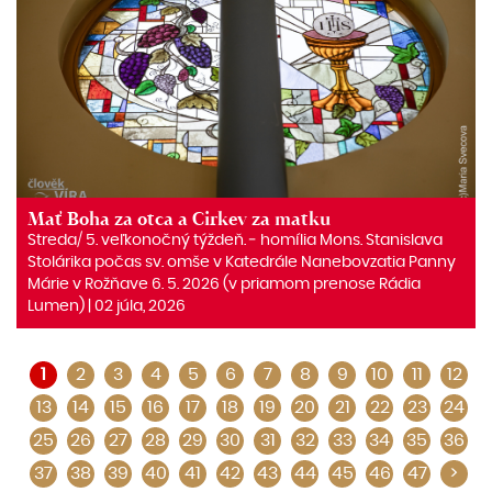
Mať Boha za otca a Cirkev za matku
Streda/ 5. veľkonočný týždeň. ‒ homília Mons. Stanislava
Stolárika počas sv. omše v Katedrále Nanebovzatia Panny
Márie v Rožňave 6. 5. 2026 (v priamom prenose Rádia
Lumen) | 02 júla, 2026
1
2
3
4
5
6
7
8
9
10
11
12
13
14
15
16
17
18
19
20
21
22
23
24
25
26
27
28
29
30
31
32
33
34
35
36
37
38
39
40
41
42
43
44
45
46
47
>