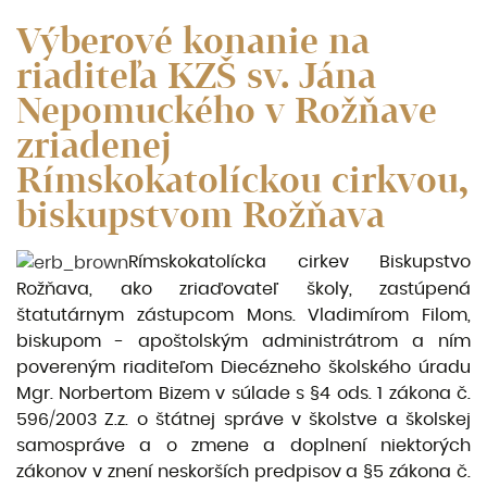
Výberové konanie na
riaditeľa KZŠ sv. Jána
Nepomuckého v Rožňave
zriadenej
Rímskokatolíckou cirkvou,
biskupstvom Rožňava
Rímskokatolícka cirkev Biskupstvo
Rožňava, ako zriaďovateľ školy, zastúpená
štatutárnym zástupcom Mons. Vladimírom Filom,
biskupom - apoštolským administrátrom a ním
povereným riaditeľom Diecézneho školského úradu
Mgr. Norbertom Bizem v súlade s §4 ods. 1 zákona č.
596/2003 Z.z. o štátnej správe v školstve a školskej
samospráve a o zmene a doplnení niektorých
zákonov v znení neskorších predpisov a §5 zákona č.