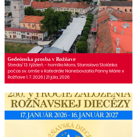
Gedeónska prosba v Rožňave
Streda/ 13. týždeň. ‒ homília Mons. Stanislava Stolárika
počas sv. omše v Katedrále Nanebovzatia Panny Márie v
Rožňave 1. 7. 2026 | 21 júla, 2026