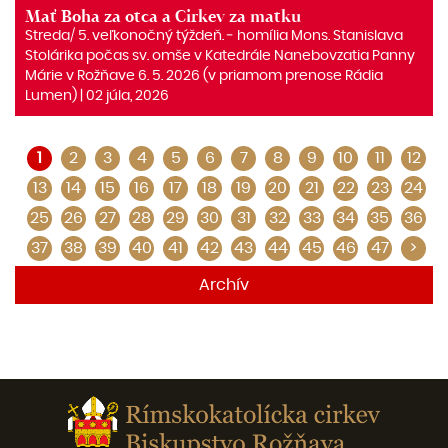
Mať Boha za otca a Cirkev za matku
Streda/ 5. veľkonočný týždeň. ‒ homília Mons. Stanislava
Stolárika počas sv. omše v Katedrále Nanebovzatia Panny
Márie v Rožňave 6. 5. 2026 (v priamom prenose Rádia
Lumen) | 02 júla, 2026
1
2
3
4
5
6
7
8
9
10
11
12
13
14
15
16
17
18
19
20
21
22
23
24
25
26
27
28
29
30
31
32
33
34
35
36
37
38
39
40
41
42
43
44
45
46
47
>
Archív