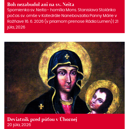
Boh nezabudol ani na sv. Neita
Spomienka sv. Neita ‒ homília Mons. Stanislava Stolárika
počas sv. omše v Katedrále Nanebovzatia Panny Márie v
Rožňave 16. 6. 2026 (v priamom prenose Rádia Lumen) | 21
júla, 2026
Deviatnik pred púťou v Úhornej
20 júla, 2026