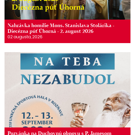
Nahrávka homílie Mons. Stanislava Stolárika -
Diecézna púť Úhorná - 2. august 2026
02 augusta, 2026
Pozvánka na Duchovnú obnovu s P. Jamesom