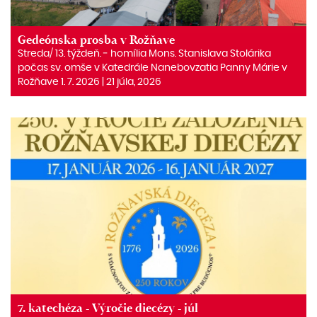
Gedeónska prosba v Rožňave
Streda/ 13. týždeň. ‒ homília Mons. Stanislava Stolárika
počas sv. omše v Katedrále Nanebovzatia Panny Márie v
Rožňave 1. 7. 2026 | 21 júla, 2026
7. katechéza - Výročie diecézy - júl