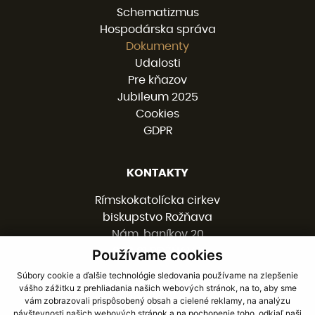
Schematizmus
Hospodárska správa
Dokumenty
Udalosti
Pre kňazov
Jubileum 2025
Cookies
GDPR
KONTAKTY
Rímskokatolícka cirkev
biskupstvo Rožňava
Nám. baníkov 20
048 01 ROŽŇAVA
Používame cookies
Súbory cookie a ďalšie technológie sledovania používame na zlepšenie
vášho zážitku z prehliadania našich webových stránok, na to, aby sme
058 / 78 77 201
vám zobrazovali prispôsobený obsah a cielené reklamy, na analýzu
kancelaria@burv.sk
návštevnosti našich webových stránok a na pochopenie toho, odkiaľ naši