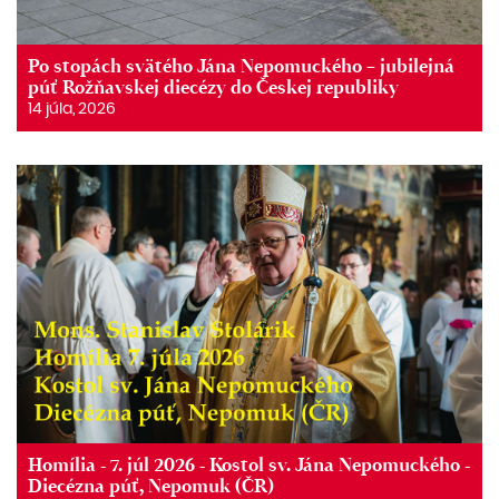
Po stopách svätého Jána Nepomuckého – jubilejná
púť Rožňavskej diecézy do Českej republiky
14 júla, 2026
Homília - 7. júl 2026 - Kostol sv. Jána Nepomuckého -
Diecézna púť, Nepomuk (ČR)