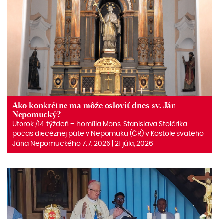
Ako konkrétne ma môže osloviť dnes sv. Ján
Nepomucký?
Utorok /14. týždeň – homília Mons. Stanislava Stolárika
počas diecéznej púte v Nepomuku (ČR) v Kostole svätého
Jána Nepomuckého 7. 7. 2026 | 21 júla, 2026