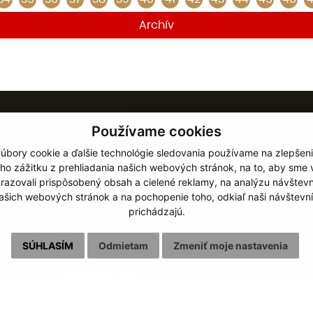
Archív
NAVIGÁCIA
KONTAKTY
Používame cookies
úbory cookie a ďalšie technológie sledovania používame na zlepšen
Diecéza
Rímskokatolíc
ho zážitku z prehliadania našich webových stránok, na to, aby sme
Inštitúcie
cirkev
razovali prispôsobený obsah a cielené reklamy, na analýzu návštevn
Schematizmus
biskupstvo Ro
ašich webových stránok a na pochopenie toho, odkiaľ naši návštevní
Hospodárska správa
Nám. baníkov 
prichádzajú.
Dokumenty
048 01 ROŽŇA
Udalosti
SÚHLASÍM
Odmietam
Zmeniť moje nastavenia
Pre kňazov
058 / 78 77 201
Jubileum 2025
kancelaria@b
Cookies
GDPR