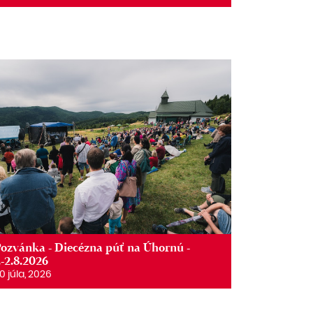
ozvánka - Diecézna púť na Úhornú -
.-2.8.2026
0 júla, 2026