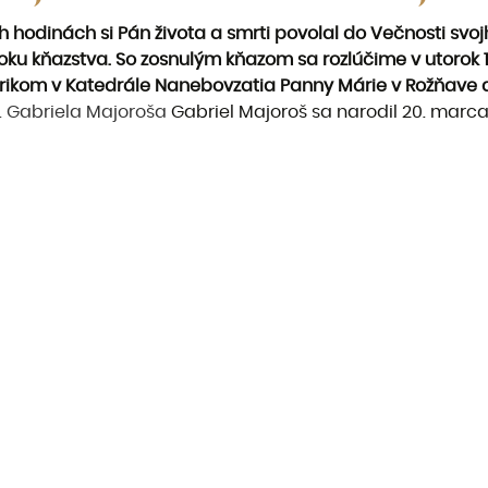
 hodinách si Pán života a smrti povolal do Večnosti svoj
roku kňazstva. So zosnulým kňazom sa rozlúčime v utorok 16
olárikom v Katedrále Nanebovzatia Panny Márie v Rožňav
. Gabriela Majoroša
Gabriel Majoroš sa narodil 20. marca