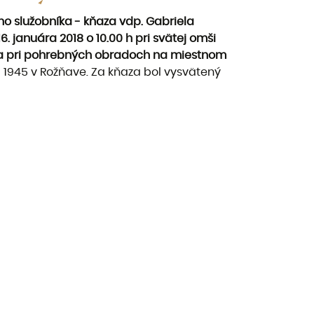
ho služobníka - kňaza vdp. Gabriela
. januára 2018 o 10.00 h pri svätej omši
e a pri pohrebných obradoch na miestnom
 1945 v Rožňave. Za kňaza bol vysvätený