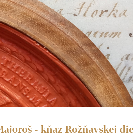
Majoroš - kňaz Rožňavskej di