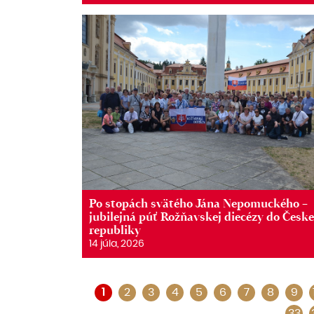
Po stopách svätého Jána Nepomuckého –
jubilejná púť Rožňavskej diecézy do Česke
republiky
14 júla, 2026
1
2
3
4
5
6
7
8
9
33