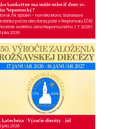
ko konkrétne ma môže osloviť dnes sv.
Ján Nepomucký?
torok /14. týždeň – homília Mons. Stanislava
tolárika počas diecéznej púte v Nepomuku (ČR)
 Kostole svätého Jána Nepomuckého 7. 7. 2026 |
1 júla, 2026
. katechéza - Výročie diecézy - júl
1 júla, 2026