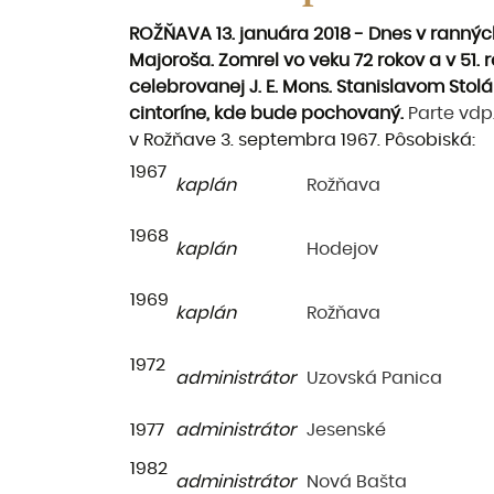
ROŽŇAVA 13. januára 2018 - Dnes v ranných
Majoroša. Zomrel vo veku 72 rokov a v 51. 
celebrovanej J. E. Mons. Stanislavom St
cintoríne, kde bude pochovaný.
Parte vdp
v Rožňave 3. septembra 1967. Pôsobiská:
1967
kaplán
Rožňava
1968
kaplán
Hodejov
1969
kaplán
Rožňava
1972
administrátor
Uzovská Panica
1977
administrátor
Jesenské
1982
administrátor
Nová Bašta