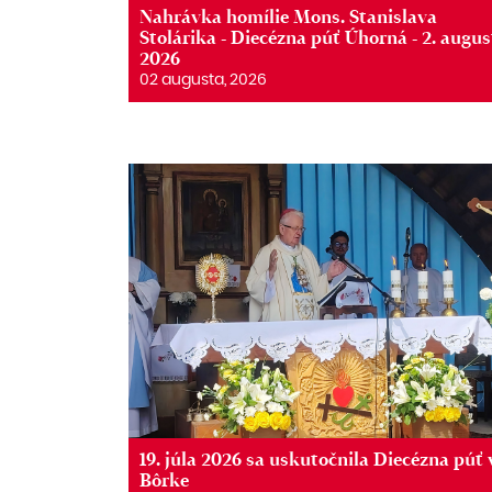
Nahrávka homílie Mons. Stanislava
Stolárika - Diecézna púť Úhorná - 2. augus
2026
02 augusta, 2026
19. júla 2026 sa uskutočnila Diecézna púť 
Bôrke