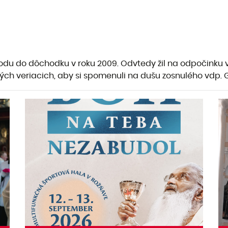
du do dôchodku v roku 2009. Odvtedy žil na odpočinku v 
kých veriacich, aby si spomenuli na dušu zosnulého vdp.