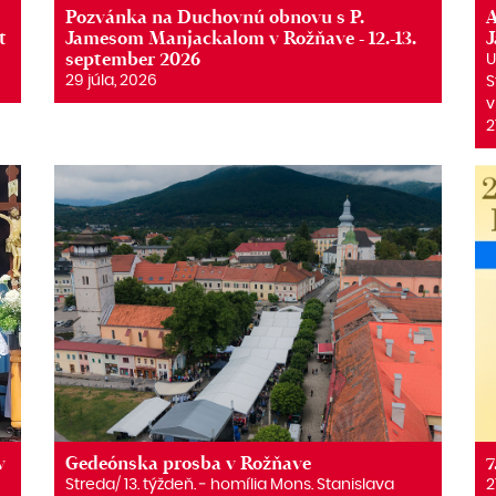
Pozvánka na Duchovnú obnovu s P.
A
t
Jamesom Manjackalom v Rožňave - 12.-13.
september 2026
U
29 júla, 2026
S
v
2
v
Gedeónska prosba v Rožňave
7
Streda/ 13. týždeň. ‒ homília Mons. Stanislava
2