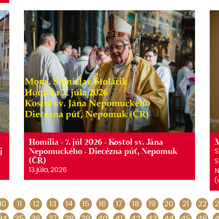
Homília - 7. júl 2026 - Kostol sv. Jána
M
j
Nepomuckého - Diecézna púť, Nepomuk
S
(ČR)
S
13 júla, 2026
N
(
10
11
12
13
14
15
16
17
18
19
20
21
22
2
34
35
36
37
38
39
40
41
42
43
44
45
46
4