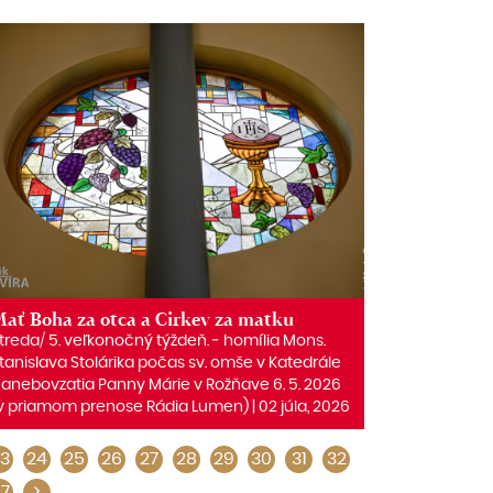
ať Boha za otca a Cirkev za matku
treda/ 5. veľkonočný týždeň. ‒ homília Mons.
tanislava Stolárika počas sv. omše v Katedrále
anebovzatia Panny Márie v Rožňave 6. 5. 2026
v priamom prenose Rádia Lumen) | 02 júla, 2026
3
24
25
26
27
28
29
30
31
32
7
>