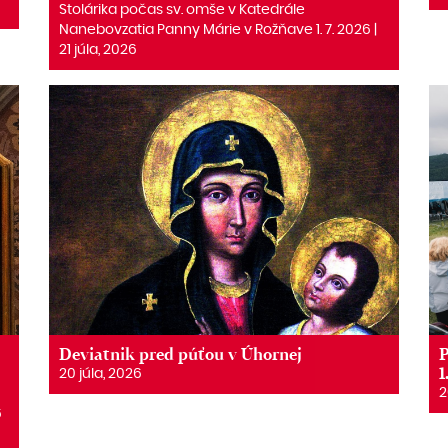
Stolárika počas sv. omše v Katedrále
Nanebovzatia Panny Márie v Rožňave 1. 7. 2026 |
21 júla, 2026
Deviatnik pred púťou v Úhornej
P
1
20 júla, 2026
2
6
6