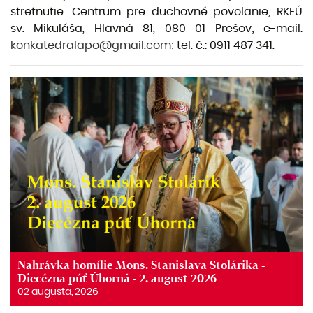
stretnutie: Centrum pre duchovné povolanie, RKFÚ
sv. Mikulá­ša, Hlavná 81, 080 01 Prešov; e-mail:
konkatedralapo@gmail.com;
tel. č.: 0911 487 341.
Nahrávka homílie Mons. Stanislava Stolárika -
Diecézna púť Úhorná - 2. august 2026
02 augusta, 2026