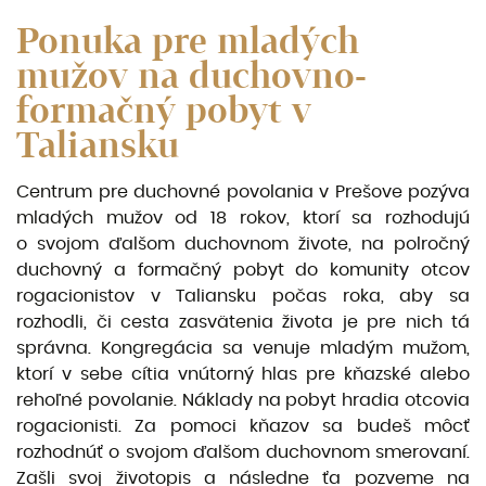
Ponuka pre mladých
mužov na duchovno-
formačný pobyt v
Taliansku
Centrum pre duchovné povolania v Prešove pozýva
mladých mužov od 18 rokov, ktorí sa rozhodujú
o svojom ďalšom duchovnom živote, na polročný
duchovný a formačný pobyt do komunity otcov
rogacionistov v Taliansku počas roka, aby sa
rozhodli, či cesta zasvätenia života je pre nich tá
správna. Kongregácia sa venuje mladým mužom,
ktorí v sebe cítia vnú­torný hlas pre kňazské alebo
rehoľné povolanie. Náklady na pobyt hradia otcovia
rogacionisti. Za pomoci kňazov sa budeš môcť
rozhodnúť o svojom ďalšom duchovnom smerovaní.
Zašli svoj životopis a následne ťa pozveme na