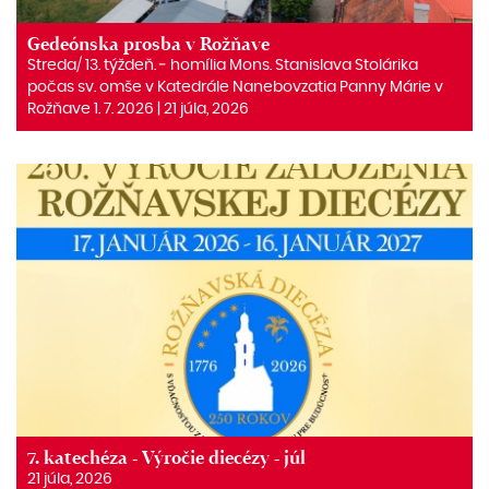
Gedeónska prosba v Rožňave
Streda/ 13. týždeň. ‒ homília Mons. Stanislava Stolárika
počas sv. omše v Katedrále Nanebovzatia Panny Márie v
Rožňave 1. 7. 2026 | 21 júla, 2026
7. katechéza - Výročie diecézy - júl
21 júla, 2026