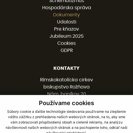
Schematizmus
Hospodárska správa
Dokumenty
Udalosti
Pre kňazov
Jubileum 2025
Cookies
GDPR
KONTAKTY
Rímskokatolícka cirkev
biskupstvo Rožňava
Nám. baníkov 20
048 01 ROŽŇAVA
Používame cookies
Súbory cookie a ďalšie technológie sledovania používame na zlepšenie
vášho zážitku z prehliadania našich webových stránok, na to, aby sme
058 / 78 77 201
vám zobrazovali prispôsobený obsah a cielené reklamy, na analýzu
kancelaria@burv.sk
návštevnosti našich webových stránok a na pochopenie toho, odkiaľ naši
návštevníci prichádzajú.