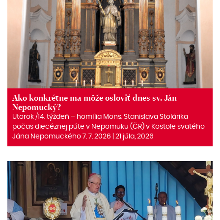
Ako konkrétne ma môže osloviť dnes sv. Ján
Nepomucký?
Utorok /14. týždeň – homília Mons. Stanislava Stolárika
počas diecéznej púte v Nepomuku (ČR) v Kostole svätého
Jána Nepomuckého 7. 7. 2026 | 21 júla, 2026