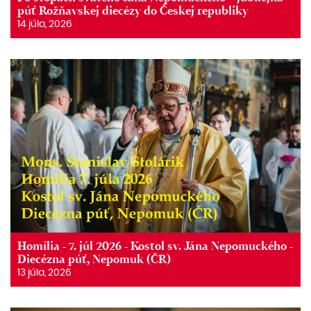
púť Rožňavskej diecézy do Českej republiky
14 júla, 2026
Homília - 7. júl 2026 - Kostol sv. Jána Nepomuckého -
Diecézna púť, Nepomuk (ČR)
13 júla, 2026