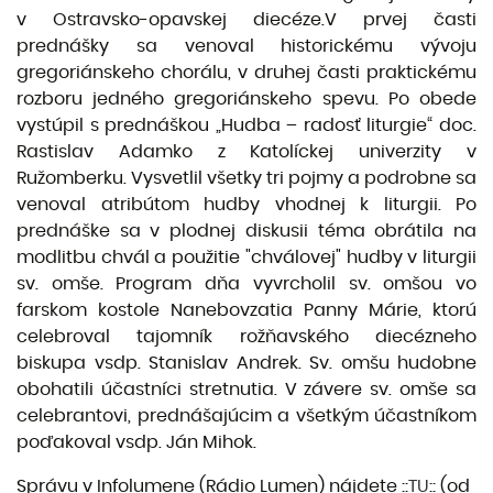
v Ostravsko-opavskej diecéze.
V prvej časti
prednášky sa venoval historickému vývoju
gregoriánskeho chorálu, v druhej časti praktickému
rozboru jedného gregoriánskeho spevu. Po obede
vystúpil s prednáškou „Hudba – radosť liturgie“ doc.
Rastislav Adamko z Katolíckej univerzity v
Ružomberku. Vysvetlil všetky tri pojmy a podrobne sa
venoval atribútom hudby vhodnej k liturgii. Po
prednáške sa v plodnej diskusii téma obrátila na
modlitbu chvál a použitie "chválovej" hudby v liturgii
sv. omše. Program dňa vyvrcholil sv. omšou vo
farskom kostole Nanebovzatia Panny Márie, ktorú
celebroval tajomník rožňavského diecézneho
biskupa vsdp. Stanislav Andrek. Sv. omšu hudobne
obohatili účastníci stretnutia. V závere sv. omše sa
celebrantovi, prednášajúcim a všetkým účastníkom
poďakoval vsdp. Ján Mihok.
Správu v Infolumene (Rádio Lumen) nájdete ::
TU
:: (od