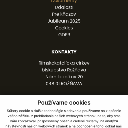
Dokumenty
Udalosti
Pre kňazov
Jubileum 2025
Cookies
GDPR
KONTAKTY
Rímskokatolícka cirkev
biskupstvo Rožňava
Nám. baníkov 20
048 01 ROŽŇAVA
Používame cookies
058 / 78 77 201
kancelaria@burv.sk
Súbory cookie a ďalšie technológie sledovania používame na zlepšenie
vášho zážitku z prehliadania našich webových stránok, na to, aby sme
vám zobrazovali prispôsobený obsah a cielené reklamy, na analýzu
SOCIÁLNE SIETE
návštevnosti našich webových stránok a na pochopenie toho, odkiaľ naši