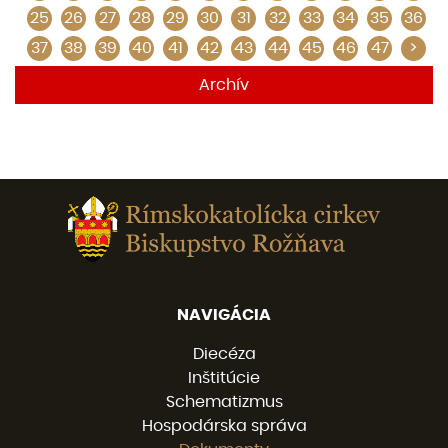
25
26
27
28
29
30
31
32
33
34
35
36
37
38
39
40
41
42
43
44
45
46
47
>
Archív
NAVIGÁCIA
Diecéza
Inštitúcie
Schematizmus
Hospodárska správa