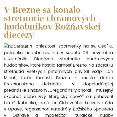
V Brezne sa konalo
stretnutie chrámových
hudobníkov Rožňavskej
diecézy
Pri príležitosti spomienky na sv. Cecíliu,
patrónku hudobníkov, sa v sobotu 26. novembra
uskutočnilo Diecézne stretnutie chrámových
hudobníkov, ktoré hostila farnosť Brezno. Na začiatku
stretnutia všetkých prítomných privítal vsdp. Ján
Mihok, farár farnosti Brezno – mesto, dekan
Breznianskeho dekanátu. V dopoludňajšej
prednáške s názvom „Gregoriánsky chorál – múzejný
exponát alebo živý liturgický spev?“ sa prihovoril
Lukáš Kubenka, profesor Cirkevného konzervatória
v Opave, regenschori Katedrály Božského Spasiteľa
v Ostrave a moderátor liturgickej hudby