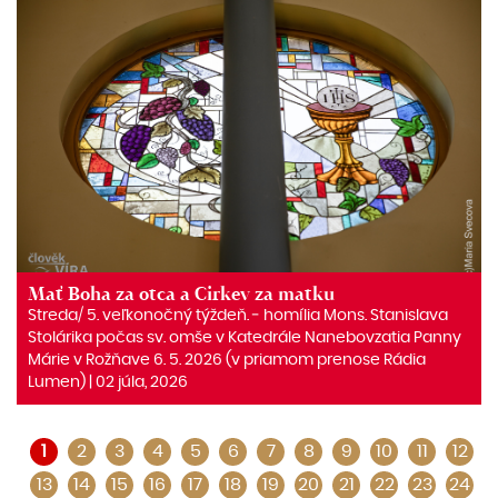
Mať Boha za otca a Cirkev za matku
Streda/ 5. veľkonočný týždeň. ‒ homília Mons. Stanislava
Stolárika počas sv. omše v Katedrále Nanebovzatia Panny
Márie v Rožňave 6. 5. 2026 (v priamom prenose Rádia
Lumen) | 02 júla, 2026
1
2
3
4
5
6
7
8
9
10
11
12
13
14
15
16
17
18
19
20
21
22
23
24