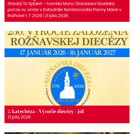
Streda/ 13. týždeň. ‒ homília Mons. Stanislava Stolárika
počas sv. omše v Katedrále Nanebovzatia Panny Márie v
Rožňave 1. 7. 2026 | 21 júla, 2026
7. katechéza - Výročie diecézy - júl
21 júla, 2026