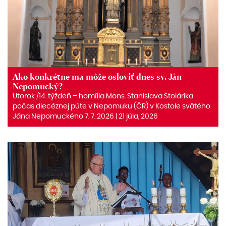
Ako konkrétne ma môže osloviť dnes sv. Ján
Nepomucký?
Utorok /14. týždeň – homília Mons. Stanislava Stolárika
počas diecéznej púte v Nepomuku (ČR) v Kostole svätého
Jána Nepomuckého 7. 7. 2026 | 21 júla, 2026