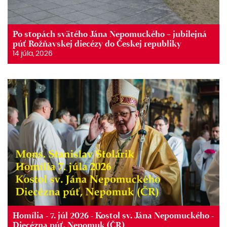
Po stopách svätého Jána Nepomuckého – jubilejná
púť Rožňavskej diecézy do Českej republiky
14 júla, 2026
Homília - 7. júl 2026 - Kostol sv. Jána Nepomuckého -
Diecézna púť, Nepomuk (ČR)