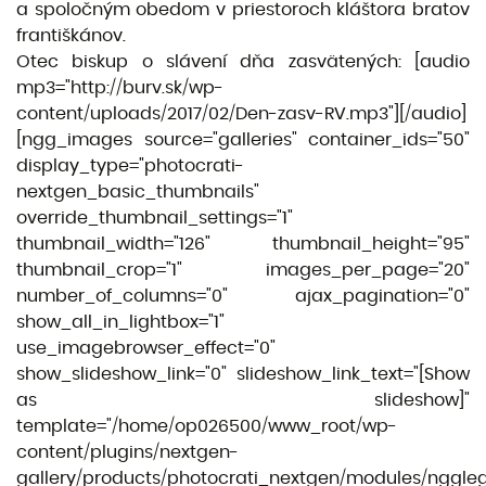
a spoločným obedom v priestoroch kláštora bratov
františkánov.
Otec biskup o slávení dňa zasvätených: [audio
mp3="http://burv.sk/wp-
content/uploads/2017/02/Den-zasv-RV.mp3"][/audio]
[ngg_images source="galleries" container_ids="50"
display_type="photocrati-
nextgen_basic_thumbnails"
override_thumbnail_settings="1"
thumbnail_width="126" thumbnail_height="95"
thumbnail_crop="1" images_per_page="20"
number_of_columns="0" ajax_pagination="0"
show_all_in_lightbox="1"
use_imagebrowser_effect="0"
show_slideshow_link="0" slideshow_link_text="[Show
as slideshow]"
template="/home/op026500/www_root/wp-
content/plugins/nextgen-
gallery/products/photocrati_nextgen/modules/nggleg