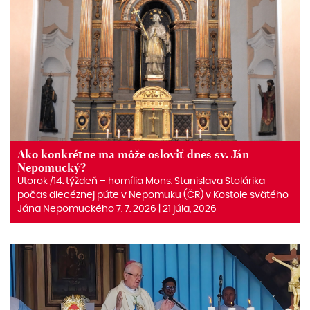
Ako konkrétne ma môže osloviť dnes sv. Ján
Nepomucký?
Utorok /14. týždeň – homília Mons. Stanislava Stolárika
počas diecéznej púte v Nepomuku (ČR) v Kostole svätého
Jána Nepomuckého 7. 7. 2026 | 21 júla, 2026