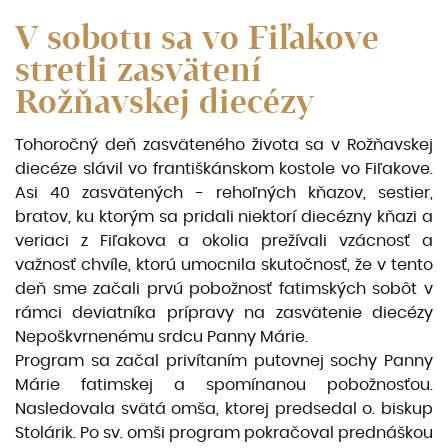
V sobotu sa vo Fiľakove
stretli zasvätení
Rožňavskej diecézy
Tohoročný deň zasväteného života sa v Rožňavskej
diecéze slávil vo františkánskom kostole vo Fiľakove.
Asi 40 zasvätených - rehoľných kňazov, sestier,
bratov, ku ktorým sa pridali niektorí diecézny kňazi a
veriaci z Fiľakova a okolia prežívali vzácnosť a
važnosť chvíle, ktorú umocnila skutočnosť, že v tento
deň sme začali prvú pobožnosť fatimských sobôt v
rámci deviatníka prípravy na zasvätenie diecézy
Nepoškvrnenému srdcu Panny Márie.
Program sa začal privítaním putovnej sochy Panny
Márie fatimskej a spomínanou pobožnosťou.
Nasledovala svätá omša, ktorej predsedal o. biskup
Stolárik. Po sv. omši program pokračoval prednáškou