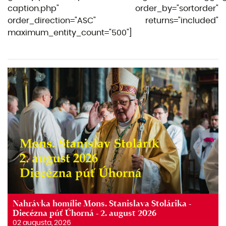
caption.php" order_by="sortorder"
order_direction="ASC" returns="included"
maximum_entity_count="500"]
Nahrávka homílie Mons. Stanislava Stolárika -
Diecézna púť Úhorná - 2. august 2026
02 augusta, 2026