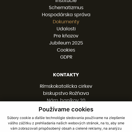
Inštitúcie
Schematizmus
Hospodárska správa
Dokumenty
Udalosti
Pre kňazov
Jubileum 2025
Cookies
GDPR
KONTAKTY
Rímskokatolícka cirkev
biskupstvo Rožňava
Nám. baníkov 20
048 01 ROŽŇAVA
Používame cookies
Súbory cookie a ďalšie technológie sledovania používame na zlepšenie
vášho zážitku z prehliadania našich webových stránok, na to, aby sme
058 / 78 77 201
vám zobrazovali prispôsobený obsah a cielené reklamy, na analýzu