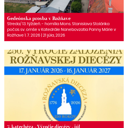
Gedeónska prosba v Rožňave
Streda/ 13. týždeň. ‒ homília Mons. Stanislava Stolárika
počas sv. omše v Katedrále Nanebovzatia Panny Márie v
Rožňave 1. 7. 2026 | 21 júla, 2026
7. katechéza - Výročie diecézy - júl