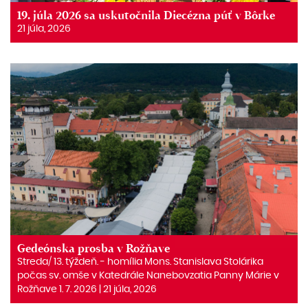
19. júla 2026 sa uskutočnila Diecézna púť v Bôrke
21 júla, 2026
Gedeónska prosba v Rožňave
Streda/ 13. týždeň. ‒ homília Mons. Stanislava Stolárika
počas sv. omše v Katedrále Nanebovzatia Panny Márie v
Rožňave 1. 7. 2026 | 21 júla, 2026