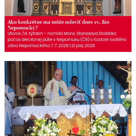
Ako konkrétne ma môže osloviť dnes sv. Ján
Nepomucký?
Utorok /14. týždeň – homília Mons. Stanislava Stolárika
počas diecéznej púte v Nepomuku (ČR) v Kostole svätého
Jána Nepomuckého 7. 7. 2026 | 21 júla, 2026