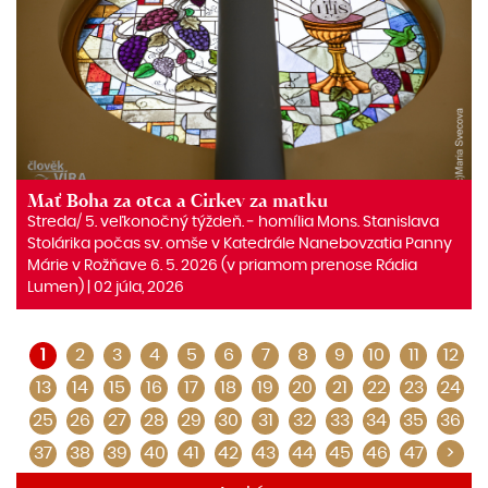
Mať Boha za otca a Cirkev za matku
Streda/ 5. veľkonočný týždeň. ‒ homília Mons. Stanislava
Stolárika počas sv. omše v Katedrále Nanebovzatia Panny
Márie v Rožňave 6. 5. 2026 (v priamom prenose Rádia
Lumen) | 02 júla, 2026
1
2
3
4
5
6
7
8
9
10
11
12
13
14
15
16
17
18
19
20
21
22
23
24
25
26
27
28
29
30
31
32
33
34
35
36
37
38
39
40
41
42
43
44
45
46
47
>