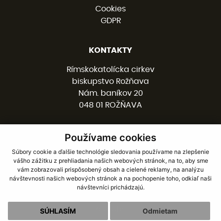
Cookies
GDPR
KONTAKTY
Rímskokatolícka cirkev
biskupstvo Rožňava
Nám. baníkov 20
048 01 ROŽŇAVA
Používame cookies
058 / 78 77 201
kancelaria@burv.sk
Súbory cookie a ďalšie technológie sledovania používame na zlepšenie
vášho zážitku z prehliadania našich webových stránok, na to, aby sme
vám zobrazovali prispôsobený obsah a cielené reklamy, na analýzu
SOCIÁLNE SIETE
návštevnosti našich webových stránok a na pochopenie toho, odkiaľ naši
návštevníci prichádzajú.
Facebook
Youtube
SÚHLASÍM
Odmietam