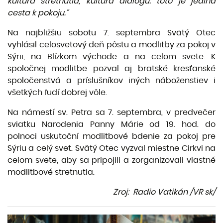
kultúra stretnutia, kultúra dialógu: toto je jediná
cesta k pokoju.“
Na najbližšiu sobotu 7. septembra Svätý Otec
vyhlásil celosvetový deň pôstu a modlitby za pokoj v
Sýrii, na Blízkom východe a na celom svete. K
spoločnej modlitbe pozval aj bratské kresťanské
spoločenstvá a príslušníkov iných náboženstiev i
všetkých ľudí dobrej vôle.
Na námestí sv. Petra sa 7. septembra, v predvečer
sviatku Narodenia Panny Márie od 19. hod. do
polnoci uskutoční modlitbové bdenie za pokoj pre
Sýriu a celý svet. Svätý Otec vyzval miestne Cirkvi na
celom svete, aby sa pripojili a zorganizovali vlastné
modlitbové stretnutia.
Zroj: Radio Vatikán /VR sk/