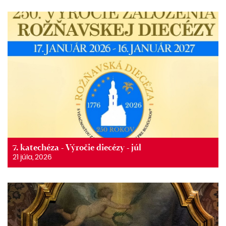
7. katechéza - Výročie diecézy - júl
21 júla, 2026