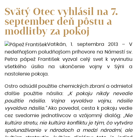
Svätý Otec vyhlásil na 7.
september deň pôstu a
modlitby za pokoj
Vatikán, 1. septembra 2013 – V
nedeľňajšom poludňajšom príhovore na Námestí sv.
Petra pápež František vyzval celý svet k vyvinutiu
všetkého úsilia na ukončenie vojny v Sýrii a
nastolenie pokoja.
Ostro odsúdil použitie chemických zbraní a odmietol
ďalšie použitie násilia:
„K pokoju nikdy nevedie
použitie násilia. Vojna vyvoláva vojnu, násilie
vyvoláva násilie.“
Ako povedal, cesta k pokoju vedie
cez svedomie jednotlivcov a vzájomný dialóg:
„Nie
kultúra stretu, nie kultúra konfliktu je tým, čo vytvára
spolunažívanie v národoch a medzi národmi, ale