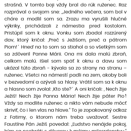
strašná. V tomto boji vždy bral do rúk ruženec. Raz
rozprával o svojom sne: „Jedného večera, som bol v
chóre a modlil som sa. Zrazu ma vyrušili hlučné
výkriky, prichádzali z námestia pred kostolom.
Pristúpil som k oknu. Vonku som zbadal rozzúrený
dav, ktorý kričal:
,
Preč s Ježišom, preč a pátrom
Piom!
‘
Hneď na to som sa stiahol a so všetkým som
sa zdôveril Panne Márii. Ona mi dala malú zbraň,
celkom malú. Išiel som späť k oknu a davu som
ukázal túto zbraň - kývala sa zo strany na stranu –
ruženec. Všetci na námestí padli na zem, akoby boli
v bezvedomí a ozývali sa hlasy. Vrátil som sa k oknu
a hlasno som zvolal:
,
Kto ste?
‘
A oni kričali:
,
Nech žije
Ježiš! Nech žije Panna Mária! Nech žije páter Pio
‘
!
Vždy sa modlite ruženec a nikto vám nebude môcť
skriviť, čo i len vlas na hlave.“ To je zopakovaný odkaz
z Fatimy, o ktorom nám treba uvažovať. Sestre
Faustíne Pán Ježiš povedal: „Ľudstvo nenájde pokoj,