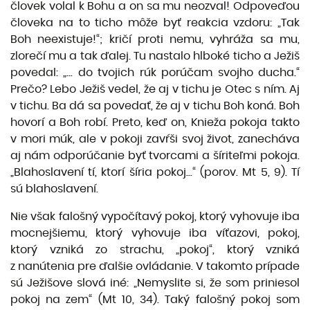
človek volal k Bohu a on sa mu neozval! Odpoveďou
človeka na to ticho môže byť reakcia vzdoru: „Tak
Boh neexistuje!“; kričí proti nemu, vyhráža sa mu,
zlorečí mu a tak ďalej. Tu nastalo hlboké ticho a Ježiš
povedal: „... do tvojich rúk porúčam svojho ducha.“
Prečo? Lebo Ježiš vedel, že aj v tichu je Otec s ním. Aj
v tichu. Ba dá sa povedať, že aj v tichu Boh koná. Boh
hovorí a Boh robí. Preto, keď on, Knieža pokoja takto
v mori múk, ale v pokoji zavŕši svoj život, zanecháva
aj nám odporúčanie byť tvorcami a šíriteľmi pokoja.
„Blahoslavení tí, ktorí šíria pokoj...“ (porov. Mt 5, 9). Tí
sú blahoslavení.
Nie však falošný vypočítavý pokoj, ktorý vyhovuje iba
mocnejšiemu, ktorý vyhovuje iba víťazovi, pokoj,
ktorý vzniká zo strachu, „pokoj“, ktorý vzniká
z nanútenia pre ďalšie ovládanie. V takomto prípade
sú Ježišove slová iné: „Nemyslite si, že som priniesol
pokoj na zem“ (Mt 10, 34). Taký falošný pokoj som