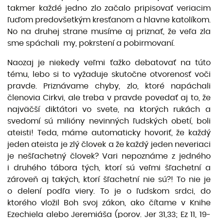
takmer každé jedno zlo začalo pripisovať veriacim
ľuďom predovšetkým kresťanom a hlavne katolíkom.
No na druhej strane musíme aj priznať, že veľa zla
sme spáchali my, pokrstení a pobirmovaní.
Naozaj je niekedy veľmi ťažko debatovať na túto
tému, lebo si to vyžaduje skutočne otvorenosť voči
pravde. Priznávame chyby, zlo, ktoré napáchali
členovia Cirkvi, ale treba v pravde povedať aj to, že
najväčší diktátori vo svete, na ktorých rukách a
svedomí sú milióny nevinných ľudských obetí, boli
ateisti! Teda, máme automaticky hovoriť, že každý
jeden ateista je zlý človek a že každý jeden neveriaci
je nešľachetný človek? Vari nepoznáme z jedného
i druhého tábora tých, ktorí sú veľmi šľachetní a
zároveň aj takých, ktorí šľachetní nie sú?! To nie je
o delení podľa viery. To je o ľudskom srdci, do
ktorého vložil Boh svoj zákon, ako čítame v Knihe
Ezechiela alebo Jeremiáša (porov. Jer 31,33; Ez 11, 19-