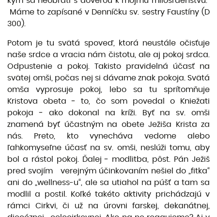
kým sa neobráti s dôverou k môjmu milosrdenstvu.“
Máme to zapísané v Denníčku sv. sestry Faustíny (D
300).
Potom je tu svätá spoveď, ktorá neustále očisťuje
naše srdce a vracia nám čistotu, ale aj pokoj srdca.
Odpustenie a pokoj. Takisto pravidelná účasť na
svätej omši, počas nej si dávame znak pokoja. Svätá
omša vyprosuje pokoj, lebo sa tu sprítomňuje
Kristova obeta ‒ to, čo som povedal o Kniežati
pokoja ‒ ako dokonal na kríži. Byť na sv. omši
znamená byť účastným na obete Ježiša Krista za
nás. Preto, kto vynecháva vedome alebo
ľahkomyseľne účasť na sv. omši, neslúži tomu, aby
bol a rástol pokoj. Ďalej ‒ modlitba, pôst. Pán Ježiš
pred svojím verejným účinkovaním nešiel do „fitka“
ani do „wellness-u“, ale sa utiahol na púšť a tam sa
modlil a postil. Koľké takéto aktivity prichádzajú v
rámci Cirkvi, či už na úrovni farskej, dekanátnej,