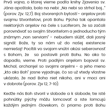
Prvá vojna, o ktorej vieme podľa knihy Zjavenia sv.
Jána apoštola, bola na nebi: „Na nebi sa strhol boj...“
(porov. Zjv. 12,7). Boj stvorených bytostí ‒ anjelov proti
svojmu Stvoriteľovi, proti Bohu. Pýcha tak opantala
niektorých anjelov na čele s Luciferom, že sa začali
porovnávať so svojím Stvoriteľom a jednoducho tým
známym „non serviam“ ‒ nebudem slúžiť, dali jasný
signál: Bože, ty sa nám už do našej existencie
nemiešaj! Pocítili vo svojom vnútri akúsi seberovnosť
s Bohom, že sa postavili proti Bohu. No ako to
dopadlo, vieme. Proti padlým anjelom bojoval sv.
Michal, archanjel so svojimi anjelmi ‒ a jeho meno
„kto ako Boh“ jasne vyjadruje, čo sa už vtedy vlastne
ukázalo, že nad Boha niet nikoho, ani v moci ani
v dobrote (porov. Zjv 12, 7-10).
Keďže nás Boh stvoril v slobode a k slobode, tie isté
pohnútky pýchy môžu lomcovať a iste lomcujú
každým jedným človekom, či priamo proti Bohu