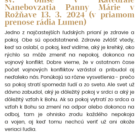
Nanebovzatia Panny Márie v
Rožňave 13. 3. 2024 (v priamom
prenose rádia Lumen)
Jedno z najčastejších ľudských prianí je zdravie a
pokoj. Obe sú opodstatnené. Zdravie zvlášť vtedy,
keď sa oslabí, a pokoj, keď vidíme, aký je krehký, ako
rýchlo sa môže zmeniť na nepokoj, dokonca na
vojnový konflikt. Dobre vieme, že v ostatnom čase
počet vojnových konfliktov vzrástol a pribudol aj
neďaleko nás. Ponúkajú sa rôzne vysvetlenia - prečo
sa pokoj stratí spomedzi ľudí a zo sveta. Ale svet už
dávno zabudol, aký je dôležitý pokoj v srdci a aký je
dôležitý vzťah k Bohu. Ak sa pokoj vytratí zo srdca a
vzťah k Bohu sa zmení na odpor alebo dokonca na
odboj, tam je ohnisko zrodu každého nepokoja
a vojen, aj keď tomu nechcú veriť už ani akože
veriaci ľudia.