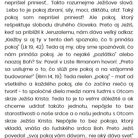
neprišiel priniesť... Takto rozumejme Ježišove slová.
Lebo to je pokoj zbraní, sily, moci, diktátu, atď. Taký
pokoj som neprišiel priniesť! Ale pokoj, ktorý
rešpektuje slobodu druhého človeka. Preto aj Ježiš,
keď sa priblížil k Jeruzalemu, nám dáva veľký odkaz:
„Kiežby si aj ty v tento deň spoznalo, čo ti prináša
pokoj“ (Lk 19, 42). Teda aj my, aby sme spoznávali, čo
nám prináša pokoj. Je to nejaké „pozlátko“ alebo
naozaj Boh? Sv. Pavol v Liste Rimanom hovorí: „Preto
sa usilujme o to, čo slúži pre pokoj a na vzájomné
budovanie!“ (Rim 14, 19). Teda nielen „pokoj“ - mať od
všetkého a každého pokoj, ale čo začína niečo aj
tvoriť ‒ to spoločné dielo medzi nami ľuďmi s Otcom
skrze Ježiša Krista. Teda to je to veľmi dôležité a ak
chceme udržať takúto jednotu, nepôjde to bez
starostlivosti o naše srdce a o našu jednotu s Otcom
skrze Ježiša Krista. Nepôjde to bez pokoja, ktorý
vkladá, vnáša do ľudského srdca Boh. Preto Ježiš
povedal: „svoj pokoj vám dávam... nie aký dáva svet“