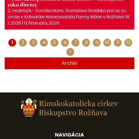
roku diecézy
2. nedeľa/A ‒ homília Mons. Stanislava Stolárika počas sv.
omše v Katedrále Nanebovzatia Panny Márie v Rožňave 18.
1. 2026 | 12 februára, 2026
1
2
3
4
5
6
7
8
9
10
11
12
>
Archív
NAVIGÁCIA