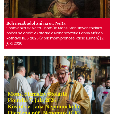
Boh nezabudol ani na sv. Neita
Spomienka sv. Neita ‒ homília Mons. Stanislava Stolárika
počas sv. omše v Katedrále Nanebovzatia Panny Márie v
Rožňave 16. 6. 2026 (v priamom prenose Rádia Lumen) | 21
júla, 2026