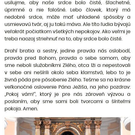
usilujme, aby naše srdce bolo čisté, šľachetné,
úprimné a nie falošné. Lebo človek, ktorý má
nedobré srdce, môže mať uhladené spôsoby a
usmievavú tvár, aj ju takú máva. Ale títo ľudia bývajú
veľakrát počiatkom všetkých nepokojov. Ako veľmi je
treba naozaj striehnuť na to, aby srdce bolo čisté.
Drahí bratia a sestry, jedine pravda nás oslobodí,
pravda pred Bohom, pravda o sebe samom, aby
sme neboli služobníkmi Zlého, otca lži a nepestovali
v sebe ani nešírili okolo seba klamstvá, lebo to je
živná pôda pre pôsobenie Zlého. Tešme sa na krásne
veľkonočné oslovenie Pána Ježiša, na jeho pozdrav:
„Pokoj vám!“, ktorý je pre nás zároveň výzvou a
poslaním, aby sme sami boli tvorcami a šíriteľmi
pokoja. Amen.