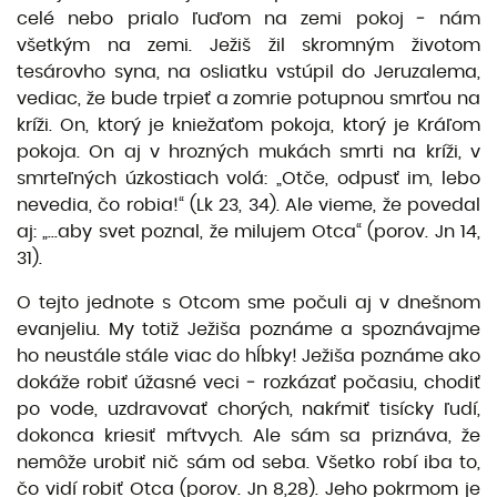
celé nebo prialo ľuďom na zemi pokoj ‒ nám
všetkým na zemi. Ježiš žil skromným životom
tesárovho syna, na osliatku vstúpil do Jeruzalema,
vediac, že bude trpieť a zomrie potupnou smrťou na
kríži. On, ktorý je kniežaťom pokoja, ktorý je Kráľom
pokoja. On aj v hrozných mukách smrti na kríži, v
smrteľných úzkostiach volá: „Otče, odpusť im, lebo
nevedia, čo robia!“ (Lk 23, 34). Ale vieme, že povedal
aj: „...aby svet poznal, že milujem Otca“ (porov. Jn 14,
31).
O tejto jednote s Otcom sme počuli aj v dnešnom
evanjeliu. My totiž Ježiša poznáme a spoznávajme
ho neustále stále viac do hĺbky! Ježiša poznáme ako
dokáže robiť úžasné veci ‒ rozkázať počasiu, chodiť
po vode, uzdravovať chorých, nakŕmiť tisícky ľudí,
dokonca kriesiť mŕtvych. Ale sám sa priznáva, že
nemôže urobiť nič sám od seba. Všetko robí iba to,
čo vidí robiť Otca (porov. Jn 8,28). Jeho pokrmom je