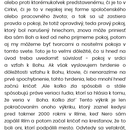
alebo proti ktorémukoľvek predstavenému, či je to v
Cirkvi, či je to v nejakej inej forme spoločenského
alebo pracovného života; a tak sa už zastiera
pravda o pokoji, že totiž opravdivý, teda pravý pokoj,
ktorý bol narušený hriechom, znova môže priniesť
iba sám Boh a keď od neho prijmeme pokoj, potom
aj my môžeme byť tvorcami a nositeľmi pokoja v
tomto svete. Toto je to veľmi dôležité, čo si hneď na
úvod treba uvedomiť: súvislosť ‒ pokoj v srdci
a vzťah k Bohu. Ak však vyslovujem tvrdenie o
dôležitosti vzťahu k Bohu, ktovie, či nenarazíme na
prvé spochybnenie, tohto tvrdenia, lebo mnohí hneď
začnú kričať: ,Ale koľko zla spôsobili a stále
spôsobujú práve veriaci ľudia, ktorí sa hlásia k tomu,
že veria v Boha. Koľko zla!´ Tento výkrik je len
pokračovaním onoho výkriku, ktorý zaznel kedysi
pred takmer 2000 rokmi v Ríme, keď Nero sám
zapálil Rím a potom začal kričať na kresťanov, že to
boli oni, ktorí podpálili mesto. Odvtedy sa veľakrát,