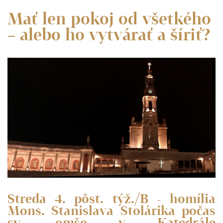
Mať len pokoj od všetkého
– alebo ho vytvárať a šíriť?
Streda 4. pôst. týž./B - homília
Mons. Stanislava Stolárika počas
sv. omše v Katedrále