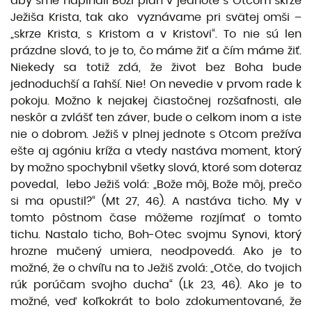
aby sme napĺňali Boží plán v jednote s Otcom skrze
Ježiša Krista, tak ako vyznávame pri svätej omši –
„skrze Krista, s Kristom a v Kristovi“. To nie sú len
prázdne slová, to je to, čo máme žiť a čím máme žiť.
Niekedy sa totiž zdá, že život bez Boha bude
jednoduchší a ľahší. Nie! On nevedie v prvom rade k
pokoju. Možno k nejakej čiastočnej rozšafnosti, ale
neskôr a zvlášť ten záver, bude o celkom inom a iste
nie o dobrom. Ježiš v plnej jednote s Otcom prežíva
ešte aj agóniu kríža a vtedy nastáva moment, ktorý
by možno spochybnil všetky slová, ktoré som doteraz
povedal, lebo Ježiš volá: „Bože môj, Bože môj, prečo
si ma opustil?“ (Mt 27, 46). A nastáva ticho. My v
tomto pôstnom čase môžeme rozjímať o tomto
tichu. Nastalo ticho, Boh-Otec svojmu Synovi, ktorý
hrozne mučený umiera, neodpovedá. Ako je to
možné, že o chvíľu na to Ježiš zvolá: „Otče, do tvojich
rúk porúčam svojho ducha“ (Lk 23, 46). Ako je to
možné, veď koľkokrát to bolo zdokumentované, že