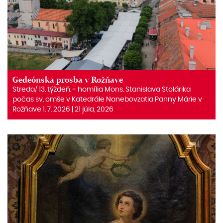
Gedeónska prosba v Rožňave
Streda/ 13. týždeň. ‒ homília Mons. Stanislava Stolárika
počas sv. omše v Katedrále Nanebovzatia Panny Márie v
Rožňave 1. 7. 2026 | 21 júla, 2026