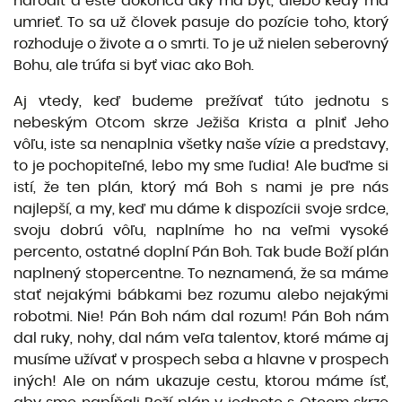
narodiť a ešte dokonca aký má byť, alebo kedy má
umrieť. To sa už človek pasuje do pozície toho, ktorý
rozhoduje o živote a o smrti. To je už nielen seberovný
Bohu, ale trúfa si byť viac ako Boh.
Aj vtedy, keď budeme prežívať túto jednotu s
nebeským Otcom skrze Ježiša Krista a plniť Jeho
vôľu, iste sa nenaplnia všetky naše vízie a predstavy,
to je pochopiteľné, lebo my sme ľudia! Ale buďme si
istí, že ten plán, ktorý má Boh s nami je pre nás
najlepší, a my, keď mu dáme k dispozícii svoje srdce,
svoju dobrú vôľu, naplníme ho na veľmi vysoké
percento, ostatné doplní Pán Boh. Tak bude Boží plán
naplnený stopercentne. To neznamená, že sa máme
stať nejakými bábkami bez rozumu alebo nejakými
robotmi. Nie! Pán Boh nám dal rozum! Pán Boh nám
dal ruky, nohy, dal nám veľa talentov, ktoré máme aj
musíme užívať v prospech seba a hlavne v prospech
iných! Ale on nám ukazuje cestu, ktorou máme ísť,