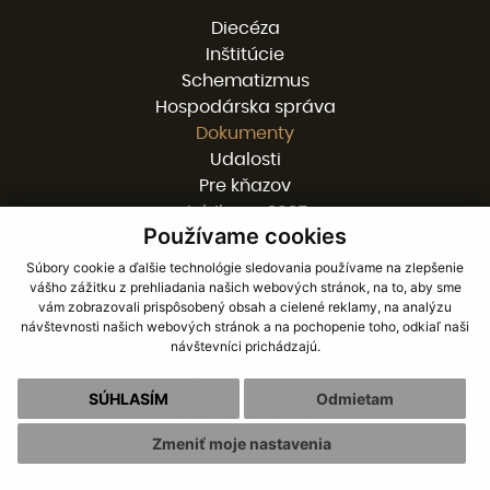
Diecéza
Inštitúcie
Schematizmus
Hospodárska správa
Dokumenty
Udalosti
Pre kňazov
Jubileum 2025
Používame cookies
Cookies
GDPR
Súbory cookie a ďalšie technológie sledovania používame na zlepšenie
vášho zážitku z prehliadania našich webových stránok, na to, aby sme
vám zobrazovali prispôsobený obsah a cielené reklamy, na analýzu
návštevnosti našich webových stránok a na pochopenie toho, odkiaľ naši
KONTAKTY
návštevníci prichádzajú.
Rímskokatolícka cirkev
SÚHLASÍM
Odmietam
biskupstvo Rožňava
Nám. baníkov 20
Zmeniť moje nastavenia
048 01 ROŽŇAVA