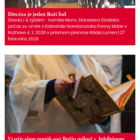
Diecéza je jeden Boží ľud
Streda / 4. týždeň - homília Mons. Stanislava Stolárika
počas sv. omše v Katedrále Nanebovzatia Panny Márie v
Rožňave 4. 2. 2026 v priamom prenose Rádia Lumen | 27
februára, 2026
Využívajme ponúkanú Božiu milosť v Jubilejnom