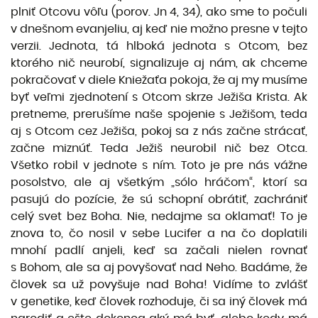
plniť Otcovu vôľu (porov. Jn 4, 34), ako sme to počuli
v dnešnom evanjeliu, aj keď nie možno presne v tejto
verzii. Jednota, tá hlboká jednota s Otcom, bez
ktorého nič neurobí, signalizuje aj nám, ak chceme
pokračovať v diele Kniežaťa pokoja, že aj my musíme
byť veľmi zjednotení s Otcom skrze Ježiša Krista. Ak
pretneme, prerušíme naše spojenie s Ježišom, teda
aj s Otcom cez Ježiša, pokoj sa z nás začne strácať,
začne miznúť. Teda Ježiš neurobil nič bez Otca.
Všetko robil v jednote s ním. Toto je pre nás vážne
posolstvo, ale aj všetkým „sólo hráčom“, ktorí sa
pasujú do pozície, že sú schopní obrátiť, zachrániť
celý svet bez Boha. Nie, nedajme sa oklamať! To je
znova to, čo nosil v sebe Lucifer a na čo doplatili
mnohí padlí anjeli, keď sa začali nielen rovnať
s Bohom, ale sa aj povyšovať nad Neho. Badáme, že
človek sa už povyšuje nad Boha! Vidíme to zvlášť
v genetike, keď človek rozhoduje, či sa iný človek má