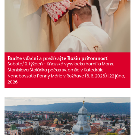
Buďte vďační a prežívajte Božiu prítomnosť
Sobota/ 9. týždeň ‒ Kňazská vysviacka homília Mons.
Stanislava Stolárika počas sv. omše v Katedrále
Nanebovzatia Panny Márie v Rožňave (6. 6. 2026) | 22 júna,
2026