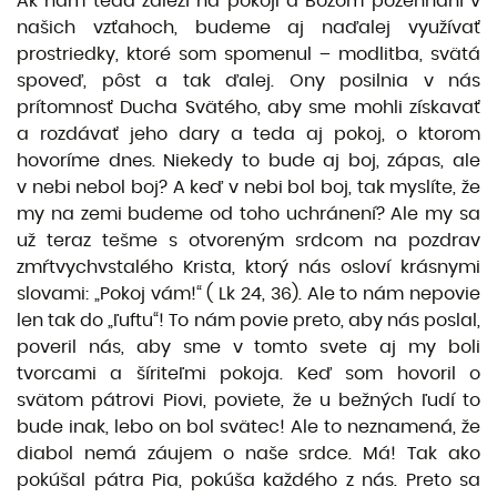
Ak nám teda záleží na pokoji a Božom požehnaní v
našich vzťahoch, budeme aj naďalej využívať
prostriedky, ktoré som spomenul – modlitba, svätá
spoveď, pôst a tak ďalej. Ony posilnia v nás
prítomnosť Ducha Svätého, aby sme mohli získavať
a rozdávať jeho dary a teda aj pokoj, o ktorom
hovoríme dnes. Niekedy to bude aj boj, zápas, ale
v nebi nebol boj? A keď v nebi bol boj, tak myslíte, že
my na zemi budeme od toho uchránení? Ale my sa
už teraz tešme s otvoreným srdcom na pozdrav
zmŕtvychvstalého Krista, ktorý nás osloví krásnymi
slovami: „Pokoj vám!“ ( Lk 24, 36). Ale to nám nepovie
len tak do „ľuftu“! To nám povie preto, aby nás poslal,
poveril nás, aby sme v tomto svete aj my boli
tvorcami a šíriteľmi pokoja. Keď som hovoril o
svätom pátrovi Piovi, poviete, že u bežných ľudí to
bude inak, lebo on bol svätec! Ale to neznamená, že
diabol nemá záujem o naše srdce. Má! Tak ako
pokúšal pátra Pia, pokúša každého z nás. Preto sa