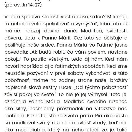
(porov. Jn 14, 27).
V čom spočíva starostlivosť o naše srdce? Milí moji,
tu netreba veľa špekulovať a vymýšľať, lebo toto už
máme naozaj dávno dané. Modlitba, sviatosti,
dôvera, úcta k Panne Márii. Cez toto sa očisťuje a
posilňuje naše srdce. Panna Mária vo Fatime jasne
povedala: „Ak budú robiť, čo vám poviem, nastane
pokoj...“ To patrilo všetkým, teda aj nám. Keď nám
hovorí napríklad aj o fatimských sobotách, keď sme
neustále pozývaní v prvé soboty vykonávať si túto
pobožnosť, máme na zadnej strane našej brožúry
napísané slová sestry Lucie: „Od týchto pobožností
závisí pokoj vo svete.“ To nie je jej výmysel. Toto jej
oznámila Panna Mária. Modlitba svätého ruženca
ako silný, nesmierny prostriedok na víťazstvo nad
diablom. Poznáte iste zo života pátra Pia ako často
sa modlieval svätý ruženec a zvlášť vtedy, keď cítil
ako moc diabla, ktorý na neho útočí, že je taká