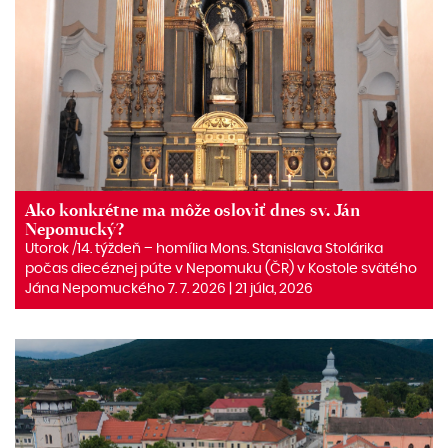
Ako konkrétne ma môže osloviť dnes sv. Ján
Nepomucký?
Utorok /14. týždeň – homília Mons. Stanislava Stolárika
počas diecéznej púte v Nepomuku (ČR) v Kostole svätého
Jána Nepomuckého 7. 7. 2026 | 21 júla, 2026