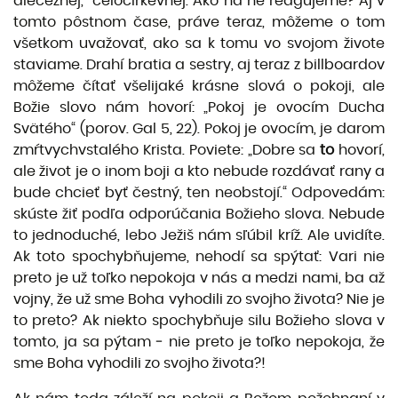
diecéznej, celocirkevnej. Ako na ne reagujeme? Aj v
tomto pôstnom čase, práve teraz, môžeme o tom
všetkom uvažovať, ako sa k tomu vo svojom živote
staviame. Drahí bratia a sestry, aj teraz z billboardov
môžeme čítať všelijaké krásne slová o pokoji, ale
Božie slovo nám hovorí: „Pokoj je ovocím Ducha
Svätého“ (porov. Gal 5, 22). Pokoj je ovocím, je darom
zmŕtvychvstalého Krista. Poviete: „Dobre sa
to
hovorí,
ale život je o inom boji a kto nebude rozdávať rany a
bude chcieť byť čestný, ten neobstojí.“ Odpovedám:
skúste žiť podľa odporúčania Božieho slova. Nebude
to jednoduché, lebo Ježiš nám sľúbil kríž. Ale uvidíte.
Ak toto spochybňujeme, nehodí sa spýtať: Vari nie
preto je už toľko nepokoja v nás a medzi nami, ba až
vojny, že už sme Boha vyhodili zo svojho života? Nie je
to preto? Ak niekto spochybňuje silu Božieho slova v
tomto, ja sa pýtam ‒ nie preto je toľko nepokoja, že
sme Boha vyhodili zo svojho života?!