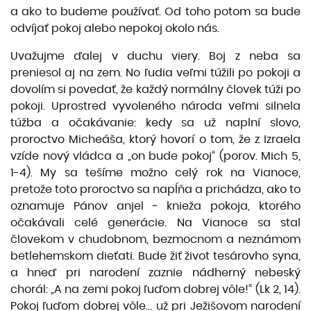
a ako to budeme používať. Od toho potom sa bude
odvíjať pokoj alebo nepokoj okolo nás.
Uvažujme ďalej v duchu viery. Boj z neba sa
preniesol aj na zem. No ľudia veľmi túžili po pokoji a
dovolím si povedať, že každý normálny človek túži po
pokoji. Uprostred vyvoleného národa veľmi silnela
túžba a očakávanie: kedy sa už naplní slovo,
proroctvo Micheáša, ktorý hovorí o tom, že z Izraela
vzíde nový vládca a „on bude pokoj“ (porov. Mich 5,
1-4). My sa tešíme možno celý rok na Vianoce,
pretože toto proroctvo sa napĺňa a prichádza, ako to
oznamuje Pánov anjel ‒ knieža pokoja, ktorého
očakávali celé generácie. Na Vianoce sa stal
človekom v chudobnom, bezmocnom a neznámom
betlehemskom dieťati. Bude žiť život tesárovho syna,
a hneď pri narodení zaznie nádherný nebeský
chorál: „A na zemi pokoj ľuďom dobrej vôle!“ (Lk 2, 14).
Pokoj ľuďom dobrej vôle... už pri Ježišovom narodení