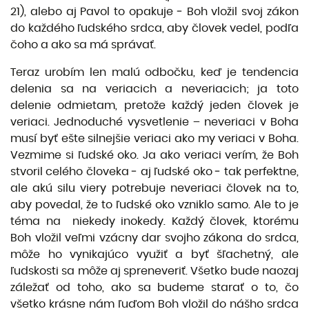
21), alebo aj Pavol to opakuje ‒ Boh vložil svoj zákon
do každého ľudského srdca, aby človek vedel, podľa
čoho a ako sa má správať.
Teraz urobím len malú odbočku, keď je tendencia
delenia sa na veriacich a neveriacich; ja toto
delenie odmietam, pretože každý jeden človek je
veriaci. Jednoduché vysvetlenie – neveriaci v Boha
musí byť ešte silnejšie veriaci ako my veriaci v Boha.
Vezmime si ľudské oko. Ja ako veriaci verím, že Boh
stvoril celého človeka ‒ aj ľudské oko ‒ tak perfektne,
ale akú silu viery potrebuje neveriaci človek na to,
aby povedal, že to ľudské oko vzniklo samo. Ale to je
téma na niekedy inokedy. Každý človek, ktorému
Boh vložil veľmi vzácny dar svojho zákona do srdca,
môže ho vynikajúco využiť a byť šľachetný, ale
ľudskosti sa môže aj spreneveriť. Všetko bude naozaj
záležať od toho, ako sa budeme starať o to, čo
všetko krásne nám ľuďom Boh vložil do nášho srdca