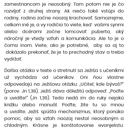
zamestnancom je neosobný. Tam potom nie je čo
rozvíjať z druhej strany. Ak niečo také vstúpi do
rodiny, rodina začne naozaj krachovať. Samozrejme,
celkom iné je, a vy rodičia to viete, keď vašimi synmi
alebo dcérami začne lomcovať puberta, aký
náročný je vtedy vzťah a komunikácia. Ale to je o
čomsi inom. Viete, ako je potrebné, aby sa aj to
dokázalo prekonať, že je to prechodný stav a treba
vydržať.
Ďalšia otázka v texte o stretnutí sa Ježiša s učeníkmi
už vychádza od učeníkov. Oni ňou vlastne
odpovedajú na Ježišovu otázku: „Učiteľ, kde bývaš?“
(porov. Jn 1,38), Ježiš dáva dôležitú odpoveď: „Poďte
a uvidíte!“ (Jn 1,39). Teda nedá im do ruky nejakú
knižku alebo manuál. Poďte, žite tu so mnou
a uvidíte. Ježiš spúšťa mechanizmus, ktorý ponúka
pomoc, aby sa vzťah naozaj nestal neosobným a
chladným. Krásne je konštatovanie evanjelistu: