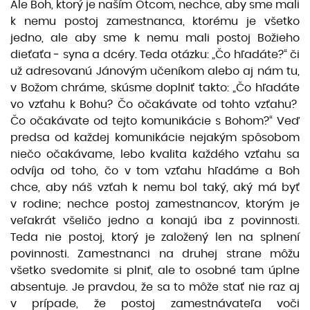
Ale Boh, ktorý je naším Otcom, nechce, aby sme mali
k nemu postoj zamestnanca, ktorému je všetko
jedno, ale aby sme k nemu mali postoj Božieho
dieťaťa ‒ syna a dcéry. Teda otázku: „Čo hľadáte?“ či
už adresovanú Jánovým učeníkom alebo aj nám tu,
v Božom chráme, skúsme doplniť takto: „Čo hľadáte
vo vzťahu k Bohu? Čo očakávate od tohto vzťahu?
Čo očakávate od tejto komunikácie s Bohom?“ Veď
predsa od každej komunikácie nejakým spôsobom
niečo očakávame, lebo kvalita každého vzťahu sa
odvíja od toho, čo v tom vzťahu hľadáme a Boh
chce, aby náš vzťah k nemu bol taký, aký má byť
v rodine; nechce postoj zamestnancov, ktorým je
veľakrát všeličo jedno a konajú iba z povinnosti.
Teda nie postoj, ktorý je založený len na splnení
povinnosti. Zamestnanci na druhej strane môžu
všetko svedomite si plniť, ale to osobné tam úplne
absentuje. Je pravdou, že sa to môže stať nie raz aj
v prípade, že postoj zamestnávateľa voči