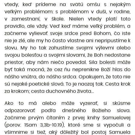
vtedy, keď prídeme na svätú omšu s nejakým
veľkým problémom: s problémom v duši, v rodine,
v zamestnaní, v škole. Nielen vtedy platí toto
pravidlo, ale vždy. Veď keď máme veľký problém, a
začneme vylievať svoje srdce pred Bohom, čo iste
nie je zlé, ale my ho často vlastne ani nepripustíme k
slovu. My ho tak zahustíme svojimi výlevmi alebo
svojou bolesťou a svojimi slovami, že Boh nedostane
priestor, aby nám niečo povedal. Sila bolesti môže
byť taká mocná, že cez ňu neprenikne Boží hlas do
nášho vnútra, do nášho srdca. Opakujem, že toto nie
sú nejaké poetické slová. To je naozaj tak. Cesta krok
za krokom; cesta duchovného života...
Ako to má alebo môže vyzerať, si skúsme
odpozorovať podľa dnešného Božieho slova.
Začnime prvým čítaním z prvej knihy Samuelovej
(porov. 1Sam 3,3b-10.19), ktoré sme si vypočuli a
všimnime si tiež, aký dôležitý bol postoj Samuela