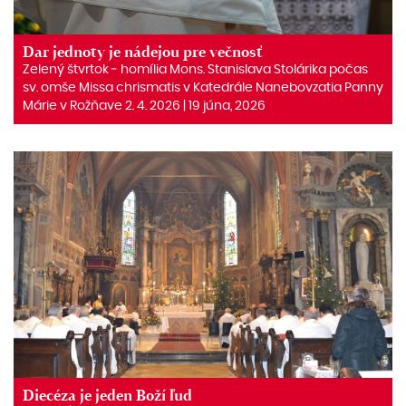
Dar jednoty je nádejou pre večnosť
Zelený štvrtok ‒ homília Mons. Stanislava Stolárika počas
sv. omše Missa chrismatis v Katedrále Nanebovzatia Panny
Márie v Rožňave 2. 4. 2026 | 19 júna, 2026
Diecéza je jeden Boží ľud