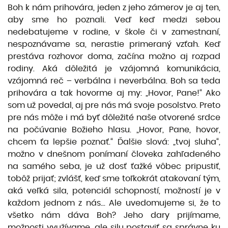
Boh k nám prihovára, jeden z jeho zámerov je aj ten,
aby sme ho poznali. Veď keď medzi sebou
nedebatujeme v rodine, v škole či v zamestnaní,
nespoznávame sa, nerastie primeraný vzťah. Keď
prestáva rozhovor doma, začína možno aj rozpad
rodiny. Aká dôležitá je vzájomná komunikácia,
vzájomná reč – verbálna i neverbálna. Boh sa teda
prihovára a tak hovorme aj my: „Hovor, Pane!“ Ako
som už povedal, aj pre nás má svoje posolstvo. Preto
pre nás môže i má byť dôležité naše otvorené srdce
na počúvanie Božieho hlasu. „Hovor, Pane, hovor,
chcem ťa lepšie poznať.“ Ďalšie slová: „tvoj sluha“,
možno v dnešnom ponímaní človeka zahľadeného
na samého seba, je už dosť ťažké vôbec pripustiť,
tobôž prijať; zvlášť, keď sme toľkokrát atakovaní tým,
aká veľká sila, potenciál schopností, možností je v
každom jednom z nás... Ale uvedomujeme si, že to
všetko nám dáva Boh? Jeho dary prijímame,
možnosti využívame, ale silu postaviť sa správne ku