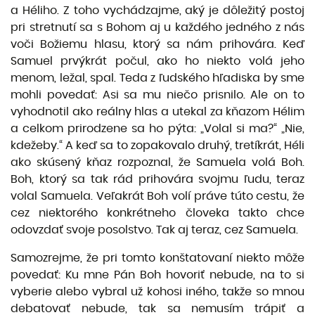
a Héliho. Z toho vychádzajme, aký je dôležitý postoj
pri stretnutí sa s Bohom aj u každého jedného z nás
voči Božiemu hlasu, ktorý sa nám prihovára. Keď
Samuel prvýkrát počul, ako ho niekto volá jeho
menom, ležal, spal. Teda z ľudského hľadiska by sme
mohli povedať: Asi sa mu niečo prisnilo. Ale on to
vyhodnotil ako reálny hlas a utekal za kňazom Hélim
a celkom prirodzene sa ho pýta: „Volal si ma?“ „Nie,
kdežeby.“ A keď sa to zopakovalo druhý, tretíkrát, Héli
ako skúsený kňaz rozpoznal, že Samuela volá Boh.
Boh, ktorý sa tak rád prihovára svojmu ľudu, teraz
volal Samuela. Veľakrát Boh volí práve túto cestu, že
cez niektorého konkrétneho človeka takto chce
odovzdať svoje posolstvo. Tak aj teraz, cez Samuela.
Samozrejme, že pri tomto konštatovaní niekto môže
povedať: Ku mne Pán Boh hovoriť nebude, na to si
vyberie alebo vybral už kohosi iného, takže so mnou
debatovať nebude, tak sa nemusím trápiť a