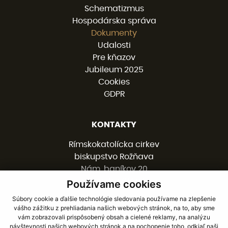
Schematizmus
Hospodárska správa
Dokumenty
Udalosti
Pre kňazov
Jubileum 2025
Cookies
GDPR
KONTAKTY
Rímskokatolícka cirkev
biskupstvo Rožňava
Nám. baníkov 20
048 01 ROŽŇAVA
Používame cookies
Súbory cookie a ďalšie technológie sledovania používame na zlepšenie
vášho zážitku z prehliadania našich webových stránok, na to, aby sme
058 / 78 77 201
vám zobrazovali prispôsobený obsah a cielené reklamy, na analýzu
kancelaria@burv.sk
návštevnosti našich webových stránok a na pochopenie toho, odkiaľ naši