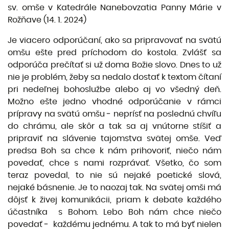
sv. omše v Katedrále Nanebovzatia Panny Márie v
Rožňave (14. 1. 2024)
Je viacero odporúčaní, ako sa pripravovať na svätú
omšu ešte pred príchodom do kostola. Zvlášť sa
odporúča prečítať si už doma Božie slovo. Dnes to už
nie je problém, žeby sa nedalo dostať k textom čítaní
pri nedeľnej bohoslužbe alebo aj vo všedný deň.
Možno ešte jedno vhodné odporúčanie v rámci
prípravy na svätú omšu ‒ neprísť na poslednú chvíľu
do chrámu, ale skôr a tak sa aj vnútorne stíšiť a
pripraviť na slávenie tajomstva svätej omše. Veď
predsa Boh sa chce k nám prihovoriť, niečo nám
povedať, chce s nami rozprávať. Všetko, čo som
teraz povedal, to nie sú nejaké poetické slová,
nejaké básnenie. Je to naozaj tak. Na svätej omši má
dôjsť k živej komunikácii, priam k debate každého
účastníka s Bohom. Lebo Boh nám chce niečo
povedať ‒ každému jednému. A tak to má byť nielen