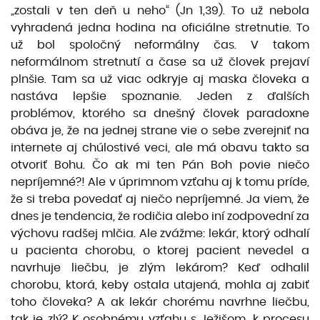
„zostali v ten deň u neho“ (Jn 1,39). To už nebola
vyhradená jedna hodina na oficiálne stretnutie. To
už bol spoločný neformálny čas. V takom
neformálnom stretnutí a čase sa už človek prejaví
plnšie. Tam sa už viac odkryje aj maska človeka a
nastáva lepšie spoznanie. Jeden z ďalších
problémov, ktorého sa dnešný človek paradoxne
obáva je, že na jednej strane vie o sebe zverejniť na
internete aj chúlostivé veci, ale má obavu takto sa
otvoriť Bohu. Čo ak mi ten Pán Boh povie niečo
nepríjemné?! Ale v úprimnom vzťahu aj k tomu príde,
že si treba povedať aj niečo nepríjemné. Ja viem, že
dnes je tendencia, že rodičia alebo iní zodpovední za
výchovu radšej mlčia. Ale zvážme: lekár, ktorý odhalí
u pacienta chorobu, o ktorej pacient nevedel a
navrhuje liečbu, je zlým lekárom? Keď odhalil
chorobu, ktorá, keby ostala utajená, mohla aj zabiť
toho človeka? A ak lekár chorému navrhne liečbu,
tak je zlý? K osobnému vzťahu s Ježišom, k procesu