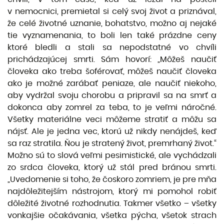
v nemocnici, premietal si celý svoj život a priznával,
že celé životné uznanie, bohatstvo, možno aj nejaké
tie vyznamenania, to boli len také prázdne ceny
ktoré bledli a stali sa nepodstatné vo chvíli
prichádzajúcej smrti. Sám hovorí: „Môžeš naučiť
človeka ako treba šoférovať, môžeš naučiť človeka
ako je možné zarábať peniaze, ale naučiť niekoho,
aby vydržal svoju chorobu a pripravil sa na smrť a
dokonca aby zomrel za teba, to je veľmi náročné.
Všetky materiálne veci môžeme stratiť a môžu sa
nájsť. Ale je jedna vec, ktorú už nikdy nenájdeš, keď
sa raz stratila. Ňou je stratený život, premrhaný život.“
Možno sú to slová veľmi pesimistické, ale vychádzali
zo srdca človeka, ktorý už stál pred bránou smrti.
„Uvedomenie si toho, že čoskoro zomriem, je pre mňa
najdôležitejším nástrojom, ktorý mi pomohol robiť
dôležité životné rozhodnutia. Takmer všetko – všetky
vonkajšie očakávania, všetka pýcha, všetok strach