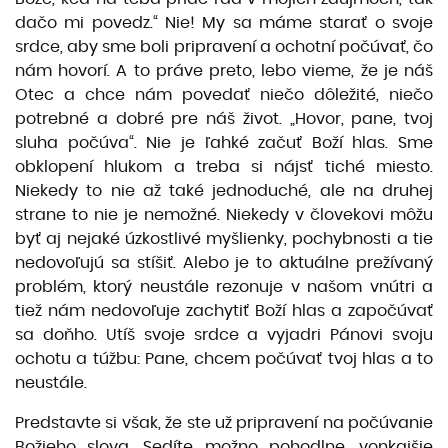
dačo mi povedz.“ Nie! My sa máme starať o svoje
srdce, aby sme boli pripravení a ochotní počúvať, čo
nám hovorí. A to práve preto, lebo vieme, že je náš
Otec a chce nám povedať niečo dôležité, niečo
potrebné a dobré pre náš život. „Hovor, pane, tvoj
sluha počúva“. Nie je ľahké začuť Boží hlas. Sme
obklopení hlukom a treba si nájsť tiché miesto.
Niekedy to nie až také jednoduché, ale na druhej
strane to nie je nemožné. Niekedy v človekovi môžu
byť aj nejaké úzkostlivé myšlienky, pochybnosti a tie
nedovoľujú sa stíšiť. Alebo je to aktuálne prežívaný
problém, ktorý neustále rezonuje v našom vnútri a
tiež nám nedovoľuje zachytiť Boží hlas a započúvať
sa doňho. Utíš svoje srdce a vyjadri Pánovi svoju
ochotu a túžbu: Pane, chcem počúvať tvoj hlas a to
neustále.
Predstavte si však, že ste už pripravení na počúvanie
Božieho slova. Sedíte možno pohodlne, vonkajšie