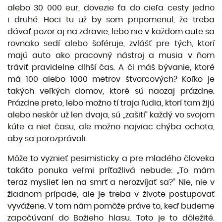
alebo 30 000 eur, dovezie ťa do cieľa cesty jedno
i druhé. Hoci tu už by som pripomenul, že treba
dávať pozor aj na zdravie, lebo nie v každom aute sa
rovnako sedí alebo šoféruje, zvlášť pre tých, ktorí
majú auto ako pracovný nástroj a musia v ňom
tráviť pravidelne dlhší čas. A či máš bývanie, ktoré
má 100 alebo 1000 metrov štvorcových? Koľko je
takých veľkých domov, ktoré sú naozaj prázdne.
Prázdne preto, lebo možno tí traja ľudia, ktorí tam žijú
alebo neskôr už len dvaja, sú „zašití“ každý vo svojom
kúte a niet času, ale možno najviac chýba ochota,
aby sa porozprávali.
Môže to vyznieť pesimisticky a pre mladého človeka
takáto ponuka veľmi príťažlivá nebude: „To mám
teraz myslieť len na smrť a nerozvíjať sa?“ Nie, nie v
žiadnom prípade, ale je treba v živote postupovať
vyvážene. V tom nám pomôže práve to, keď budeme
započúvaní do Božieho hlasu. Toto je to dôležité.