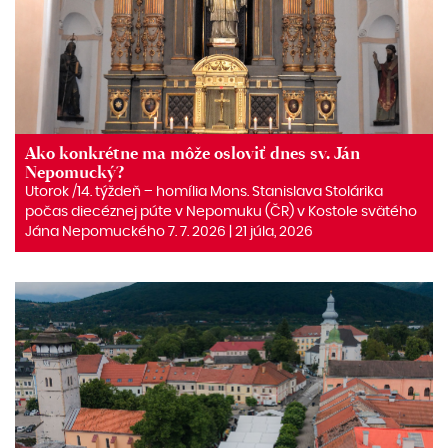
Ako konkrétne ma môže osloviť dnes sv. Ján
Nepomucký?
Utorok /14. týždeň – homília Mons. Stanislava Stolárika
počas diecéznej púte v Nepomuku (ČR) v Kostole svätého
Jána Nepomuckého 7. 7. 2026 | 21 júla, 2026