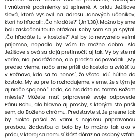
i vnútorné podmienky sú splnené. A prídu Ježišove
slová, ktoré vyslovil na adresu Janových učeníkov,
ktorí ho hľadali: „Čo hľadáte?“ (Jn 1,38). Možno by sme
boli zaskočení touto otázkou. Keby som sa ja spýtal:
„Čo hľadáte tu v kostole?“ Asi by to nevyznelo veľmi
príjemne, nepadlo by vám to možno dobre. Ale
Ježišove slová sa dajú pretlmočiť aj tak. Vy by ste mi
verím, nie podráždene, ale predsa odpovedali: „My
predsa vieme, načo sme prišli do kostola a zvlášť tu
v Rožňave, kde sa to nenosí, že všetci idú húfne do
kostola. My sa pre to rozhodujeme, vieme, že s tým je
aj niečo spojené.“ Teda, čo hľadáte na tomto Božom
mieste? Môžete mať pripravené svoje odpovede
Pánu Bohu, ale hlavne aj prosby, s ktorými ste prišli
sem, do Božieho chrámu. Predstavte si, že presne tak
by niekto prišiel za vami s nejakou pripravenou
prosbou, žiadosťou a bolo by to možno tak ako v
práci, v ktorej sa nemusí klásť dôraz na osobný vzťah.