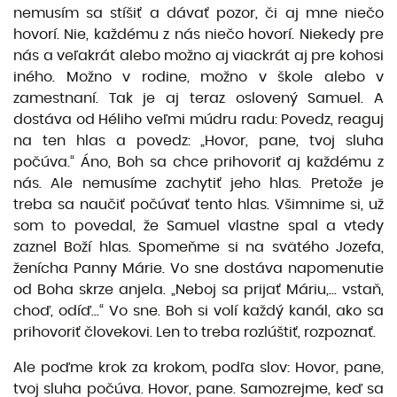
nemusím sa stíšiť a dávať pozor, či aj mne niečo
hovorí. Nie, každému z nás niečo hovorí. Niekedy pre
nás a veľakrát alebo možno aj viackrát aj pre kohosi
iného. Možno v rodine, možno v škole alebo v
zamestnaní. Tak je aj teraz oslovený Samuel. A
dostáva od Héliho veľmi múdru radu: Povedz, reaguj
na ten hlas a povedz: „Hovor, pane, tvoj sluha
počúva.“ Áno, Boh sa chce prihovoriť aj každému z
nás. Ale nemusíme zachytiť jeho hlas. Pretože je
treba sa naučiť počúvať tento hlas. Všimnime si, už
som to povedal, že Samuel vlastne spal a vtedy
zaznel Boží hlas. Spomeňme si na svätého Jozefa,
ženícha Panny Márie. Vo sne dostáva napomenutie
od Boha skrze anjela. „Neboj sa prijať Máriu,... vstaň,
choď, odíď...“ Vo sne. Boh si volí každý kanál, ako sa
prihovoriť človekovi. Len to treba rozlúštiť, rozpoznať.
Ale poďme krok za krokom, podľa slov: Hovor, pane,
tvoj sluha počúva. Hovor, pane. Samozrejme, keď sa