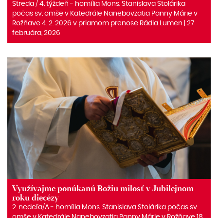
Streda / 4. týždeň - homília Mons. Stanislava Stolárika
počas sv. omše v Katedrále Nanebovzatia Panny Márie v
Rožňave 4. 2. 2026 v priamom prenose Rádia Lumen | 27
februára, 2026
Využívajme ponúkanú Božiu milosť v Jubilejnom
roku diecézy
2. nedeľa/A ‒ homília Mons. Stanislava Stolárika počas sv.
omše v Katedrále Nanebovzatia Panny Márie v Rožňave 18.