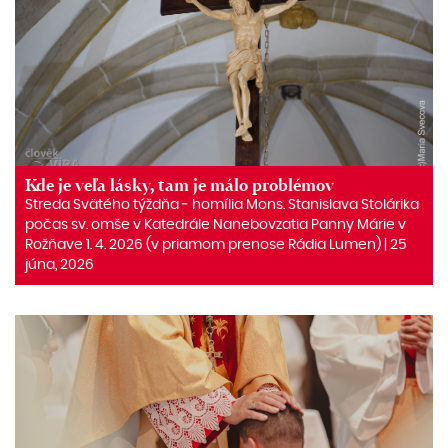
Kde je veľa lásky, tam je málo problémov
Streda Svätého týždňa ‒ homília Mons. Stanislava Stolárika
počas sv. omše v Katedrále Nanebovzatia Panny Márie v
Rožňave 1. 4. 2026 (v priamom prenose Rádia Lumen) | 25
júna, 2026