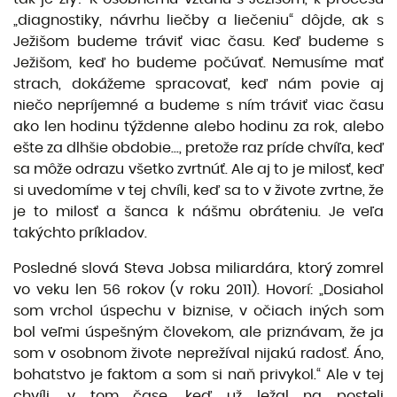
„diagnostiky, návrhu liečby a liečeniu“ dôjde, ak s
Ježišom budeme tráviť viac času. Keď budeme s
Ježišom, keď ho budeme počúvať. Nemusíme mať
strach, dokážeme spracovať, keď nám povie aj
niečo nepríjemné a budeme s ním tráviť viac času
ako len hodinu týždenne alebo hodinu za rok, alebo
ešte za dlhšie obdobie..., pretože raz príde chvíľa, keď
sa môže odrazu všetko zvrtnúť. Ale aj to je milosť, keď
si uvedomíme v tej chvíli, keď sa to v živote zvrtne, že
je to milosť a šanca k nášmu obráteniu. Je veľa
takýchto príkladov.
Posledné slová Steva Jobsa miliardára, ktorý zomrel
vo veku len 56 rokov (v roku 2011). Hovorí: „Dosiahol
som vrchol úspechu v biznise, v očiach iných som
bol veľmi úspešným človekom, ale priznávam, že ja
som v osobnom živote neprežíval nijakú radosť. Áno,
bohatstvo je faktom a som si naň privykol.“ Ale v tej
chvíli, v tom čase, keď už ležal na posteli