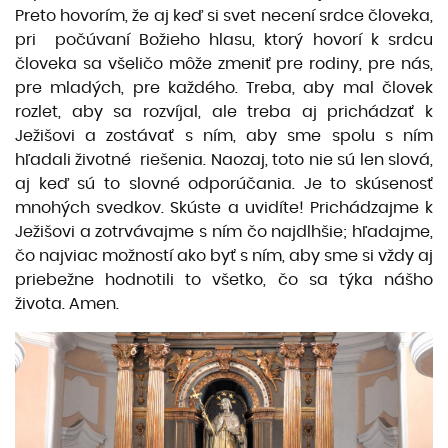
Preto hovorím, že aj keď si svet necení srdce človeka,
pri počúvaní Božieho hlasu, ktorý hovorí k srdcu
človeka sa všeličo môže zmeniť pre rodiny, pre nás,
pre mladých, pre každého. Treba, aby mal človek
rozlet, aby sa rozvíjal, ale treba aj prichádzať k
Ježišovi a zostávať s ním, aby sme spolu s ním
hľadali životné riešenia. Naozaj, toto nie sú len slová,
aj keď sú to slovné odporúčania. Je to skúsenosť
mnohých svedkov. Skúste a uvidíte! Prichádzajme k
Ježišovi a zotrvávajme s ním čo najdlhšie; hľadajme,
čo najviac možností ako byť s ním, aby sme si vždy aj
priebežne hodnotili to všetko, čo sa týka nášho
života. Amen.