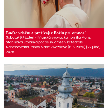
Buďte vďační a prežívajte Božiu prítomnosť
Sobota/ 9. týždeň ‒ Kňazská vysviacka homília Mons.
Stanislava Stolárika počas sv. omše v Katedrále
Nanebovzatia Panny Márie v Rožňave (6. 6. 2026) | 22 júna,
2026