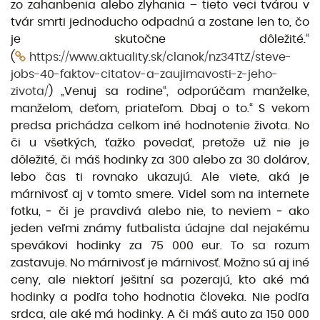
zo zahanbenia alebo zlyhania – tieto veci tvárou v
tvár smrti jednoducho odpadnú a zostane len to, čo
je skutočne dôležité.“
(
https://www.aktuality.sk/clanok/nz34TtZ/steve-
jobs-40-faktov-citatov-a-zaujimavosti-z-jeho-
zivota/
) „Venuj sa rodine“, odporúčam manželke,
manželom, deťom, priateľom. Dbaj o to.“ S vekom
predsa prichádza celkom iné hodnotenie života. No
či u všetkých, ťažko povedať, pretože už nie je
dôležité, či máš hodinky za 300 alebo za 30 dolárov,
lebo čas ti rovnako ukazujú. Ale viete, aká je
márnivosť aj v tomto smere. Videl som na internete
fotku, ‒ či je pravdivá alebo nie, to neviem ‒ ako
jeden veľmi známy futbalista údajne dal nejakému
spevákovi hodinky za 75 000 eur. To sa rozum
zastavuje. No márnivosť je márnivosť. Možno sú aj iné
ceny, ale niektorí ješitní sa pozerajú, kto aké má
hodinky a podľa toho hodnotia človeka. Nie podľa
srdca, ale aké má hodinky. A či máš auto za 150 000