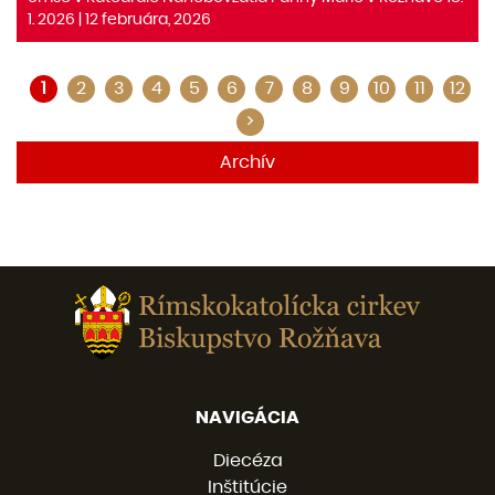
1. 2026 | 12 februára, 2026
1
2
3
4
5
6
7
8
9
10
11
12
>
Archív
NAVIGÁCIA
Diecéza
Inštitúcie