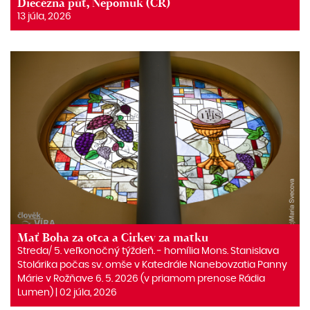
Diecézna púť, Nepomuk (ČR)
13 júla, 2026
Mať Boha za otca a Cirkev za matku
Streda/ 5. veľkonočný týždeň. ‒ homília Mons. Stanislava
Stolárika počas sv. omše v Katedrále Nanebovzatia Panny
Márie v Rožňave 6. 5. 2026 (v priamom prenose Rádia
Lumen) | 02 júla, 2026