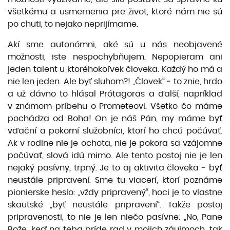
všetkému a usmernenia pre život, ktoré nám nie sú
po chuti, to nejako neprijímame.
Akí sme autonómni, aké sú u nás neobjavené
možnosti, iste nespochybňujem. Nepopieram ani
jeden talent u ktoréhokoľvek človeka. Každý ho má a
nie len jeden. Ale byť sluhom?! „Človek“ ‒ to znie, hrdo
a už dávno to hlásal Prótagoras a ďalší, napríklad
v známom príbehu o Prometeovi. Všetko čo máme
pochádza od Boha! On je náš Pán, my máme byť
vďační a pokorní služobníci, ktorí ho chcú počúvať.
Ak v rodine nie je ochota, nie je pokora sa vzájomne
počúvať, slová idú mimo. Ale tento postoj nie je len
nejaký pasívny, trpný. Je to aj aktivita človeka ‒ byť
neustále pripravení. Sme tu viacerí, ktorí poznáme
pionierske heslo: „vždy pripravený“, hoci je to vlastne
skautské „byť neustále pripravení“. Takže postoj
pripravenosti, to nie je len niečo pasívne: „No, Pane
Bože, keď na teba príde rad v mojich záujmoch, tak