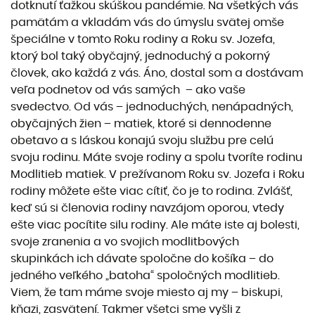
dotknutí ťažkou skúškou pandémie. Na všetkých vás
pamätám a vkladám vás do úmyslu svätej omše
špeciálne v tomto Roku rodiny a Roku sv. Jozefa,
ktorý bol taký obyčajný, jednoduchý a pokorný
človek, ako každá z vás. Áno, dostal som a dostávam
veľa podnetov od vás samých – ako vaše
svedectvo. Od vás – jednoduchých, nenápadných,
obyčajných žien – matiek, ktoré si dennodenne
obetavo a s láskou konajú svoju službu pre celú
svoju rodinu. Máte svoje rodiny a spolu tvoríte rodinu
Modlitieb matiek. V prežívanom Roku sv. Jozefa i Roku
rodiny môžete ešte viac cítiť, čo je to rodina. Zvlášť,
keď sú si členovia rodiny navzájom oporou, vtedy
ešte viac pocítite silu rodiny. Ale máte iste aj bolesti,
svoje zranenia a vo svojich modlitbových
skupinkách ich dávate spoločne do košíka – do
jedného veľkého „batoha“ spoločných modlitieb.
Viem, že tam máme svoje miesto aj my – biskupi,
kňazi, zasvätení. Takmer všetci sme vyšli z