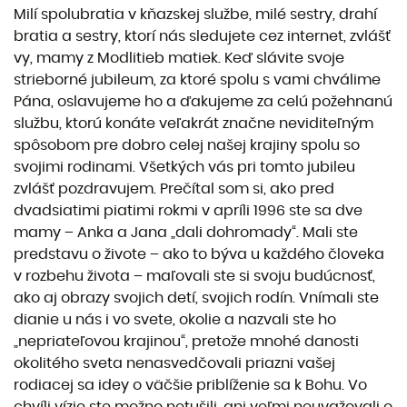
Milí spolubratia v kňazskej službe, milé sestry, drahí
bratia a sestry, ktorí nás sledujete cez internet, zvlášť
vy, mamy z Modlitieb matiek. Keď slávite svoje
strieborné jubileum, za ktoré spolu s vami chválime
Pána, oslavujeme ho a ďakujeme za celú požehnanú
službu, ktorú konáte veľakrát značne neviditeľným
spôsobom pre dobro celej našej krajiny spolu so
svojimi rodinami. Všetkých vás pri tomto jubileu
zvlášť pozdravujem. Prečítal som si, ako pred
dvadsiatimi piatimi rokmi v apríli 1996 ste sa dve
mamy – Anka a Jana „dali dohromady“. Mali ste
predstavu o živote – ako to býva u každého človeka
v rozbehu života – maľovali ste si svoju budúcnosť,
ako aj obrazy svojich detí, svojich rodín. Vnímali ste
dianie u nás i vo svete, okolie a nazvali ste ho
„nepriateľovou krajinou“, pretože mnohé danosti
okolitého sveta nenasvedčovali priazni vašej
rodiacej sa idey o väčšie priblíženie sa k Bohu. Vo
chvíli vízie ste možno netušili, ani veľmi neuvažovali o