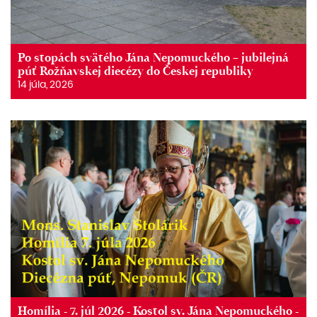
Po stopách svätého Jána Nepomuckého – jubilejná
púť Rožňavskej diecézy do Českej republiky
14 júla, 2026
Homília - 7. júl 2026 - Kostol sv. Jána Nepomuckého -