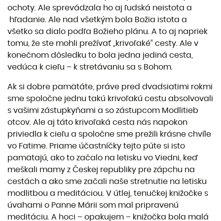
ochoty. Ale sprevádzala ho aj ľudská neistota a
hľadanie. Ale nad všetkým bola Božia istota a
všetko sa dialo podľa Božieho plánu. A to aj napriek
tomu, že ste mohli prežívať „krivoľaké“ cesty. Ale v
konečnom dôsledku to bola jedna jediná cesta,
vedúca k cieľu – k stretávaniu sa s Bohom.
Ak si dobre pamätáte, práve pred dvadsiatimi rokmi
sme spoločne jednu takú krivoľakú cestu absolvovali
s vašimi zástupkyňami a so zástupcom Modlitieb
otcov. Ale aj táto krivoľaká cesta nás napokon
priviedla k cieľu a spoločne sme prežili krásne chvíle
vo Fatime. Priame účastníčky tejto púte si isto
pamätajú, ako to začalo na letisku vo Viedni, keď
meškali mamy z Českej republiky pre zápchu na
cestách a ako sme začali naše stretnutie na letisku
modlitbou a meditáciou. V útlej, tenučkej knižočke s
úvahami o Panne Márii som mal pripravenú
meditáciu. A hoci – opakujem – knižočka bola malá