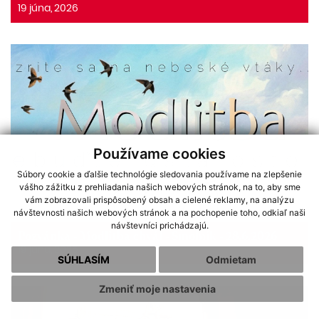
19 júna, 2026
Používame cookies
Súbory cookie a ďalšie technológie sledovania používame na zlepšenie
vášho zážitku z prehliadania našich webových stránok, na to, aby sme
vám zobrazovali prispôsobený obsah a cielené reklamy, na analýzu
návštevnosti našich webových stránok a na pochopenie toho, odkiaľ naši
návštevníci prichádzajú.
Pozvánka - Modlitba chvál - Smolník - 28.6.2026
19 júna, 2026
SÚHLASÍM
Odmietam
Zmeniť moje nastavenia