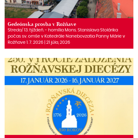
Gedeónska prosba v Rožňave
Streda/ 13. týždeň. ‒ homília Mons. Stanislava Stolárika
počas sv. omše v Katedrále Nanebovzatia Panny Márie v
Rožňave 1. 7. 2026 | 21 júla, 2026