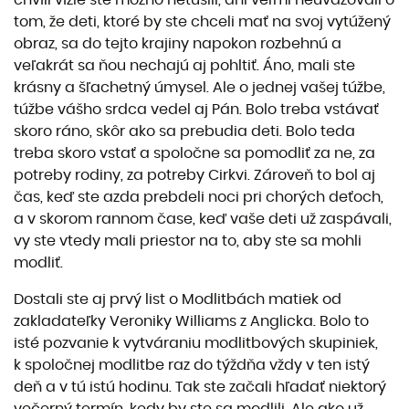
tom, že deti, ktoré by ste chceli mať na svoj vytúžený
obraz, sa do tejto krajiny napokon rozbehnú a
veľakrát sa ňou nechajú aj pohltiť. Áno, mali ste
krásny a šľachetný úmysel. Ale o jednej vašej túžbe,
túžbe vášho srdca vedel aj Pán. Bolo treba vstávať
skoro ráno, skôr ako sa prebudia deti. Bolo teda
treba skoro vstať a spoločne sa pomodliť za ne, za
potreby rodiny, za potreby Cirkvi. Zároveň to bol aj
čas, keď ste azda prebdeli noci pri chorých deťoch,
a v skorom rannom čase, keď vaše deti už zaspávali,
vy ste vtedy mali priestor na to, aby ste sa mohli
modliť.
Dostali ste aj prvý list o Modlitbách matiek od
zakladateľky Veroniky Williams z Anglicka. Bolo to
isté pozvanie k vytváraniu modlitbových skupiniek,
k spoločnej modlitbe raz do týždňa vždy v ten istý
deň a v tú istú hodinu. Tak ste začali hľadať niektorý
večerný termín, kedy by ste sa modlili. Ale ako už