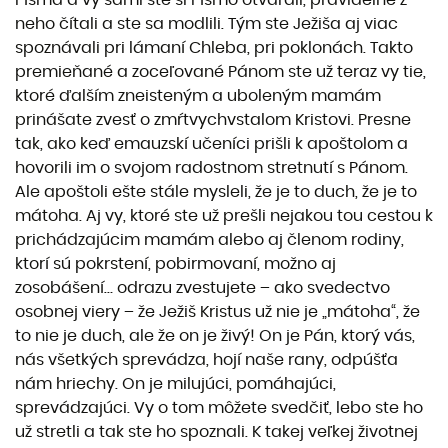
neho čítali a ste sa modlili. Tým ste Ježiša aj viac
spoznávali pri lámaní Chleba, pri poklonách. Takto
premieňané a zoceľované Pánom ste už teraz vy tie,
ktoré ďalším zneisteným a uboleným mamám
prinášate zvesť o zmŕtvychvstalom Kristovi. Presne
tak, ako keď emauzskí učeníci prišli k apoštolom a
hovorili im o svojom radostnom stretnutí s Pánom.
Ale apoštoli ešte stále mysleli, že je to duch, že je to
mátoha. Aj vy, ktoré ste už prešli nejakou tou cestou k
prichádzajúcim mamám alebo aj členom rodiny,
ktorí sú pokrstení, pobirmovaní, možno aj
zosobášení… odrazu zvestujete – ako svedectvo
osobnej viery – že Ježiš Kristus už nie je „mátoha“, že
to nie je duch, ale že on je živý! On je Pán, ktorý vás,
nás všetkých sprevádza, hojí naše rany, odpúšťa
nám hriechy. On je milujúci, pomáhajúci,
sprevádzajúci. Vy o tom môžete svedčiť, lebo ste ho
už stretli a tak ste ho spoznali. K takej veľkej životnej