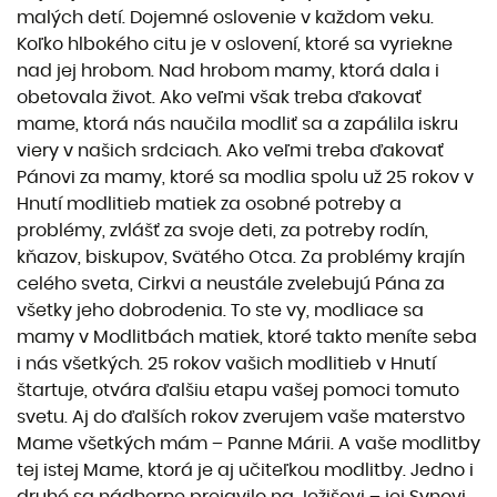
malých detí. Dojemné oslovenie v každom veku.
Koľko hlbokého citu je v oslovení, ktoré sa vyriekne
nad jej hrobom. Nad hrobom mamy, ktorá dala i
obetovala život. Ako veľmi však treba ďakovať
mame, ktorá nás naučila modliť sa a zapálila iskru
viery v našich srdciach. Ako veľmi treba ďakovať
Pánovi za mamy, ktoré sa modlia spolu už 25 rokov v
Hnutí modlitieb matiek za osobné potreby a
problémy, zvlášť za svoje deti, za potreby rodín,
kňazov, biskupov, Svätého Otca. Za problémy krajín
celého sveta, Cirkvi a neustále zvelebujú Pána za
všetky jeho dobrodenia. To ste vy, modliace sa
mamy v Modlitbách matiek, ktoré takto meníte seba
i nás všetkých. 25 rokov vašich modlitieb v Hnutí
štartuje, otvára ďalšiu etapu vašej pomoci tomuto
svetu. Aj do ďalších rokov zverujem vaše materstvo
Mame všetkých mám – Panne Márii. A vaše modlitby
tej istej Mame, ktorá je aj učiteľkou modlitby. Jedno i
druhé sa nádherne prejavilo na Ježišovi – jej Synovi.