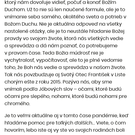
ktorý nám dovoľuje vidieť, počuť a konať Božím
Duchom. Už to nie sú len naučené formule, ale je to
vnímanie seba samého, okolitého sveta a potrieb v
Božom Duchu. Nie je aktuálna odpoveď na všetky
nastolené otázky, ale je to neustále hľadanie Božej
pravdy vo svojom živote, ktorá nás všetkých vedie
a sprevádza a dá nám poznať, čo potrebujeme
v pravom čase. Teda Božia múdrosť nie je
vychytralosť, vypočítavosť, ale to je plné vedomie
toho, že Boh nás vedie a sprevádza v našom živote.
Tak nás povzbudzuje aj Svätý Otec František v Liste
chorým ešte z roku 2015. Pozýva nás, aby sme
vnímali podľa Jóbových slov – očami, ktoré budú
očami pre slepého, nohami, ktoré budú nohami pre
chromého.
Je to veľmi aktuálne aj v tomto čase pandémie, keď
hľadáme pomoc pre toľkých ďalších… Viete, o čom
hovorím, lebo iste aj vy ste vo svojich rodinách boli