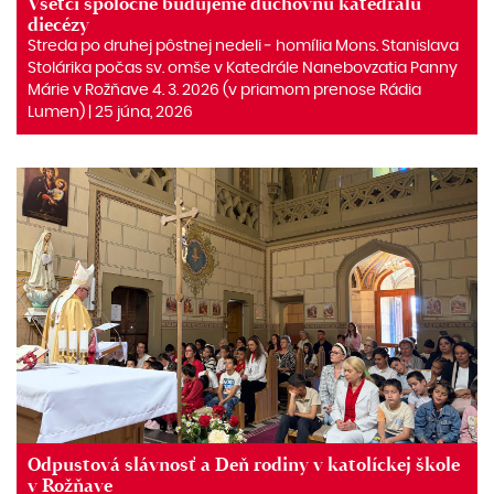
Všetci spoločne budujeme duchovnú katedrálu
diecézy
Streda po druhej pôstnej nedeli ‒ homília Mons. Stanislava
Stolárika počas sv. omše v Katedrále Nanebovzatia Panny
Márie v Rožňave 4. 3. 2026 (v priamom prenose Rádia
Lumen) | 25 júna, 2026
Odpustová slávnosť a Deň rodiny v katolíckej škole
v Rožňave