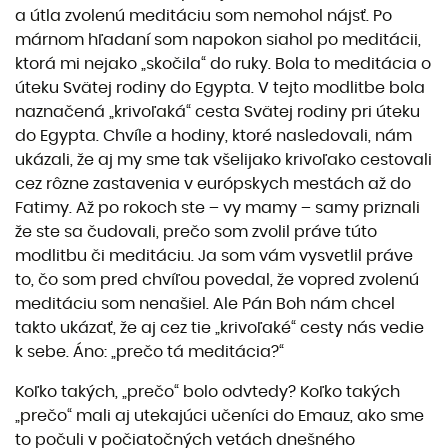
a útla zvolenú meditáciu som nemohol nájsť. Po
márnom hľadaní som napokon siahol po meditácii,
ktorá mi nejako „skočila“ do ruky. Bola to meditácia o
úteku Svätej rodiny do Egypta. V tejto modlitbe bola
naznačená „krivoľaká“ cesta Svätej rodiny pri úteku
do Egypta. Chvíle a hodiny, ktoré nasledovali, nám
ukázali, že aj my sme tak všelijako krivoľako cestovali
cez rôzne zastavenia v európskych mestách až do
Fatimy. Až po rokoch ste – vy mamy – samy priznali
že ste sa čudovali, prečo som zvolil práve túto
modlitbu či meditáciu. Ja som vám vysvetlil práve
to, čo som pred chvíľou povedal, že vopred zvolenú
meditáciu som nenašiel. Ale Pán Boh nám chcel
takto ukázať, že aj cez tie „krivoľaké“ cesty nás vedie
k sebe. Áno: „prečo tá meditácia?“
Koľko takých, „prečo“ bolo odvtedy? Koľko takých
„prečo“ mali aj utekajúci učeníci do Emauz, ako sme
to počuli v počiatočných vetách dnešného