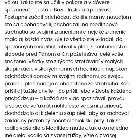
vôľou. Takto ste sa učili v pokore a v dôvere
spoznávať neustálu Božiu lásku a trpezlivosť.
Postupne začali prichádzať ďalšie mamy, navzájom
ste sa obohacovali, prichádzali na modlitbové
stretnutia so svojimi zraneniami a nejaké zranenia
mala aj každá z vás. Ale to všetko ste vkladali do
spoločných modlitieb chvál v plnej spontánnosti a
slobode pred Pánom a On požehnával celé vaše
snaženie. Všetky ste z týchto stretávaní v malých
skupinkách, v skorých ranných hodinách, napokon
odchádzali domov za svojimi rodinami, za svojou
prácou, plné nádeje a obohatené zo stretnutia. Keď
prišli aj ťažšie chvíle – čo prišli, lebo v živote každého
prichádzajú – a každá ste viac spoznávali pravdu
o sebe, čo veľakrát mohlo ešte väčšmi zraňovať,
dochádzalo aj k deleniu skupiniek, aby sa zachoval
základný potrebný počet členiek skupiny. Tak sa
rodilo vaše dielo Modlitieb matiek, tak ako nejedno
iné dielo. Rodilo sa z vašej túžby, vízie a z vašej