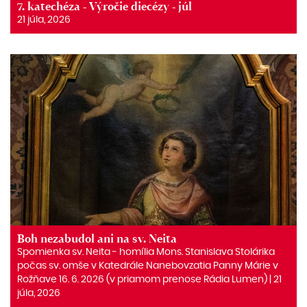
7. katechéza - Výročie diecézy - júl
21 júla, 2026
Boh nezabudol ani na sv. Neita
Spomienka sv. Neita ‒ homília Mons. Stanislava Stolárika
počas sv. omše v Katedrále Nanebovzatia Panny Márie v
Rožňave 16. 6. 2026 (v priamom prenose Rádia Lumen) | 21
júla, 2026