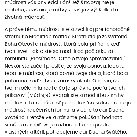
múdrosti vás priviedol Pán! Ježiš naozaj nie je
mátoha, Ježiš nie je mŕtvy. Ježiš je živý! Koľká to
životná múdrosť.
A práve tému múdrosti ste si zvolili aj pre tohoročné
stretnutie Modlitieb matiek. Stretnutie je zasvätené
Bohu Otcovi a múdrosti, ktorá bola pri ňom, keď
tvoril svet. Takto ste sa modlili od počiatku za
komunitu: „Prosíme ťa, Otče o tvoje sprevádzanie.“
Neskôr ste začali prosiť aj za svoju obnovu: lebo „u
teba je múdrosť, ktorá pozná tvoje diela, ktorá bola
prítomná, keď si tvoril zemský okruh. Ona vie, čo
tvojim očiam lahodí a čo je správne podľa tvojich
príkazov“ (Múd 9,9). Vybrali ste si modlitbu z Knihy
múdrosti. Táto múdrosť je múdrosťou srdca. To nie je
múdrosť naučených formúl a viet, je to dar Ducha
Svätého. Pretože veľakrát sme pokúšaní hodnotiť
situácie a robiť svoje rozhodnutia len podľa
vlastných kritérií, potrebujeme dar Ducha Svätého,