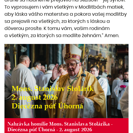
To vyprosujem i vám všetkým v Modlitbách matiek,
aby láska vášho materstva a pokora vašej modlitby
sa prejavili na všetkých, za ktorých s láskou a
dôverou prosíte. K tomu vám, vašim rodinám
a všetkým, za ktorých sa modlíte žehnám.“ Amen.
Nahrávka homílie Mons. Stanislava Stolárika -
Diecézna púť Úhorná - 2. august 2026