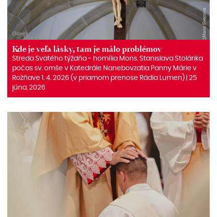
Kde je veľa lásky, tam je málo problémov
Streda Svätého týždňa ‒ homília Mons. Stanislava Stolárika
počas sv. omše v Katedrále Nanebovzatia Panny Márie v
Rožňave 1. 4. 2026 (v priamom prenose Rádia Lumen) | 25
júna, 2026