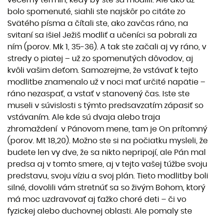
bolo spomenuté, siahli ste najskôr po citáte zo
Svätého písma a čítali ste, ako zavčas ráno, na
svitaní sa išiel Ježiš modliť a učeníci sa pobrali za
ním (porov. Mk 1, 35-36). A tak ste začali aj vy ráno, v
stredy o piatej – už zo spomenutých dôvodov, aj
kvôli vašim deťom. Samozrejme, že vstávať k tejto
modlitbe znamenalo už v noci mať určité napätie –
ráno nezaspať, a vstať v stanovený čas. Iste ste
museli v súvislosti s týmto predsavzatím zápasiť so
vstávaním. Ale kde sú dvaja alebo traja
zhromaždení v Pánovom mene, tam je On prítomný
(porov. Mt 18,20). Možno ste si na počiatku mysleli, že
budete len vy dve, že sa nikto nepripojí, ale Pán mal
predsa aj v tomto smere, aj v tejto vašej túžbe svoju
predstavu, svoju víziu a svoj plán. Tieto modlitby boli
silné, dovolili vám stretnúť sa so živým Bohom, ktorý
má moc uzdravovať aj ťažko choré deti – či vo
fyzickej alebo duchovnej oblasti. Ale pomaly ste