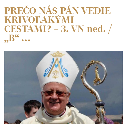
PREČO NÁS PÁN VEDIE
KRIVOĽAKÝMI
CESTAMI? – 3. VN ned. /
„B“ …