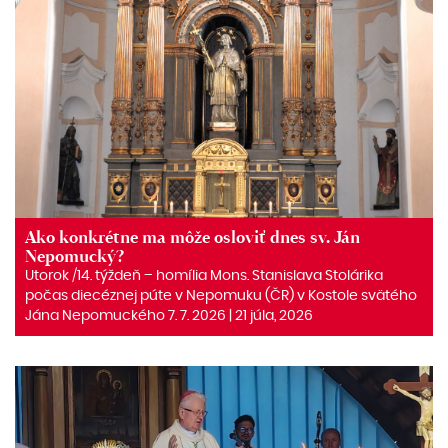
Ako konkrétne ma môže osloviť dnes sv. Ján
Nepomucký?
Utorok /14. týždeň – homília Mons. Stanislava Stolárika
počas diecéznej púte v Nepomuku (ČR) v Kostole svätého
Jána Nepomuckého 7. 7. 2026 | 21 júla, 2026