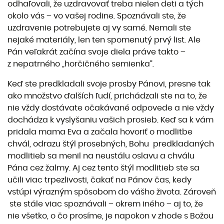
odhaľovali, že uzdravovať treba nielen deti a tých
okolo vás – vo vašej rodine. Spoznávali ste, že
uzdravenie potrebujete aj vy samé. Nemali ste
nejaké materiály, len ten spomenutý prvý list. Ale
Pán veľakrát začína svoje diela práve takto –
z nepatrného „horčičného semienka“.
Keď ste predkladali svoje prosby Pánovi, presne tak
ako množstvo ďalších ľudí, prichádzali ste na to, že
nie vždy dostávate očakávané odpovede a nie vždy
dochádza k vyslyšaniu vašich prosieb. Keď sa k vám
pridala mama Eva a začala hovoriť o modlitbe
chvál, odrazu štýl prosebných, Bohu predkladaných
modlitieb sa menil na neustálu oslavu a chválu
Pána cez žalmy. Aj cez tento štýl modlitieb ste sa
učili viac trpezlivosti, čakať na Pánov čas, kedy
vstúpi výrazným spôsobom do vášho života. Zároveň
ste stále viac spoznávali – okrem iného – aj to, že
nie všetko, o čo prosíme, je napokon v zhode s Božou