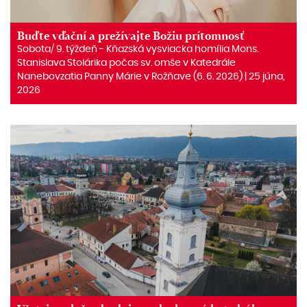
Buďte vďační a prežívajte Božiu prítomnosť
Sobota/ 9. týždeň ‒ Kňazská vysviacka homília Mons.
Stanislava Stolárika počas sv. omše v Katedrále
Nanebovzatia Panny Márie v Rožňave (6. 6. 2026) | 25 júna,
2026