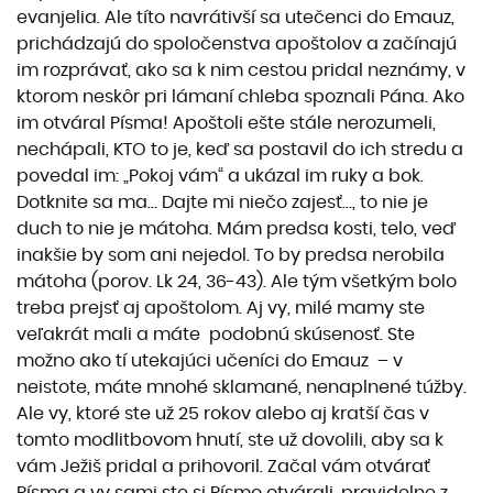
evanjelia. Ale títo navrátivší sa utečenci do Emauz,
prichádzajú do spoločenstva apoštolov a začínajú
im rozprávať, ako sa k nim cestou pridal neznámy, v
ktorom neskôr pri lámaní chleba spoznali Pána. Ako
im otváral Písma! Apoštoli ešte stále nerozumeli,
nechápali, KTO to je, keď sa postavil do ich stredu a
povedal im: „Pokoj vám“ a ukázal im ruky a bok.
Dotknite sa ma… Dajte mi niečo zajesť…, to nie je
duch to nie je mátoha. Mám predsa kosti, telo, veď
inakšie by som ani nejedol. To by predsa nerobila
mátoha (porov. Lk 24, 36-43). Ale tým všetkým bolo
treba prejsť aj apoštolom. Aj vy, milé mamy ste
veľakrát mali a máte podobnú skúsenosť. Ste
možno ako tí utekajúci učeníci do Emauz – v
neistote, máte mnohé sklamané, nenaplnené túžby.
Ale vy, ktoré ste už 25 rokov alebo aj kratší čas v
tomto modlitbovom hnutí, ste už dovolili, aby sa k
vám Ježiš pridal a prihovoril. Začal vám otvárať
Písma a vy sami ste si Písmo otvárali, pravidelne z