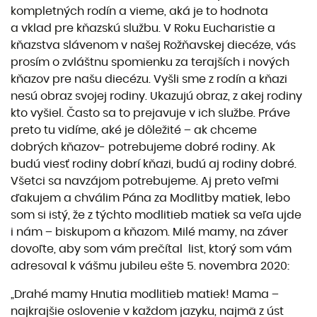
kompletných rodín a vieme, aká je to hodnota
a vklad pre kňazskú službu. V Roku Eucharistie a
kňazstva slávenom v našej Rožňavskej diecéze, vás
prosím o zvláštnu spomienku za terajších i nových
kňazov pre našu diecézu. Vyšli sme z rodín a kňazi
nesú obraz svojej rodiny. Ukazujú obraz, z akej rodiny
kto vyšiel. Často sa to prejavuje v ich službe. Práve
preto tu vidíme, aké je dôležité – ak chceme
dobrých kňazov- potrebujeme dobré rodiny. Ak
budú viesť rodiny dobrí kňazi, budú aj rodiny dobré.
Všetci sa navzájom potrebujeme. Aj preto veľmi
ďakujem a chválim Pána za Modlitby matiek, lebo
som si istý, že z týchto modlitieb matiek sa veľa ujde
i nám – biskupom a kňazom. Milé mamy, na záver
dovoľte, aby som vám prečítal list, ktorý som vám
adresoval k vášmu jubileu ešte 5. novembra 2020:
„Drahé mamy Hnutia modlitieb matiek! Mama –
najkrajšie oslovenie v každom jazyku, najmä z úst