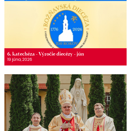
6. katechéza - Výročie diecézy - jún
19 júna, 2026