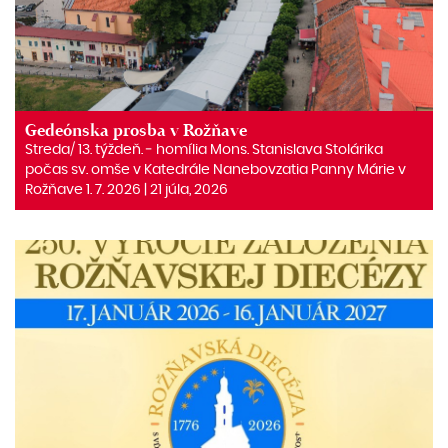
Gedeónska prosba v Rožňave
Streda/ 13. týždeň. ‒ homília Mons. Stanislava Stolárika
počas sv. omše v Katedrále Nanebovzatia Panny Márie v
Rožňave 1. 7. 2026 | 21 júla, 2026