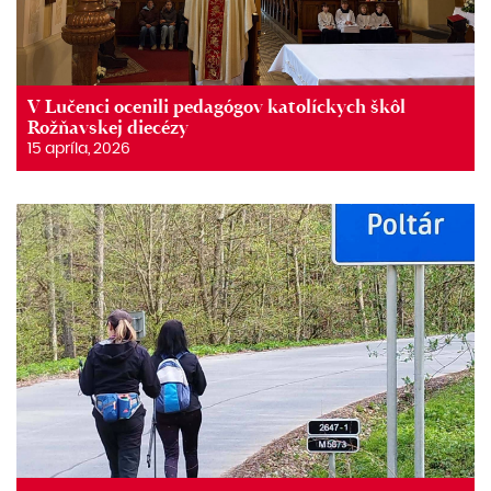
V Lučenci ocenili pedagógov katolíckych škôl
Rožňavskej diecézy
15 apríla, 2026