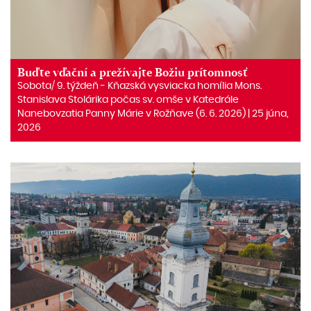
Buďte vďační a prežívajte Božiu prítomnosť
Sobota/ 9. týždeň ‒ Kňazská vysviacka homília Mons.
Stanislava Stolárika počas sv. omše v Katedrále
Nanebovzatia Panny Márie v Rožňave (6. 6. 2026) | 25 júna,
2026