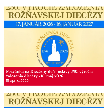
Pozvánka na Diecézny deň - oslavy 250. výročia
založenia diecézy - 16. máj 2026
15 apríla, 2026