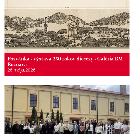
Pozvánka - výstava 250 rokov diecézy - Galéria BM
Rožňava
26 mája, 2026