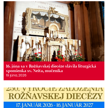
16. júna sa v Rožňavskej diecéze slávila liturgická
spomienka sv. Neita, mučeníka
19 júna, 2026