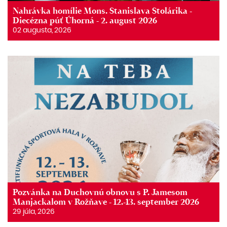
Nahrávka homílie Mons. Stanislava Stolárika -
Diecézna púť Úhorná - 2. august 2026
02 augusta, 2026
Pozvánka na Duchovnú obnovu s P. Jamesom
Manjackalom v Rožňave - 12.-13. september 2026
29 júla, 2026