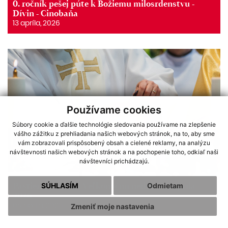
0. ročník pešej púte k Božiemu milosrdenstvu -
Dívin - Cinobaňa
13 apríla, 2026
Používame cookies
Súbory cookie a ďalšie technológie sledovania používame na zlepšenie
vášho zážitku z prehliadania našich webových stránok, na to, aby sme
vám zobrazovali prispôsobený obsah a cielené reklamy, na analýzu
návštevnosti našich webových stránok a na pochopenie toho, odkiaľ naši
návštevníci prichádzajú.
Pastiersky list na Veľkonočnú nedeľu - 5. apríla
SÚHLASÍM
Odmietam
2026
05 apríla, 2026
Zmeniť moje nastavenia