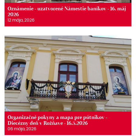
Oznámenie - uzatvorené Námestie baníkov - 16. máj
2026
12 mája, 2026
Organizačné pokyny a mapa pre pútnikov -
Diecézny deň v Rožňave - 16.5.2026
06 mája, 2026