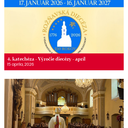
4. katechéza - Výročie diecézy - apríl
15 apríla, 2026