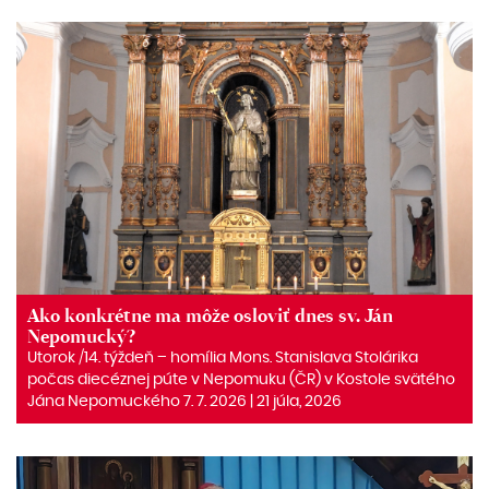
Ako konkrétne ma môže osloviť dnes sv. Ján
Nepomucký?
Utorok /14. týždeň – homília Mons. Stanislava Stolárika
počas diecéznej púte v Nepomuku (ČR) v Kostole svätého
Jána Nepomuckého 7. 7. 2026 | 21 júla, 2026