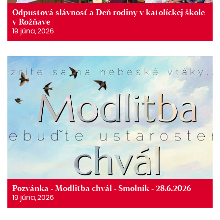
Odpustová slávnosť a Deň rodiny v katolíckej škole
v Rožňave
19 júna, 2026
Pozvánka - Modlitba chvál - Smolník - 28.6.2026
19 júna, 2026