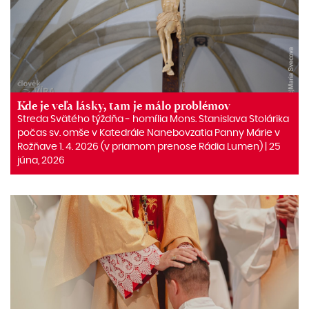
Kde je veľa lásky, tam je málo problémov
Streda Svätého týždňa ‒ homília Mons. Stanislava Stolárika
počas sv. omše v Katedrále Nanebovzatia Panny Márie v
Rožňave 1. 4. 2026 (v priamom prenose Rádia Lumen) | 25
júna, 2026