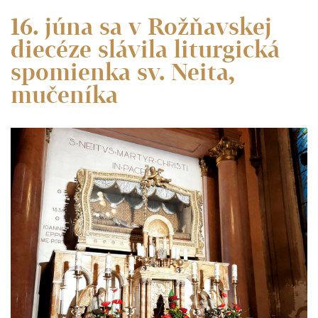
16. júna sa v Rožňavskej
diecéze slávila liturgická
spomienka sv. Neita,
mučeníka