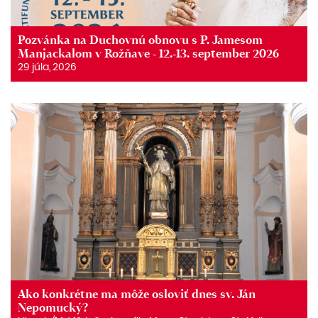
Pozvánka na Duchovnú obnovu s P. Jamesom
Manjackalom v Rožňave - 12.-13. september 2026
29 júla, 2026
Ako konkrétne ma môže osloviť dnes sv. Ján
Nepomucký?