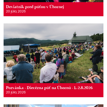
Deviatnik pred púťou v Úhornej
20 júla, 2026
Pozvánka - Diecézna púť na Úhornú - 1.-2.8.2026
20 júla, 2026