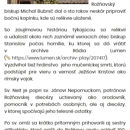
Rožňavský
biskup Michal Bubnič dal o sto rokov neskôr pripraviť
bočnú kaplnku, kde sú relikvie uložené.
So zaujímavou históriou týkajúcou sa relikvií
a udalostí okolo nich zoznámil veriacich otec biskup
Stanislav počas homílie, ku ktorej sa dá vrátiť
v archíve Rádia Lumen
(
https://www.lumen.sk/archiv-play/207417
).
Vyzdvihol tiež hrdinstvo jeho mučeníckej smrti, ktorú
podstúpil pre vieru a vernosť Ježišovi Kristovi ako
rímsky vojak.
Sv. Neit je popri sv. Jánovi Nepomuckom, patrónovi
Rožňavskej diecézy uctievaný ako orodovník,
pomocník v potrebách osobných, ale aj diecézy,
v ktorej spočívajú jeho telesné ostatky.
Po sv. omši sa krátko prítomným prihovorili aj sestry
alžbetínky, ktoré prišli do Rožňavy spolu osláviť 190.