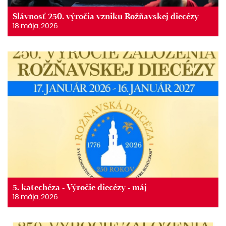
Slávnosť 250. výročia vzniku Rožňavskej diecézy
18 mája, 2026
5. katechéza - Výročie diecézy - máj
18 mája, 2026