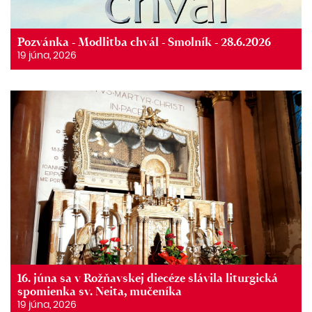
Pozvánka - Modlitba chvál - Smolník - 28.6.2026
19 júna, 2026
16. júna sa v Rožňavskej diecéze slávila liturgická
spomienka sv. Neita, mučeníka
19 júna, 2026