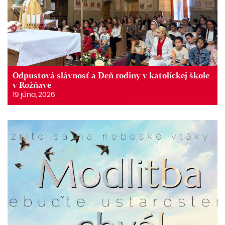
Odpustová slávnosť a Deň rodiny v katolíckej škole
v Rožňave
19 júna, 2026