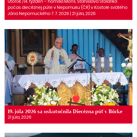
Utorok /14. týždeň – homília Mons. Stanislava Stolárika
počas diecéznej púte v Nepomuku (ČR) v Kostole svätého
Jána Nepomuckého 7. 7. 2026 | 21 júla, 2026
19. júla 2026 sa uskutočnila Diecézna púť v Bôrke
21 júla, 2026