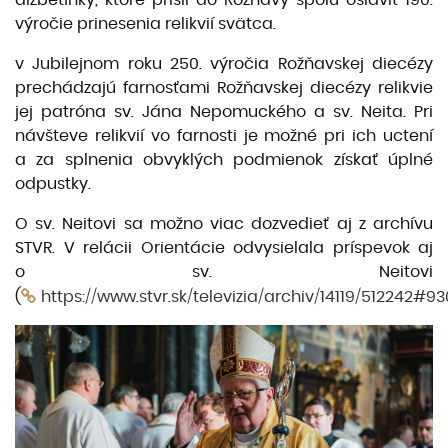
výročie prinesenia relikvií svätca.
v Jubilejnom roku 250. výročia Rožňavskej diecézy
prechádzajú farnosťami Rožňavskej diecézy relikvie
jej patróna sv. Jána Nepomuckého a sv. Neita. Pri
návšteve relikvií vo farnosti je možné pri ich uctení
a za splnenia obvyklých podmienok získať úplné
odpustky.
O sv. Neitovi sa možno viac dozvedieť aj z archívu
STVR. V relácii Orientácie odvysielala príspevok aj
o sv. Neitovi
(
https://www.stvr.sk/televizia/archiv/14119/512242#93