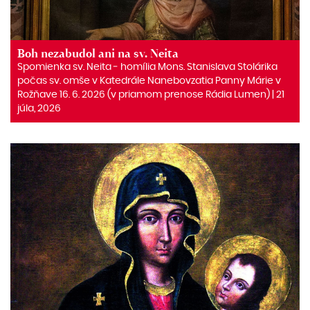
Boh nezabudol ani na sv. Neita
Spomienka sv. Neita ‒ homília Mons. Stanislava Stolárika
počas sv. omše v Katedrále Nanebovzatia Panny Márie v
Rožňave 16. 6. 2026 (v priamom prenose Rádia Lumen) | 21
júla, 2026