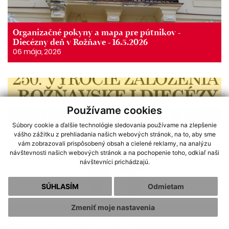
Organizačné pokyny a mapa pre pútnikov -
Diecézny deň v Rožňave - 16.5.2026
06 mája, 2026
Používame cookies
Súbory cookie a ďalšie technológie sledovania používame na zlepšenie
vášho zážitku z prehliadania našich webových stránok, na to, aby sme
vám zobrazovali prispôsobený obsah a cielené reklamy, na analýzu
návštevnosti našich webových stránok a na pochopenie toho, odkiaľ naši
návštevníci prichádzajú.
SÚHLASÍM
Odmietam
Zmeniť moje nastavenia
Pozvánka na Diecézny deň - oslavy 250. výročia
založenia diecézy - 16. máj 2026