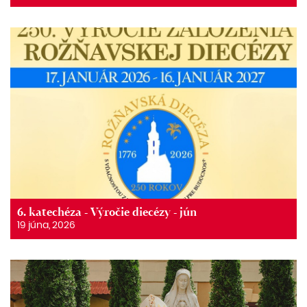
6. katechéza - Výročie diecézy - jún
19 júna, 2026