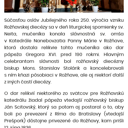
Súčasťou osláv Jubilejného roka 250. výročia vzniku
Rožňavskej diecézy sa v deň liturgickej spomienky sv.
Neita, mučeníka konala slávnostná sv. omša
v Katedrále Nanebovzatia Panny Márie v Rožňave,
ktorá dostala relikvie tohto mučeníka ako dar
pápeža Gregora XVI. pred 190 rokmi. Hlavným
celebrantom slávnosti bol rožňavský diecézny
biskup Mons. Stanislav Stolárik a koncelebrovali
s ním kňazi pôsobiaci v Rožňave, ale aj niektorí ďalší
z iných častí diecézy.
O dar relikvií niektorého zo svätcov pre Rožňavskú
katedrálu žiadal pápeža vtedajší rožňavský biskup
Ján Scitovský, ktorý sa potom aj postaral o to, aby
boli po prevezení z Ríma do Bratislavy (vtedajší
Prešpork) dôstojne privezené do Rožňavy, kam prišli
12. júna 1836.