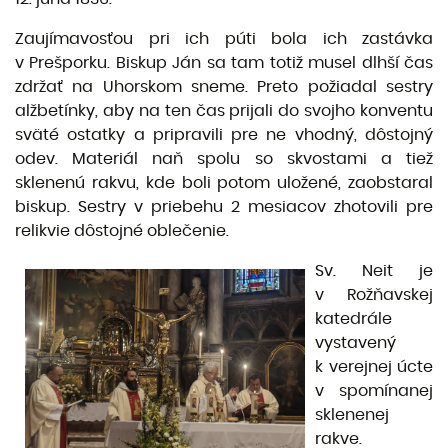
Zaujímavosťou pri ich púti bola ich zastávka
v Prešporku. Biskup Ján sa tam totiž musel dlhší čas
zdržať na Uhorskom sneme. Preto požiadal sestry
alžbetínky, aby na ten čas prijali do svojho konventu
sväté ostatky a pripravili pre ne vhodný, dôstojný
odev. Materiál naň spolu so skvostami a tiež
sklenenú rakvu, kde boli potom uložené, zaobstaral
biskup. Sestry v priebehu 2 mesiacov zhotovili pre
relikvie dôstojné oblečenie.
Sv. Neit je
v Rožňavskej
katedrále
vystavený
k verejnej úcte
v spomínanej
sklenenej
rakve.