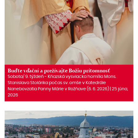
Buďte vďační a prežívajte Božiu prítomnosť
Sobota/ 9. týždeň ‒ Kňazská vysviacka homília Mons.
Stanislava Stolárika počas sv. omše v Katedrále
Nanebovzatia Panny Márie v Rožňave (6. 6. 2026) | 25 júna,
2026