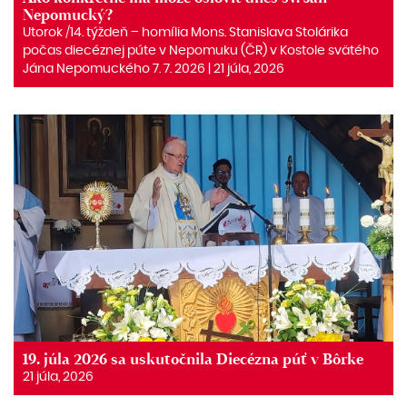
Nepomucký?
Utorok /14. týždeň – homília Mons. Stanislava Stolárika
počas diecéznej púte v Nepomuku (ČR) v Kostole svätého
Jána Nepomuckého 7. 7. 2026 | 21 júla, 2026
19. júla 2026 sa uskutočnila Diecézna púť v Bôrke
21 júla, 2026