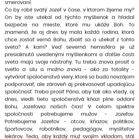
smerovaní.
Čo by robil svätý Jozef v čase, v ktorom žijeme my?
On by iste utekal od týchto myšlienok a hľadal
bezpečie na mieste, ktoré mu ukáže Boh. To
znamená, že aj dnes by mala každá rodina, ktorá
chce zostať verná Bohu, zbaliť sa a utekať z tohto
sveta? A kam? Veď severná hemisféra je už
presiaknutá uvedenými myšlienkami a ďalšie časti
sveta majú svoje nástrahy. Tu treba znova prosiť o
svetlo a silu a možno znova - ako za totality -
vytvárať spoločenstvá viery, ktoré sa budú navzájom
podporovať, ale zároveň aj prekvasovať upadajúcu
spoločnosť. Treba prosiť Pána, aby tak ako vtedy, aj
dnes, viedli tieto spoločenstvá kňazi plne oddaní
Bohu, Jozefovia našich čias! V celom spektre
spoločnosti potrebujeme mužov - Jozefov.
Potrebujeme Jozefov - otcov, kňazov, politikov,
športovcov, robotníkov, pedagógov, mysliteľov
lekárov. Teda, aby každý muž svojím vkladom, stál