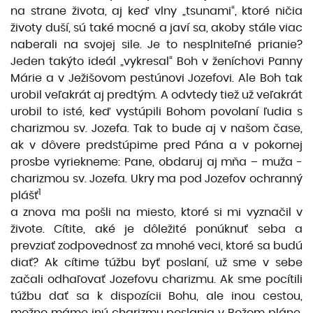
na strane života, aj keď vlny „tsunami“, ktoré ničia
životy duší, sú také mocné a javí sa, akoby stále viac
naberali na svojej sile. Je to nesplniteľné prianie?
Jeden takýto ideál „vykresal“ Boh v ženíchovi Panny
Márie a v Ježišovom pestúnovi Jozefovi. Ale Boh tak
urobil veľakrát aj predtým. A odvtedy tiež už veľakrát
urobil to isté, keď vystúpili Bohom povolaní ľudia s
charizmou sv. Jozefa. Tak to bude aj v našom čase,
ak v dôvere predstúpime pred Pána a v pokornej
prosbe vyriekneme: Pane, obdaruj aj mňa – muža -
charizmou sv. Jozefa. Ukry ma pod Jozefov ochranný
1
plášť
a znova ma pošli na miesto, ktoré si mi vyznačil v
živote. Cítite, aké je dôležité ponúknuť seba a
prevziať zodpovednosť za mnohé veci, ktoré sa budú
diať? Ak cítime túžbu byť poslaní, už sme v sebe
začali odhaľovať Jozefovu charizmu. Ak sme pocítili
túžbu dať sa k dispozícii Bohu, ale inou cestou,
možno máme inú charizmu poslania v Božom pláne.