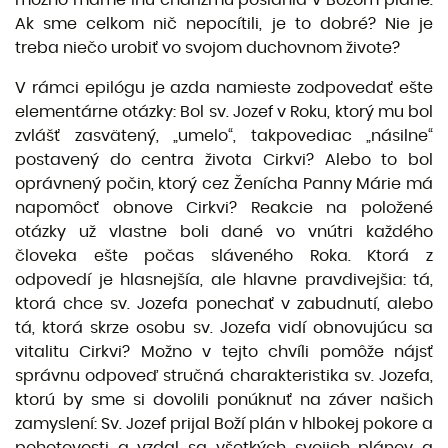
Ak sme celkom nič nepocítili, je to dobré? Nie je
treba niečo urobiť vo svojom duchovnom živote?
V rámci epilógu je azda namieste zodpovedať ešte
elementárne otázky: Bol sv. Jozef v Roku, ktorý mu bol
zvlášť zasvätený, „umelo“, takpovediac „násilne“
postavený do centra života Cirkvi? Alebo to bol
oprávnený počin, ktorý cez Ženícha Panny Márie má
napomôcť obnove Cirkvi? Reakcie na položené
otázky už vlastne boli dané vo vnútri každého
človeka ešte počas sláveného Roka. Ktorá z
odpovedí je hlasnejšía, ale hlavne pravdivejšia: tá,
ktorá chce sv. Jozefa ponechať v zabudnutí, alebo
tá, ktorá skrze osobu sv. Jozefa vidí obnovujúcu sa
vitalitu Cirkvi? Možno v tejto chvíli pomôže nájsť
správnu odpoveď stručná charakteristika sv. Jozefa,
ktorú by sme si dovolili ponúknuť na záver našich
zamyslení: Sv. Jozef prijal Boží plán v hlbokej pokore a
pohotovosti a vzdal sa všetkých svojich plánov a