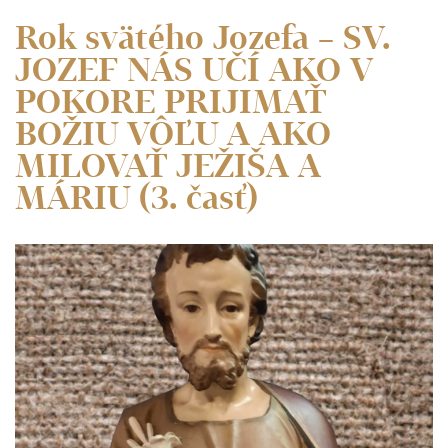
Rok svätého Jozefa – SV.
JOZEF NÁS UČÍ AKO V
POKORE PRIJIMAŤ
BOŽIU VÔĽU A AKO
MILOVAŤ JEŽIŠA A
MÁRIU (3. časť)