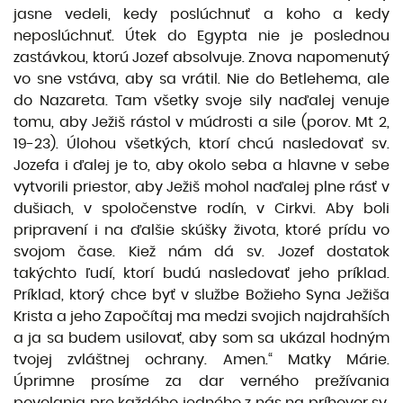
jasne vedeli, kedy poslúchnuť a koho a kedy
neposlúchnuť. Útek do Egypta nie je poslednou
zastávkou, ktorú Jozef absolvuje. Znova napomenutý
vo sne vstáva, aby sa vrátil. Nie do Betlehema, ale
do Nazareta. Tam všetky svoje sily naďalej venuje
tomu, aby Ježiš rástol v múdrosti a sile (porov. Mt 2,
19-23). Úlohou všetkých, ktorí chcú nasledovať sv.
Jozefa i ďalej je to, aby okolo seba a hlavne v sebe
vytvorili priestor, aby Ježiš mohol naďalej plne rásť v
dušiach, v spoločenstve rodín, v Cirkvi. Aby boli
pripravení i na ďalšie skúšky života, ktoré prídu vo
svojom čase. Kiež nám dá sv. Jozef dostatok
takýchto ľudí, ktorí budú nasledovať jeho príklad.
Príklad, ktorý chce byť v službe Božieho Syna Ježiša
Krista a jeho Započítaj ma medzi svojich najdrahších
a ja sa budem usilovať, aby som sa ukázal hodným
tvojej zvláštnej ochrany. Amen.“ Matky Márie.
Úprimne prosíme za dar verného prežívania
povolania pre každého jedného z nás na príhovor sv.