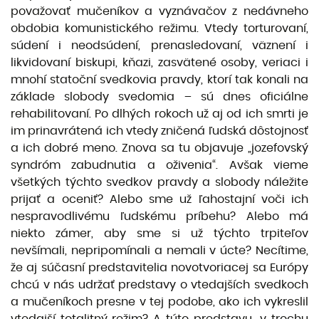
považovať mučeníkov a vyznávačov z nedávneho
obdobia komunistického režimu. Vtedy torturovaní,
súdení i neodsúdení, prenasledovaní, väznení i
likvidovaní biskupi, kňazi, zasvätené osoby, veriaci i
mnohí statoční svedkovia pravdy, ktorí tak konali na
základe slobody svedomia – sú dnes oficiálne
rehabilitovaní. Po dlhých rokoch už aj od ich smrti je
im prinavrátená ich vtedy zničená ľudská dôstojnosť
a ich dobré meno. Znova sa tu objavuje „jozefovský
syndróm zabudnutia a oživenia“. Avšak vieme
všetkých týchto svedkov pravdy a slobody náležite
prijať a oceniť? Alebo sme už ľahostajní voči ich
nespravodlivému ľudskému príbehu? Alebo má
niekto zámer, aby sme si už týchto trpiteľov
nevšímali, nepripomínali a nemali v úcte? Necítime,
že aj súčasní predstavitelia novotvoriacej sa Európy
chcú v nás udržať predstavy o vtedajších svedkoch
a mučeníkoch presne v tej podobe, ako ich vykreslil
vtedajší totalitný režim? A túto predstavu „v trochu