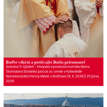
Buďte vďační a prežívajte Božiu prítomnosť
Sobota/ 9. týždeň ‒ Kňazská vysviacka homília Mons.
Stanislava Stolárika počas sv. omše v Katedrále
Nanebovzatia Panny Márie v Rožňave (6. 6. 2026) | 25 júna,
2026