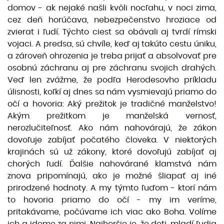
domov - ak nejaké našli kvôli nocľahu, v noci zima,
cez deň horúčava, nebezpečenstvo hroziace od
zvierat i ľudí. Týchto ciest sa obávali aj tvrdí rímski
vojaci. A predsa, sú chvíle, keď aj takúto cestu úniku,
a zároveň ohrozenia je treba prijať a absolvovať pre
osobnú záchranu aj pre záchranu svojich drahých.
Veď len zvážme, že podľa Herodesovho príkladu
úlisnosti, koľkí aj dnes sa nám vysmievajú priamo do
očí a hovoria: Aký prežitok je tradičné manželstvo!
Akým prežitkom je manželská vernosť,
nerozlučiteľnosť. Ako nám nahovárajú, že zákon
dovoľuje zabíjať počatého človeka. V niektorých
krajinách sú už zákony, ktoré dovoľujú zabíjať aj
chorých ľudí. Ďalšie nahovárané klamstvá nám
znova pripomínajú, ako je možné šliapať aj iné
prirodzené hodnoty. A my týmto ľuďom - ktorí nám
to hovoria priamo do očí - my im veríme,
pritakávame, počúvame ich viac ako Boha. Volíme
ich a ideme za nimi. Najhoršie je, že deti, mladí ľudia