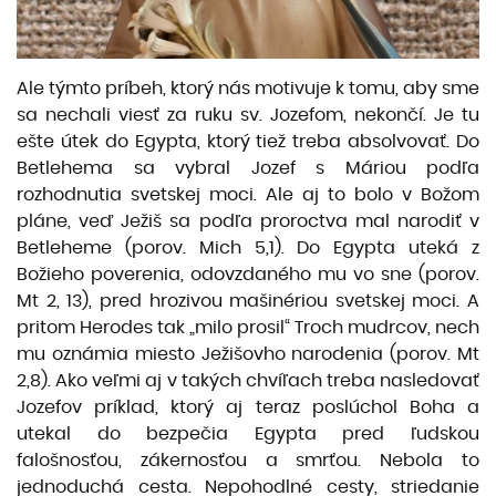
Ale týmto príbeh, ktorý nás motivuje k tomu, aby sme
sa nechali viesť za ruku sv. Jozefom, nekončí. Je tu
ešte útek do Egypta, ktorý tiež treba absolvovať. Do
Betlehema sa vybral Jozef s Máriou podľa
rozhodnutia svetskej moci. Ale aj to bolo v Božom
pláne, veď Ježiš sa podľa proroctva mal narodiť v
Betleheme (porov. Mich 5,1). Do Egypta uteká z
Božieho poverenia, odovzdaného mu vo sne (porov.
Mt 2, 13), pred hrozivou mašinériou svetskej moci. A
pritom Herodes tak „milo prosil“ Troch mudrcov, nech
mu oznámia miesto Ježišovho narodenia (porov. Mt
2,8). Ako veľmi aj v takých chvíľach treba nasledovať
Jozefov príklad, ktorý aj teraz poslúchol Boha a
utekal do bezpečia Egypta pred ľudskou
falošnosťou, zákernosťou a smrťou. Nebola to
jednoduchá cesta. Nepohodlné cesty, striedanie