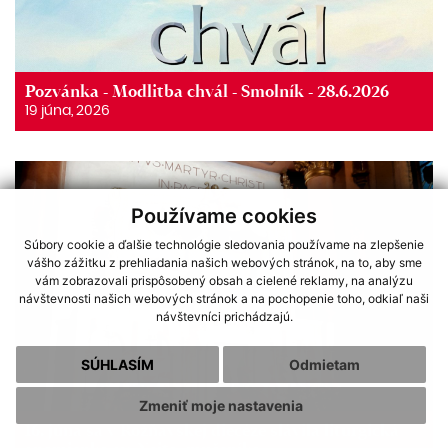
Pozvánka - Modlitba chvál - Smolník - 28.6.2026
19 júna, 2026
Používame cookies
Súbory cookie a ďalšie technológie sledovania používame na zlepšenie
vášho zážitku z prehliadania našich webových stránok, na to, aby sme
vám zobrazovali prispôsobený obsah a cielené reklamy, na analýzu
návštevnosti našich webových stránok a na pochopenie toho, odkiaľ naši
návštevníci prichádzajú.
SÚHLASÍM
Odmietam
Zmeniť moje nastavenia
16. júna sa v Rožňavskej diecéze slávila liturgická