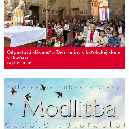
Odpustová slávnosť a Deň rodiny v katolíckej škole
v Rožňave
19 júna, 2026