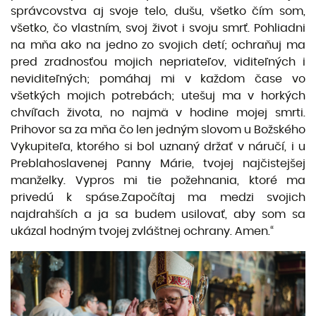
správcovstva aj svoje telo, dušu, všetko čím som,
všetko, čo vlastním, svoj život i svoju smrť. Pohliadni
na mňa ako na jedno zo svojich detí; ochraňuj ma
pred zradnosťou mojich nepriateľov, viditeľných i
neviditeľných; pomáhaj mi v každom čase vo
všetkých mojich potrebách; utešuj ma v horkých
chvíľach života, no najmä v hodine mojej smrti.
Prihovor sa za mňa čo len jedným slovom u Božského
Vykupiteľa, ktorého si bol uznaný držať v náručí, i u
Preblahoslavenej Panny Márie, tvojej najčistejšej
manželky. Vypros mi tie požehnania, ktoré ma
privedú k spáse.Započítaj ma medzi svojich
najdrahších a ja sa budem usilovať, aby som sa
ukázal hodným tvojej zvláštnej ochrany. Amen.“