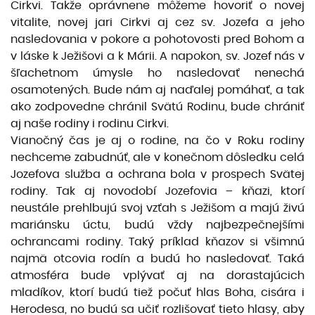
Cirkvi. Takže oprávnene môžeme hovoriť o novej
vitalite, novej jari Cirkvi aj cez sv. Jozefa a jeho
nasledovania v pokore a pohotovosti pred Bohom a
v láske k Ježišovi a k Márii. A napokon, sv. Jozef nás v
šľachetnom úmysle ho nasledovať nenechá
osamotených. Bude nám aj naďalej pomáhať, a tak
ako zodpovedne chránil Svätú Rodinu, bude chrániť
aj naše rodiny i rodinu Cirkvi.
Vianočný čas je aj o rodine, na čo v Roku rodiny
nechceme zabudnúť, ale v konečnom dôsledku celá
Jozefova služba a ochrana bola v prospech Svätej
rodiny. Tak aj novodobí Jozefovia – kňazi, ktorí
neustále prehlbujú svoj vzťah s Ježišom a majú živú
mariánsku úctu, budú vždy najbezpečnejšími
ochrancami rodiny. Taký príklad kňazov si všimnú
najmä otcovia rodín a budú ho nasledovať. Taká
atmosféra bude vplývať aj na dorastajúcich
mladíkov, ktorí budú tiež počuť hlas Boha, cisára i
Herodesa, no budú sa učiť rozlišovať tieto hlasy, aby