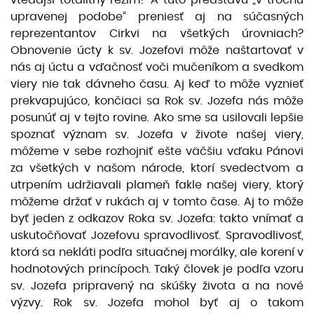
upravenej podobe“ preniesť aj na súčasných
reprezentantov Cirkvi na všetkých úrovniach?
Obnovenie úcty k sv. Jozefovi môže naštartovať v
nás aj úctu a vďačnosť voči mučeníkom a svedkom
viery nie tak dávneho času. Aj keď to môže vyznieť
prekvapujúco, končiaci sa Rok sv. Jozefa nás môže
posunúť aj v tejto rovine. Ako sme sa usilovali lepšie
spoznať význam sv. Jozefa v živote našej viery,
môžeme v sebe rozhojniť ešte väčšiu vďaku Pánovi
za všetkých v našom národe, ktorí svedectvom a
utrpením udržiavali plameň fakle našej viery, ktorý
môžeme držať v rukách aj v tomto čase. Aj to môže
byť jeden z odkazov Roka sv. Jozefa: takto vnímať a
uskutočňovať Jozefovu spravodlivosť. Spravodlivosť,
ktorá sa nekláti podľa situačnej morálky, ale korení v
hodnotových princípoch. Taký človek je podľa vzoru
sv. Jozefa pripravený na skúšky života a na nové
výzvy. Rok sv. Jozefa mohol byť aj o takom