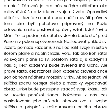
ambícií. Zároveň je pre nás veľkým učiteľom ako
milovať Ježiša a Máriu vo svojom živote. Opravdivý
ctiteľ sv. Jozefa sa preto bude učiť a cvičiť práve v
tom: ako byť pohotovo pripravený na Božie
oslovenia a ako pestovať správny vzťah k Ježišovi a
Márii. To sa podarí, ak ctiteľ sv. Jozefa bude stáť pred
Pánom v pokornej otvorenosti. Nasledovať príklad sv.
Jozefa pomôže každému z nás odhaliť svoje miesto v
Božom pláne a naplniť Božiu vôľu. Tak ako Boh rátal
vo svojom pláne so sv. Jozefom, ráta aj s každým z
nás, aj keď každému bude zverená iná úloha. Ale
práve takto, cez rôznosť úloh každého človeka chce
Boh obnoviť nádheru mozaiky Cirkvi. Ak sa jednotlivé
sklíčka začnú rozbíjať alebo z mozaiky vypadávať,
obraz Cirkvi bude postupne strácať svoju krásu. Rok
sv. Jozefa ponúkol šancu každému z nás cez
nasledovanie jeho príkladu, obnoviť kvalitu svojho
sklíčka a prispieť k reštaurovaniu celého obrazu