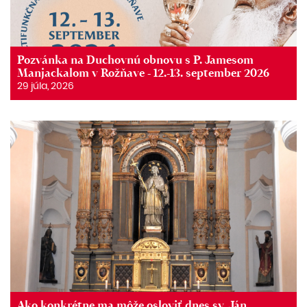
Pozvánka na Duchovnú obnovu s P. Jamesom
Manjackalom v Rožňave - 12.-13. september 2026
29 júla, 2026
Ako konkrétne ma môže osloviť dnes sv. Ján