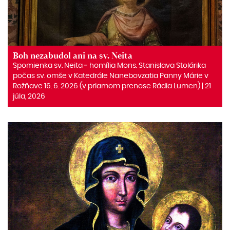
Boh nezabudol ani na sv. Neita
Spomienka sv. Neita ‒ homília Mons. Stanislava Stolárika
počas sv. omše v Katedrále Nanebovzatia Panny Márie v
Rožňave 16. 6. 2026 (v priamom prenose Rádia Lumen) | 21
júla, 2026