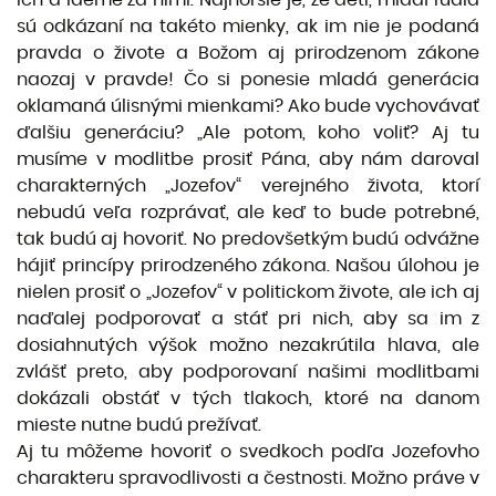
sú odkázaní na takéto mienky, ak im nie je podaná
pravda o živote a Božom aj prirodzenom zákone
naozaj v pravde! Čo si ponesie mladá generácia
oklamaná úlisnými mienkami? Ako bude vychovávať
ďalšiu generáciu? „Ale potom, koho voliť? Aj tu
musíme v modlitbe prosiť Pána, aby nám daroval
charakterných „Jozefov“ verejného života, ktorí
nebudú veľa rozprávať, ale keď to bude potrebné,
tak budú aj hovoriť. No predovšetkým budú odvážne
hájiť princípy prirodzeného zákona. Našou úlohou je
nielen prosiť o „Jozefov“ v politickom živote, ale ich aj
naďalej podporovať a stáť pri nich, aby sa im z
dosiahnutých výšok možno nezakrútila hlava, ale
zvlášť preto, aby podporovaní našimi modlitbami
dokázali obstáť v tých tlakoch, ktoré na danom
mieste nutne budú prežívať.
Aj tu môžeme hovoriť o svedkoch podľa Jozefovho
charakteru spravodlivosti a čestnosti. Možno práve v