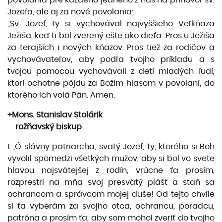
Jozefa, ale aj za nové povolania:
„Sv. Jozef, ty si vychovával najvyššieho Veľkňaza
Ježiša, keď ti bol zverený ešte ako dieťa. Pros u Ježiša
za terajších i nových kňazov. Pros tiež za rodičov a
vychovávateľov, aby podľa tvojho príkladu a s
tvojou pomocou vychovávali z detí mladých ľudí,
ktorí ochotne pôjdu za Božím hlasom v povolaní, do
ktorého ich volá Pán. Amen.
+Mons. Stanislav Stolárik
rožňavský biskup
1 „Ó slávny patriarcha, svätý Jozef, ty, ktorého si Boh
vyvolil spomedzi všetkých mužov, aby si bol vo svete
hlavou najsvätejšej z rodín, vrúcne ťa prosím,
rozprestri na mňa svoj presvätý plášť a staň sa
ochrancom a správcom mojej duše! Od tejto chvíle
si ťa vyberám za svojho otca, ochrancu, poradcu,
patróna a prosím ťa, aby som mohol zveriť do tvojho