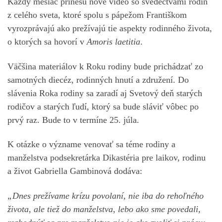
Každý mesiac prinesú nové video so svedectvami rodín
z celého sveta, ktoré spolu s pápežom Františkom
vyrozprávajú ako prežívajú tie aspekty rodinného života,
o ktorých sa hovorí v
Amoris laetitia
.
Väčšina materiálov k Roku rodiny bude prichádzať zo
samotných diecéz, rodinných hnutí a združení. Do
slávenia Roka rodiny sa zaradí aj Svetový deň starých
rodičov a starých ľudí, ktorý sa bude sláviť vôbec po
prvý raz. Bude to v termíne 25. júla.
K otázke o význame venovať sa téme rodiny a
manželstva podsekretárka Dikastéria pre laikov, rodinu
a život Gabriella Gambinová dodáva:
„Dnes prežívame krízu povolaní, nie iba do rehoľného
života, ale tiež do manželstva, lebo ako sme povedali,