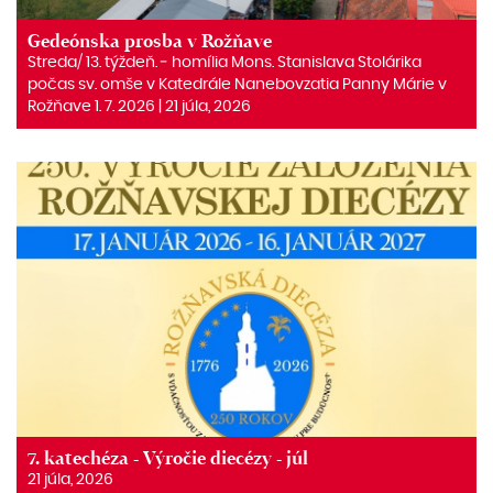
Gedeónska prosba v Rožňave
Streda/ 13. týždeň. ‒ homília Mons. Stanislava Stolárika
počas sv. omše v Katedrále Nanebovzatia Panny Márie v
Rožňave 1. 7. 2026 | 21 júla, 2026
7. katechéza - Výročie diecézy - júl
21 júla, 2026