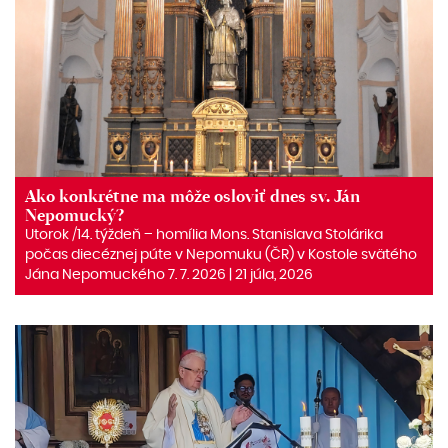
Ako konkrétne ma môže osloviť dnes sv. Ján
Nepomucký?
Utorok /14. týždeň – homília Mons. Stanislava Stolárika
počas diecéznej púte v Nepomuku (ČR) v Kostole svätého
Jána Nepomuckého 7. 7. 2026 | 21 júla, 2026