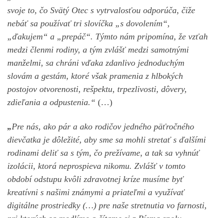
svoje to, čo Svätý Otec s vytrvalosťou odporúča, čiže
nebáť sa používať tri slovíčka „s dovolením“,
„ďakujem“ a „prepáč“. Týmto nám pripomína, že vzťah
medzi členmi rodiny, a tým zvlášť medzi samotnými
manželmi, sa chráni vďaka zdanlivo jednoduchým
slovám a gestám, ktoré však pramenia z hlbokých
postojov otvorenosti, rešpektu, trpezlivosti, dôvery,
zdieľania a odpustenia.“
(…)
„
Pre nás, ako pár a ako rodičov jedného päťročného
dievčatka je dôležité, aby sme sa mohli stretať s ďalšími
rodinami deliť sa s tým, čo prežívame, a tak sa vyhnúť
izolácii, ktorá neprospieva nikomu. Zvlášť v tomto
období odstupu kvôli zdravotnej kríze musíme byť
kreatívni s našimi známymi a priateľmi a využívať
digitálne prostriedky (…) pre naše stretnutia vo farnosti,