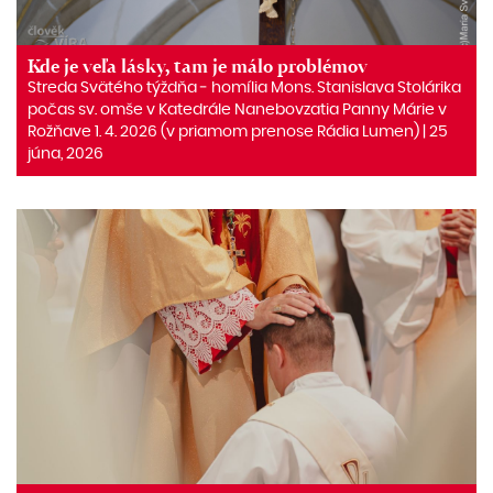
Kde je veľa lásky, tam je málo problémov
Streda Svätého týždňa ‒ homília Mons. Stanislava Stolárika
počas sv. omše v Katedrále Nanebovzatia Panny Márie v
Rožňave 1. 4. 2026 (v priamom prenose Rádia Lumen) | 25
júna, 2026