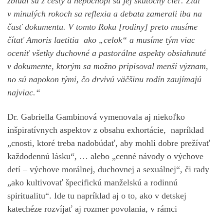
zblúdi sa z cesty a nepochopí sa jej skutočný cieľ. Žiaľ
v minulých rokoch sa reflexia a debata zamerali iba na
časť dokumentu. V tomto Roku [rodiny] preto musíme
čítať Amoris laetitia ako „celok“ a musíme tým viac
oceniť všetky duchovné a pastorálne aspekty obsiahnuté
v dokumente, ktorým sa možno pripisoval menší význam,
no sú napokon tými, čo drvivú väčšinu rodín zaujímajú
najviac.“
Dr. Gabriella Gambinová vymenovala aj niekoľko
inšpiratívnych aspektov z obsahu exhortácie, napríklad
„cnosti, ktoré treba nadobúdať, aby mohli dobre prežívať
každodennú lásku“, … alebo „cenné návody o výchove
detí – výchove morálnej, duchovnej a sexuálnej“, či rady
„ako kultivovať špecifickú manželskú a rodinnú
spiritualitu“. Ide tu napríklad aj o to, ako v detskej
katechéze rozvíjať aj rozmer povolania, v rámci