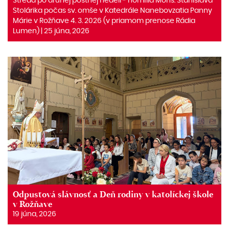
Streda po druhej pôstnej nedeli ‒ homília Mons. Stanislava
Stolárika počas sv. omše v Katedrále Nanebovzatia Panny
Márie v Rožňave 4. 3. 2026 (v priamom prenose Rádia
Lumen) | 25 júna, 2026
Odpustová slávnosť a Deň rodiny v katolíckej škole
v Rožňave
19 júna, 2026