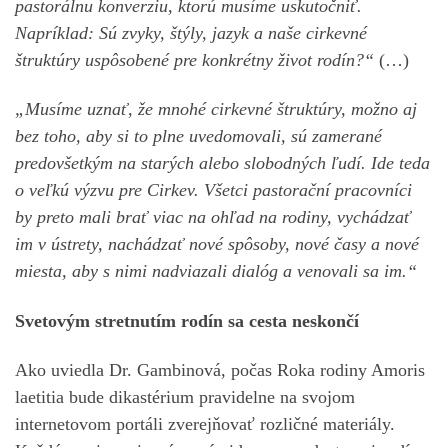
pastorálnu konverziu, ktorú musíme uskutočniť.
Napríklad: Sú zvyky, štýly, jazyk a naše cirkevné
štruktúry uspôsobené pre konkrétny život rodín?“
(…)
„Musíme uznať, že mnohé cirkevné štruktúry, možno aj
bez toho, aby si to plne uvedomovali, sú zamerané
predovšetkým na starých alebo slobodných ľudí. Ide teda
o veľkú výzvu pre Cirkev. Všetci pastorační pracovníci
by preto mali brať viac na ohľad na rodiny, vychádzať
im v ústrety, nachádzať nové spôsoby, nové časy a nové
miesta, aby s nimi nadviazali dialóg a venovali sa im.“
Svetovým stretnutím rodín sa cesta neskončí
Ako uviedla Dr. Gambinová, počas Roka rodiny Amoris
laetitia bude dikastérium pravidelne na svojom
internetovom portáli zverejňovať rozličné materiály.