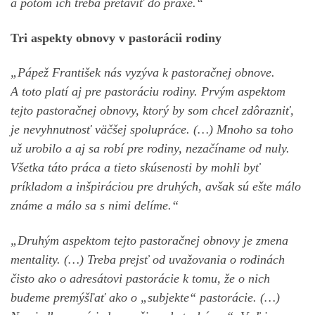
a potom ich treba pretaviť do praxe.“
Tri aspekty obnovy v pastorácii rodiny
„Pápež František nás vyzýva k pastoračnej obnove.
A toto platí aj pre pastoráciu rodiny. Prvým aspektom
tejto pastoračnej obnovy, ktorý by som chcel zdôrazniť,
je nevyhnutnosť väčšej spolupráce. (…) Mnoho sa toho
už urobilo a aj sa robí pre rodiny, nezačíname od nuly.
Všetka táto práca a tieto skúsenosti by mohli byť
príkladom a inšpiráciou pre druhých, avšak sú ešte málo
známe a málo sa s nimi delíme.“
„Druhým aspektom tejto pastoračnej obnovy je zmena
mentality. (…) Treba prejsť od uvažovania o rodinách
čisto ako o adresátovi pastorácie k tomu, že o nich
budeme premýšľať ako o „subjekte“ pastorácie. (…)