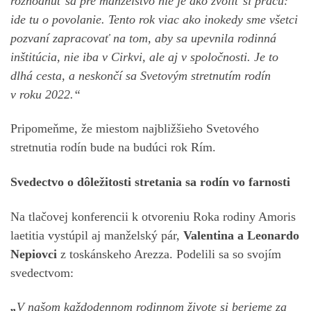
rozhodnúť sa pre manželstvo nie je ako zvoliť si prácu:
ide tu o povolanie. Tento rok viac ako inokedy sme všetci
pozvaní zapracovať na tom, aby sa upevnila rodinná
inštitúcia, nie iba v Cirkvi, ale aj v spoločnosti. Je to
dlhá cesta, a neskončí sa Svetovým stretnutím rodín
v roku 2022.“
Pripomeňme, že miestom najbližšieho Svetového
stretnutia rodín bude na budúci rok Rím.
Svedectvo o dôležitosti stretania sa rodín vo farnosti
Na tlačovej konferencii k otvoreniu Roka rodiny Amoris
laetitia vystúpil aj manželský pár,
Valentina a Leonardo
Nepiovci
z toskánskeho Arezza. Podelili sa so svojím
svedectvom:
„
V našom každodennom rodinnom živote si berieme za