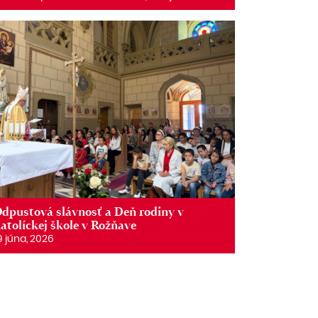
dpustová slávnosť a Deň rodiny v
atolíckej škole v Rožňave
9 júna, 2026