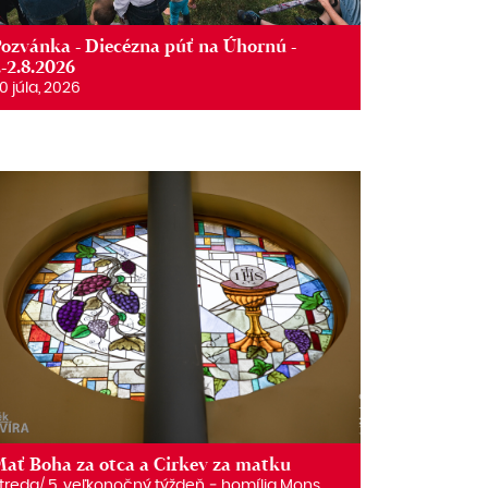
ozvánka - Diecézna púť na Úhornú -
.-2.8.2026
0 júla, 2026
ať Boha za otca a Cirkev za matku
treda/ 5. veľkonočný týždeň. ‒ homília Mons.