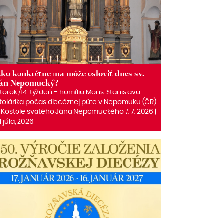
ko konkrétne ma môže osloviť dnes sv.
Ján Nepomucký?
torok /14. týždeň – homília Mons. Stanislava
tolárika počas diecéznej púte v Nepomuku (ČR)
 Kostole svätého Jána Nepomuckého 7. 7. 2026 |
1 júla, 2026