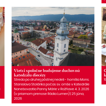
Všetci spoločne budujeme duchovnú
O
katedrálu diecézy
k
Streda po druhej pôstnej nedeli ‒ homília Mons.
1
Stanislava Stolárika počas sv. omše v Katedrále
e
Nanebovzatia Panny Márie v Rožňave 4. 3. 2026
(v priamom prenose Rádia Lumen) | 25 júna,
2026