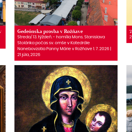
v
Gedeónska prosba v Rožňave
7
Streda/ 13. týždeň. ‒ homília Mons. Stanislava
2
Stolárika počas sv. omše v Katedrále
Nanebovzatia Panny Márie v Rožňave 1. 7. 2026 |
21 júla, 2026