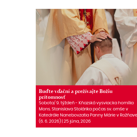
Buďte vďační a prežívajte Božiu
prítomnosť
Sobota/ 9. týždeň ‒ Kňazská vysviacka homília
Mons. Stanislava Stolárika počas sv. omše v
Katedrále Nanebovzatia Panny Márie v Rožňav
(6. 6. 2026) | 25 júna, 2026