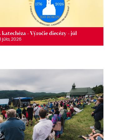
. katechéza - Výročie diecézy - júl
1 júla, 2026