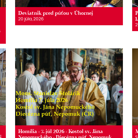
Deviatnik pred púťou v Úhornej
P
1
20 júla, 2026
2
6
6
Homília - 7. júl 2026 - Kostol sv. Jána
M
j
Nepomuckého - Diecézna púť, Nepomuk
S