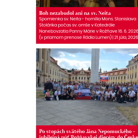
Boh nezabudol ani na sv. Neita
Spomienka sv. Neita ‒ homília Mons. Stanislava
Stolárika počas sv. omše v Katedrále
Nanebovzatia Panny Márie v Rožňave 16. 6. 202
(v priamom prenose Rádia Lumen) | 21 júla, 202
Po stopách svätého Jána Nepomuckého –
jubilejná púť Rožňavskej diecézy do Česke