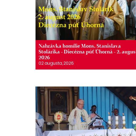
Nahrávka homílie Mons. Stanislava
Stolárika - Diecézna púť Úhorná - 2. augus
2026
02 augusta, 2026