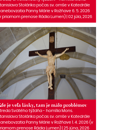
tanislava Stolárika počas sv. omše v Katedrále
anebovzatia Panny Márie v Rožňave 6. 5. 2026
v priamom prenose Rádia Lumen) | 02 júla, 2026
de je veľa lásky, tam je málo problémov
treda Svätého týždňa ‒ homília Mons.
tanislava Stolárika počas sv. omše v Katedrále
anebovzatia Panny Márie v Rožňave 1. 4. 2026 (v
riamom prenose Rádia Lumen) | 25 júna, 2026