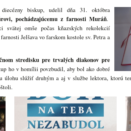
 diecézny biskup, udelil dňa 31. októbra
úrovi, pochádzajúcemu z farnosti Muráň
.
i svätej omše počas kňazských rekolekcií
rnosti Jelšava vo farskom kostole sv. Petra a
nom stredisku pre trvalých diakonov pre
kup ho v homílii povzbudil, aby bol ako dobré
 úlohu slúžiť druhým a aj v službe lektora, ktorú ter
štoli.