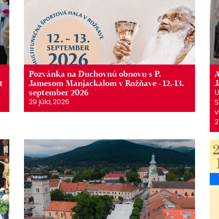
Pozvánka na Duchovnú obnovu s P.
A
t
Jamesom Manjackalom v Rožňave - 12.-13.
september 2026
U
29 júla, 2026
S
v
2