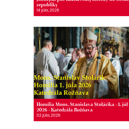
republiky
14 júla, 2026
Homília Mons. Stanislava Stolárika - 1. júl
2026 - Katedrála Rožňava
02 júla, 2026