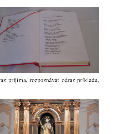
az prijíma, rozpoznávať odraz príkladu,