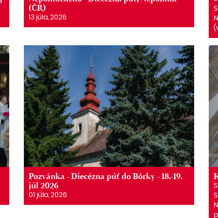
(ČR)
S
13 júla, 2026
N
(
Pozvánka - Diecézna púť do Bôrky - 18.-19.
K
júl 2026
S
01 júla, 2026
S
N
p