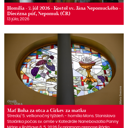
Homília - 7. júl 2026 - Kostol sv. Jána Nepomuckého -
Diecézna púť, Nepomuk (ČR)
13 júla, 2026
Mať Boha za otca a Cirkev za matku
Streda/ 5. veľkonočný týždeň. ‒ homília Mons. Stanislava
Stolárika počas sv. omše v Katedrále Nanebovzatia Panny
Márie v Rožňave 6. 5. 2026 (v priamom prenose Rádia