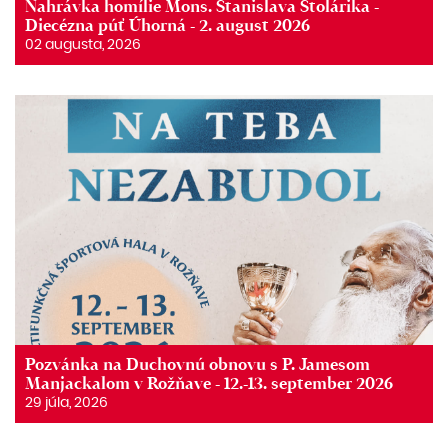
Nahrávka homílie Mons. Stanislava Stolárika -
Diecézna púť Úhorná - 2. august 2026
02 augusta, 2026
Pozvánka na Duchovnú obnovu s P. Jamesom
Manjackalom v Rožňave - 12.-13. september 2026
29 júla, 2026