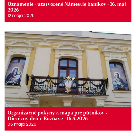
Oznámenie - uzatvorené Námestie baníkov - 16. máj
2026
12 mája, 2026
Organizačné pokyny a mapa pre pútnikov -
Diecézny deň v Rožňave - 16.5.2026
06 mája, 2026