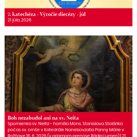
7. katechéza - Výročie diecézy - júl
21 júla, 2026
Boh nezabudol ani na sv. Neita
Spomienka sv. Neita ‒ homília Mons. Stanislava Stolárika
počas sv. omše v Katedrále Nanebovzatia Panny Márie v
Rožňave 16. 6. 2026 (v priamom prenose Rádia Lumen) | 21