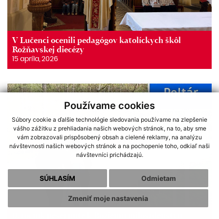
V Lučenci ocenili pedagógov katolíckych škôl
Rožňavskej diecézy
15 apríla, 2026
Používame cookies
Súbory cookie a ďalšie technológie sledovania používame na zlepšenie
vášho zážitku z prehliadania našich webových stránok, na to, aby sme
vám zobrazovali prispôsobený obsah a cielené reklamy, na analýzu
návštevnosti našich webových stránok a na pochopenie toho, odkiaľ naši
návštevníci prichádzajú.
SÚHLASÍM
Odmietam
Zmeniť moje nastavenia
0. ročník pešej púte k Božiemu milosrdenstvu -