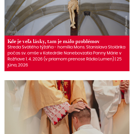
Kde je veľa lásky, tam je málo problémov
Streda Svätého týždňa ‒ homília Mons. Stanislava Stolárika
počas sv. omše v Katedrále Nanebovzatia Panny Márie v
Rožňave 1. 4. 2026 (v priamom prenose Rádia Lumen) | 25
júna, 2026