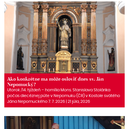
Ako konkrétne ma môže osloviť dnes sv. Ján
Nepomucký?
Utorok /14. týždeň – homília Mons. Stanislava Stolárika
počas diecéznej púte v Nepomuku (ČR) v Kostole svätého
Jána Nepomuckého 7. 7. 2026 | 21 júla, 2026