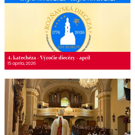
4. katechéza - Výročie diecézy - apríl
15 apríla, 2026