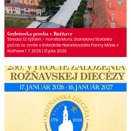
Gedeónska prosba v Rožňave
Streda/ 13. týždeň. ‒ homília Mons. Stanislava Stolárika
počas sv. omše v Katedrále Nanebovzatia Panny Márie v
Rožňave 1. 7. 2026 | 21 júla, 2026