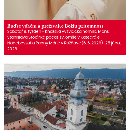
Buďte vďační a prežívajte Božiu prítomnosť
Sobota/ 9. týždeň ‒ Kňazská vysviacka homília Mons.
Stanislava Stolárika počas sv. omše v Katedrále
Nanebovzatia Panny Márie v Rožňave (6. 6. 2026) | 25 júna,
2026