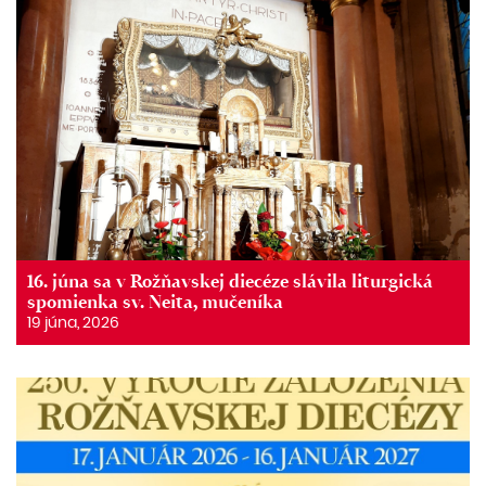
16. júna sa v Rožňavskej diecéze slávila liturgická
spomienka sv. Neita, mučeníka
19 júna, 2026