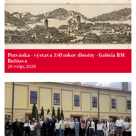
Pozvánka - výstava 250 rokov diecézy - Galéria BM
Rožňava
26 mája, 2026