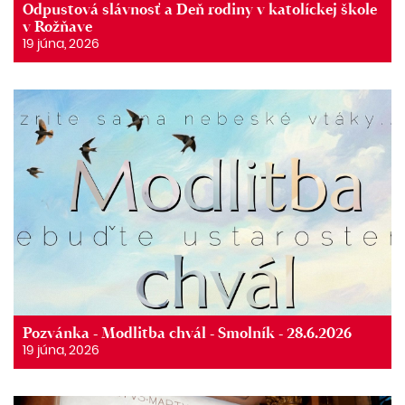
Odpustová slávnosť a Deň rodiny v katolíckej škole
v Rožňave
19 júna, 2026
Pozvánka - Modlitba chvál - Smolník - 28.6.2026
19 júna, 2026