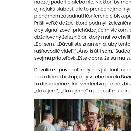
naozaj podarilo alebo nie. Niektorí by moh
aj nejakú slabosť, ale to prenechajme iný
plenárnom zasadnutí Konferencie biskupov
Prišli veľké dažde, ktoré podmyli železničn
aby signalizoval prichádzajúcim vlakom, aby
obžalovaný železničiar, ktorý mal vo chvíl
„Bol som.“ „Dávali ste znamenia, aby tento 
rušňovodič videl?“ „Áno, krútil som.“ Sudc
svojmu priateľovi: „Ešte dobre, že sa ma su
Dovolím si povedať, milý náš jubilant, nec
– ako kňaz i biskup, aby v tebe horelo Boži
to dostatočne silné svedectvo pre nás bisk
„ďakujem“, „ďakujeme“ a popriať mu zdrav