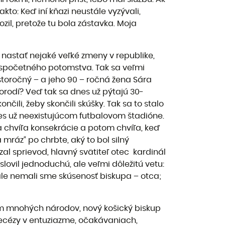
akto: Keď iní kňazi neustále vyzývali,
ozil, pretože tu bola zástavka. Moja
i nastať nejaké veľké zmeny v republike,
espočetného potomstva. Tak sa veľmi
toročný – a jeho 90 – ročná žena Sára
orodí? Veď tak sa dnes už pýtajú 30-
nčili, žeby skončili skúšky. Tak sa to stalo
nes už neexistujúcom futbalovom štadióne.
la chvíľa konsekrácie a potom chvíľa, keď
mráz“ po chrbte, aký to bol silný
 sprievod, hlavný svätiteľ otec kardinál
lovil jednoduchú, ale veľmi dôležitú vetu:
 ale nemali sme skúsenosť biskupa – otca;
om mnohých národov, nový košický biskup
diecézy v entuziazme, očakávaniach,