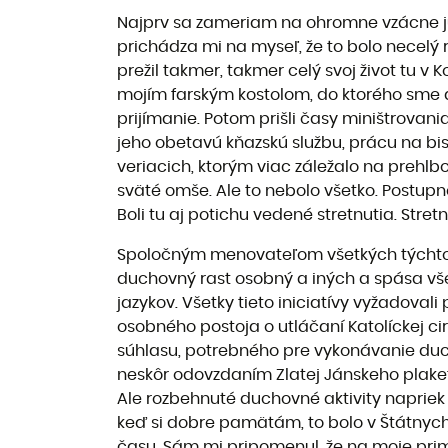
Najprv sa zameriam na ohromne vzácne ju
prichádza mi na myseľ, že to bolo necelý
prežil takmer, takmer celý svoj život tu 
mojím farským kostolom, do ktorého sme ak
prijímanie. Potom prišli časy miništrovan
jeho obetavú kňazskú službu, prácu na bis
veriacich, ktorým viac záležalo na prehlb
sväté omše. Ale to nebolo všetko. Postupne
Boli tu aj potichu vedené stretnutia. Str
Spoločným menovateľom všetkých týchto ini
duchovný rast osobný a iných a spása všet
jazykov. Všetky tieto iniciatívy vyžadoval
osobného postoja o utláčaní Katolíckej c
súhlasu, potrebného pre vykonávanie duch
neskôr odovzdaním Zlatej Jánskeho plaket
Ale rozbehnuté duchovné aktivity napriek 
keď si dobre pamätám, to bolo v Štátnych
času. Sám mi pripomenul, že na moje primíc