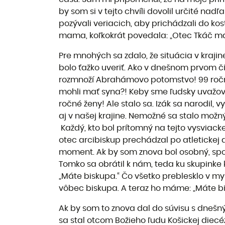
by som si v tejto chvíli dovolil určité nadľ
pozývali veriacich, aby prichádzali do kost
mama, koľkokrát povedala: „Otec Tkáč ma pri
Pre mnohých sa zdalo, že situácia v krajin
bolo ťažko uveriť. Ako v dnešnom prvom č
rozmnoží Abrahámovo potomstvo! 99 ročný
mohli mať syna?! Keby sme ľudsky uvažova
ročné ženy! Ale stalo sa. Izák sa narodil, v
aj v našej krajine. Nemožné sa stalo možn
Každý, kto bol prítomný na tejto vysviack
otec arcibiskup prechádzal po atletickej 
moment. Ak by som znova bol osobný, spo
Tomko sa obrátil k nám, teda ku skupinke 
„Máte biskupa.“ Čo všetko preblesklo v mys
vôbec biskupa. A teraz ho máme: „Máte b
Ak by som to znova dal do súvisu s dneš
sa stal otcom Božieho ľudu Košickej diecé