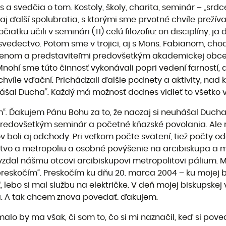
a svedčia o tom. Kostoly, školy, charita, seminár – „srd
 aj ďalší spolubratia, s ktorými sme prvotné chvíle prežíva
u učili v seminári (TI) celú filozofiu: on disciplíny, ja de
vedectvo. Potom sme v trojici, aj s Mons. Fabianom, chod
om a predstaviteľmi predovšetkým akademickej obce ohľ
. Mnohí sme túto činnosť vykonávali popri vedení farností
hvíle vďační. Prichádzali ďalšie podnety a aktivity, nad k
uhášal Ducha“. Každý má možnosť dodnes vidieť to všetko
“. Ďakujem Pánu Bohu za to, že naozaj si neuhášal Ducha,
redovšetkým seminár a početné kňazské povolania. Ale r
 boli aj odchody. Pri veľkom počte svätení, tiež počty od
tvo a metropoliu a osobné povýšenie na arcibiskupa a me
dovzdal nášmu otcovi arcibiskupovi metropolitovi pálium. 
ch „preskočím“. Preskočím ku dňu 20. marca 2004 – ku moje
 lebo si mal službu na električke. V deň mojej biskupskej 
ľa. A tak chcem znova povedať: ďakujem.
alo by ma však, či som to, čo si mi naznačil, keď si poved