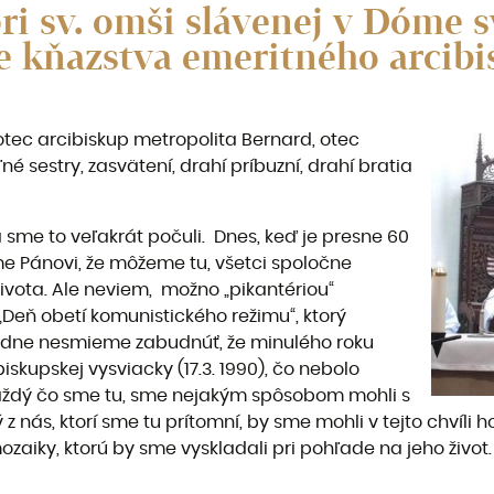
pri sv. omši slávenej v Dóme s
ie kňazstva emeritného arcib
 otec arcibiskup metropolita Bernard, otec
é sestry, zasvätení, drahí príbuzní, drahí bratia
ta sme to veľakrát počuli. Dnes, keď je presne 60
me Pánovi, že môžeme tu, všetci spoločne
ivota. Ale neviem, možno „pikantériou“
„Deň obetí komunistického režimu“, ktorý
zhodne nesmieme zabudnúť, že minulého roku
biskupskej vysviacky (17.3. 1990), čo nebolo
Každý čo sme tu, sme nejakým spôsobom mohli s
ý z nás, ktorí sme tu prítomní, by sme mohli v tejto chvíli 
 mozaiky, ktorú by sme vyskladali pri pohľade na jeho život.