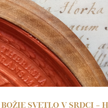
BOŽIE SVETLO V SRDCI – H