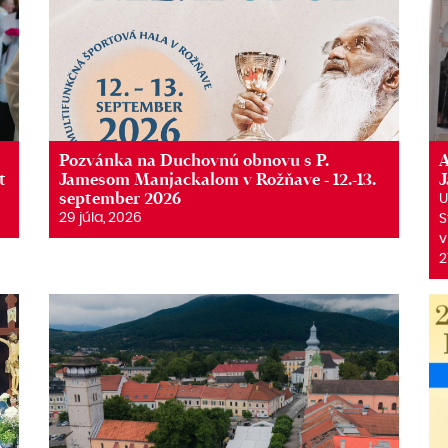
Pozvánka na Duchovnú obnovu s P.
A
t
Jamesom Manjackalom v Rožňave - 12.-13.
september 2026
U
29 júla, 2026
S
v
2