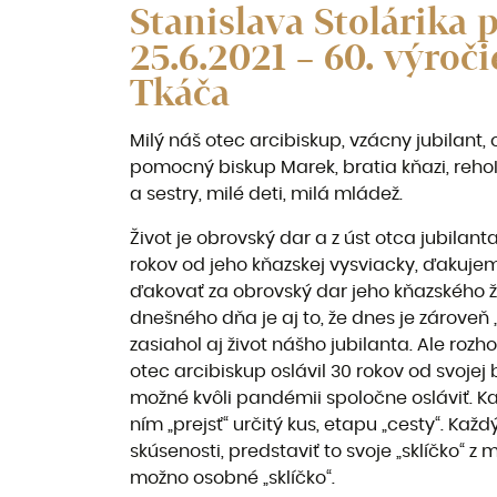
Stanislava Stolárika 
25.6.2021 – 60. výroč
Tkáča
Milý náš otec arcibiskup, vzácny jubilant,
pomocný biskup Marek, bratia kňazi, rehoľn
a sestry, milé deti, milá mládež.
Život je obrovský dar a z úst otca jubilan
rokov od jeho kňazskej vysviacky, ďakuje
ďakovať za obrovský dar jeho kňazského ž
dnešného dňa je aj to, že dnes je zároveň 
zasiahol aj život nášho jubilanta. Ale ro
otec arcibiskup oslávil 30 rokov od svojej 
možné kvôli pandémii spoločne osláviť. 
ním „prejsť“ určitý kus, etapu „cesty“. Každ
skúsenosti, predstaviť to svoje „sklíčko“ z
možno osobné „sklíčko“.