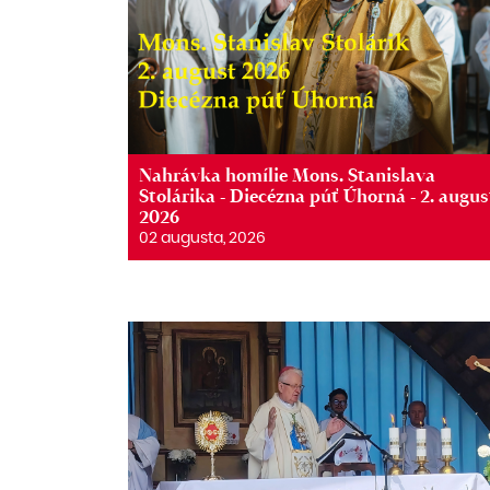
Nahrávka homílie Mons. Stanislava
Stolárika - Diecézna púť Úhorná - 2. augus
2026
02 augusta, 2026