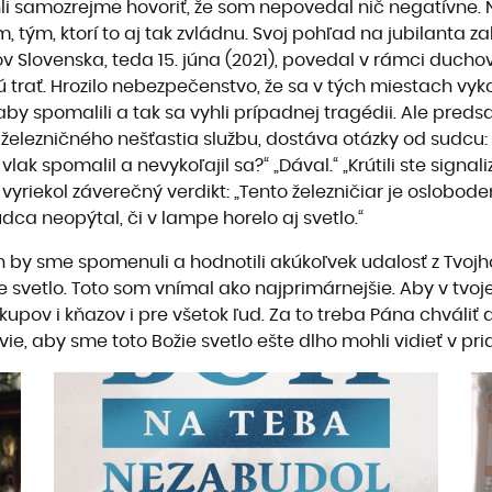
li samozrejme hovoriť, že som nepovedal nič negatívne. No
m, tým, ktorí to aj tak zvládnu. Svoj pohľad na jubilanta
 Slovenska, teda 15. júna (2021), povedal v rámci duch
ú trať. Hrozilo nebezpečenstvo, že sa v tých miestach vykoľ
 spomalili a tak sa vyhli prípadnej tragédii. Ale predsa j
i železničného nešťastia službu, dostáva otázky od sudcu: 
vlak spomalil a nevykoľajil sa?“ „Dával.“ „Krútili ste sign
a vyriekol záverečný verdikt: „Tento železničiar je oslobo
dca neopýtal, či v lampe horelo aj svetlo.“
h by sme spomenuli a hodnotili akúkoľvek udalosť z Tvojho ž
e svetlo. Toto som vnímal ako najprimárnejšie. Aby v tvojej
upov i kňazov i pre všetok ľud. Za to treba Pána chváliť a
ie, aby sme toto Božie svetlo ešte dlho mohli vidieť v 