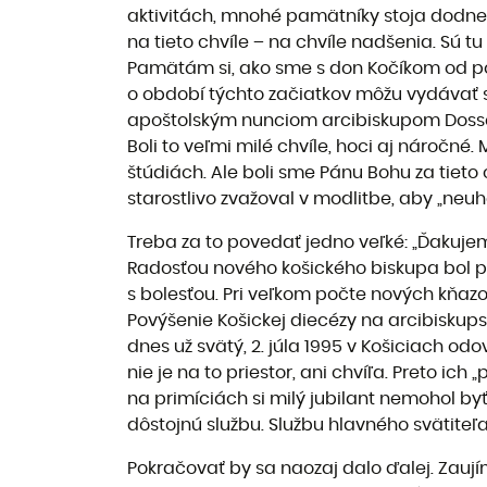
aktivitách, mnohé pamätníky stoja dodnes 
na tieto chvíle – na chvíle nadšenia. Sú tu
Pamätám si, ako sme s don Kočíkom od počiatk
o období týchto začiatkov môžu vydávať s
apoštolským nunciom arcibiskupom Dossen
Boli to veľmi milé chvíle, hoci aj náročné
štúdiách. Ale boli sme Pánu Bohu za tieto c
starostlivo zvažoval v modlitbe, aby „ne
Treba za to povedať jedno veľké: „Ďakujem
Radosťou nového košického biskupa bol p
s bolesťou. Pri veľkom počte nových kňazov
Povýšenie Košickej diecézy na arcibiskups
dnes už svätý, 2. júla 1995 v Košiciach o
nie je na to priestor, ani chvíľa. Preto i
na primíciách si milý jubilant nemohol byť,
dôstojnú službu. Službu hlavného svätite
Pokračovať by sa naozaj dalo ďalej. Zaujím