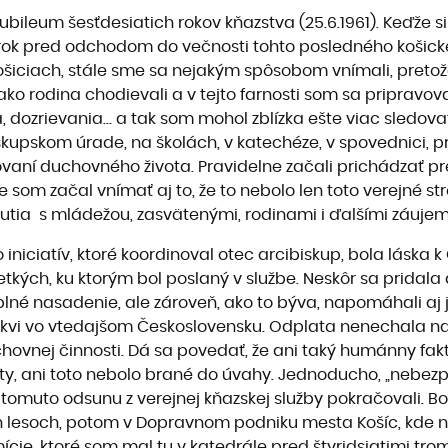
bileum šesťdesiatich rokov kňazstva (25.6.1961). Keďže
 rok pred odchodom do večnosti tohto posledného košické
v Košiciach, stále sme sa nejakým spôsobom vnímali, preto
o rodina chodievali a v tejto farnosti som sa pripravoval
ia, dozrievania… a tak som mohol zblízka ešte viac sledov
kupskom úrade, na školách, v katechéze, v spovednici, pri
ovaní duchovného života. Pravidelne začali prichádzať p
 som začal vnímať aj to, že to nebolo len toto verejné str
etnutia s mládežou, zasvätenými, rodinami i ďalšími záuj
ciatív, ktoré koordinoval otec arcibiskup, bola láska k 
kých, ku ktorým bol poslaný v službe. Neskôr sa pridala 
i plné nasadenie, ale zároveň, ako to býva, napomáhali aj
irkvi vo vtedajšom Československu. Odplata nenechala na
ovnej činnosti. Dá sa povedať, že ani taký humánny fakt
y, ani toto nebolo brané do úvahy. Jednoducho, „nebezp
tomuto odsunu z verejnej kňazskej služby pokračovali. Bol
 lesoch, potom v Dopravnom podniku mesta Košíc, kde na 
ie, ktoré som mal tu v katedrále pred štyridsiatimi tromi