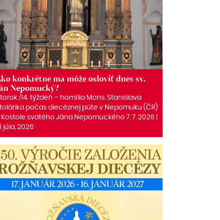
ko konkrétne ma môže osloviť dnes sv.
Ján Nepomucký?
torok /14. týždeň – homília Mons. Stanislava
tolárika počas diecéznej púte v Nepomuku (ČR)
 Kostole svätého Jána Nepomuckého 7. 7. 2026 |
1 júla, 2026