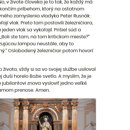
, v živote človeka je to tak, že každý má
 zakončím príbehom, ktorý na ostatnom
ovného zamyslenia vladyka Peter Rusnák:
ají vlak. Preto tam postavili železničiara,
eden vlak sa vykoľajil. Prišiel súd a
„Boli ste tam, na tom kritickom mieste?“
alizujúcou lampou neustále, aby to
dený.“ Oslobodený železničiar potom hovorí
ivota, vždy si sa vo svojej službe usiloval
 duši horelo Božie svetlo. A myslím, že je
 jubilantovi znova vysloviť jedno veľké
priamom prenose. Amen.