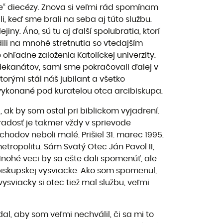
ce“ diecézy. Znova si veľmi rád spomínam
li, keď sme brali na seba aj túto službu.
jiny. Áno, sú tu aj ďalší spolubratia, ktorí
ili na mnohé stretnutia so vtedajším
adne založenia Katolíckej univerzity.
, dekanátov, sami sme pokračovali ďalej v
torými stál náš jubilant a všetko
 vykonané pod kuratelou otca arcibiskupa.
 ak by som ostal pri biblickom vyjadrení.
adosť je takmer vždy v sprievode
chodov neboli malé. Prišiel 31. marec 1995.
tropolitu. Sám Svätý Otec Ján Pavol II,
Mnohé veci by sa ešte dali spomenúť, ale
j biskupskej vysviacke. Ako som spomenul,
vysviacky si otec tiež mal službu, veľmi
al, aby som veľmi nechválil, či sa mi to