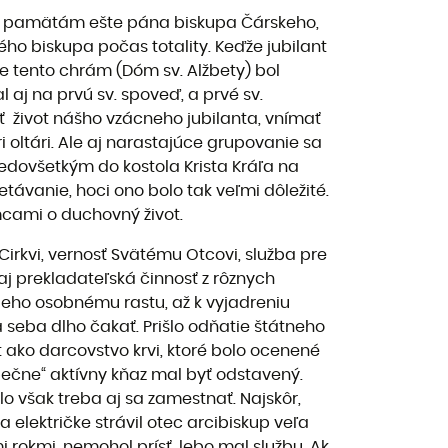
 si pamätám ešte pána biskupa Čárskeho,
ho biskupa počas totality. Keďže jubilant
že tento chrám (Dóm sv. Alžbety) bol
 aj na prvú sv. spoveď, a prvé sv.
ať život nášho vzácneho jubilanta, vnímať
 oltári. Ale aj narastajúce grupovanie sa
redovšetkým do kostola Krista Kráľa na
etávanie, hoci ono bolo tak veľmi dôležité.
emcami o duchovný život.
Cirkvi, vernosť Svätému Otcovi, služba pre
aj prekladateľská činnosť z rôznych
 jeho osobnému rastu, až k vyjadreniu
 seba dlho čakať. Prišlo odňatie štátneho
 ako darcovstvo krvi, ktoré bolo ocenené
ečne“ aktívny kňaz mal byť odstavený.
o však treba aj sa zamestnať. Najskôr,
električke strávil otec arcibiskup veľa
 rokmi, nemohol prísť, lebo mal službu. Ak