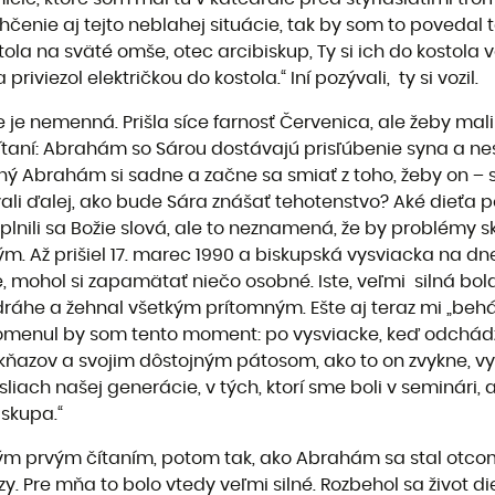
ahčenie aj tejto neblahej situácie, tak by som to povedal t
ola na sväté omše, otec arcibiskup, Ty si ich do kostola v
viezol električkou do kostola.“ Iní pozývali, ty si vozil.
e je nemenná. Prišla síce farnosť Červenica, ale žeby mal
ítaní: Abrahám so Sárou dostávajú prisľúbenie syna a n
 Abrahám si sadne a začne sa smiať z toho, žeby on – s
li ďalej, ako bude Sára znášať tehotenstvo? Aké dieťa p
yplnili sa Božie slová, ale to neznamená, že by problémy sko
ým. Až prišiel 17. marec 1990 a biskupská vysviacka na d
e, mohol si zapamätať niečo osobné. Iste, veľmi silná bo
dráhe a žehnal všetkým prítomným. Ešte aj teraz mi „behá 
menul by som tento moment: po vysviacke, keď odchádzal
kňazov a svojim dôstojným pátosom, ako to on zvykne, vys
liach našej generácie, v tých, ktorí sme boli v seminári,
iskupa.“
ným prvým čítaním, potom tak, ako Abrahám sa stal otc
zy. Pre mňa to bolo vtedy veľmi silné. Rozbehol sa život 