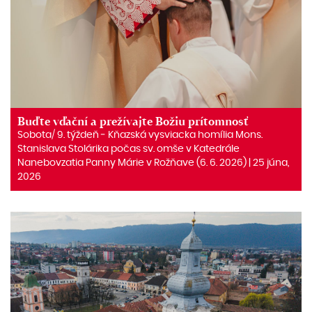
Buďte vďační a prežívajte Božiu prítomnosť
Sobota/ 9. týždeň ‒ Kňazská vysviacka homília Mons.
Stanislava Stolárika počas sv. omše v Katedrále
Nanebovzatia Panny Márie v Rožňave (6. 6. 2026) | 25 júna,
2026