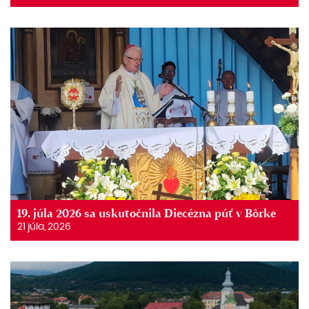
19. júla 2026 sa uskutočnila Diecézna púť v Bôrke
21 júla, 2026