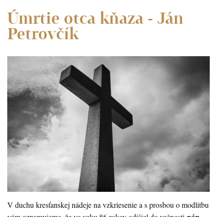
Úmrtie otca kňaza - Ján
Petrovčík
V duchu kresťanskej nádeje na vzkriesenie a s prosbou o modlitbu
pán
vám oznamujeme, že vo veku 86 rokov odišiel do večnosti