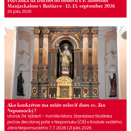
Pozvánka na Duchovnú obnovu s P. Jamesom
Manjackalom v Rožňave - 12.-13. september 2026
29 júla, 2026
Ako konkrétne ma môže osloviť dnes sv. Ján
Nepomucký?
Utorok /14. týždeň – homília Mons. Stanislava Stolárika
počas diecéznej púte v Nepomuku (ČR) v Kostole svätého
Jána Nepomuckého 7. 7. 2026 | 21 júla, 2026