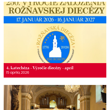
4. katechéza - Výročie diecézy - apríl
15 apríla, 2026