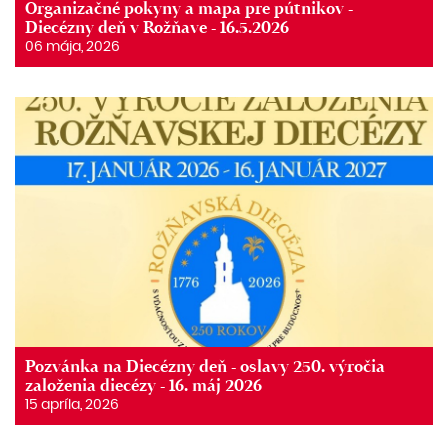
Organizačné pokyny a mapa pre pútnikov -
Diecézny deň v Rožňave - 16.5.2026
06 mája, 2026
Pozvánka na Diecézny deň - oslavy 250. výročia
založenia diecézy - 16. máj 2026
15 apríla, 2026