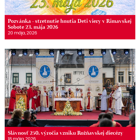
Pozvánka - stretnutie hnutia Deti viery v Rimavskej
Sobote 23. mája 2026
20 mája, 2026
Slávnosť 250. výročia vzniku Rožňavskej diecézy
18 mája, 2026