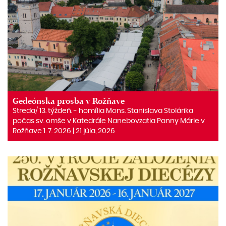
Gedeónska prosba v Rožňave
Streda/ 13. týždeň. ‒ homília Mons. Stanislava Stolárika
počas sv. omše v Katedrále Nanebovzatia Panny Márie v
Rožňave 1. 7. 2026 | 21 júla, 2026