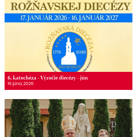
6. katechéza - Výročie diecézy - jún
19 júna, 2026