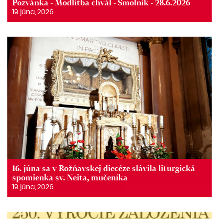
Pozvánka - Modlitba chvál - Smolník - 28.6.2026
19 júna, 2026
16. júna sa v Rožňavskej diecéze slávila liturgická
spomienka sv. Neita, mučeníka
19 júna, 2026