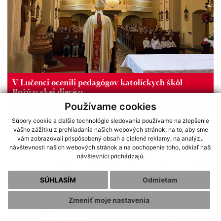
V Lučenci ocenili pedagógov katolíckych škôl
Rožňavskej diecézy
15 apríla, 2026
Používame cookies
Súbory cookie a ďalšie technológie sledovania používame na zlepšenie
vášho zážitku z prehliadania našich webových stránok, na to, aby sme
vám zobrazovali prispôsobený obsah a cielené reklamy, na analýzu
návštevnosti našich webových stránok a na pochopenie toho, odkiaľ naši
návštevníci prichádzajú.
SÚHLASÍM
Odmietam
Zmeniť moje nastavenia