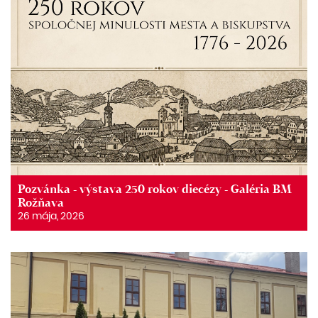
Pozvánka - výstava 250 rokov diecézy - Galéria BM
Rožňava
26 mája, 2026