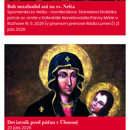
Boh nezabudol ani na sv. Neita
Spomienka sv. Neita ‒ homília Mons. Stanislava Stolárika
počas sv. omše v Katedrále Nanebovzatia Panny Márie v
Rožňave 16. 6. 2026 (v priamom prenose Rádia Lumen) | 21
júla, 2026
Deviatnik pred púťou v Úhornej
20 júla, 2026