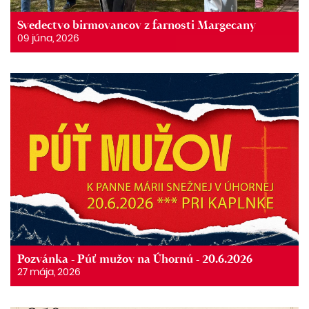
Svedectvo birmovancov z farnosti Margecany
09 júna, 2026
Pozvánka - Púť mužov na Úhornú - 20.6.2026
27 mája, 2026