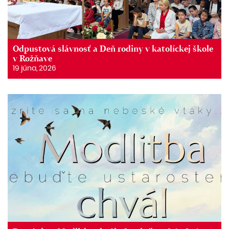
Odpustová slávnosť a Deň rodiny v katolíckej škole
v Rožňave
19 júna, 2026