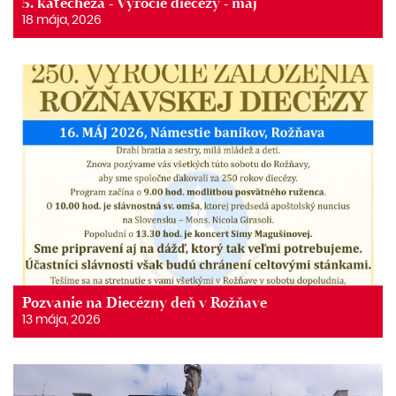
5. katechéza - Výročie diecézy - máj
18 mája, 2026
Pozvanie na Diecézny deň v Rožňave
13 mája, 2026