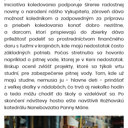
Iniciatíva koledovania podporuje šírenie radostnej
noviny o narodení nášho Vykupiteľa, zároveň dáva
možnosť koledníkom a zodpovedným za prípravu
a priebeh koledovania konať dobro nezištne,
a darcom, ktorí prispievajú do zbierky dáva
príležitosť podeliť sa prostredníctvom finančného
daru s ľuďmi v krajinách, kde majú nedostatok často
základných potrieb. Počas stretnutia sa hovorilo
napríklad o pitnej vode, ktorej je v Keni nedostatok.
Biskup ocenil zvlášť projekty, ktoré sa týkali vrtu
studní, pre zabezpečenie pitnej vody. Tam, kde už
majú studne, nemusia ju ‒ hlavne deti ‒ prinášať
z veľkej diaľky v nádobách, čo trvá aj niekoľko hodín
a teda môžu chodiť do školy a vzdelávať sa. Po
skončení návštevy hostia ešte navštívili Rožňavskú
katedrálu Nanebovzatia Panny Márie.