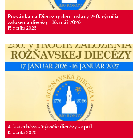
Pozvánka na Diecézny deň - oslavy 250. výročia
založenia diecézy - 16. máj 2026
15 apríla, 2026
4. katechéza - Výročie diecézy - apríl
15 apríla, 2026