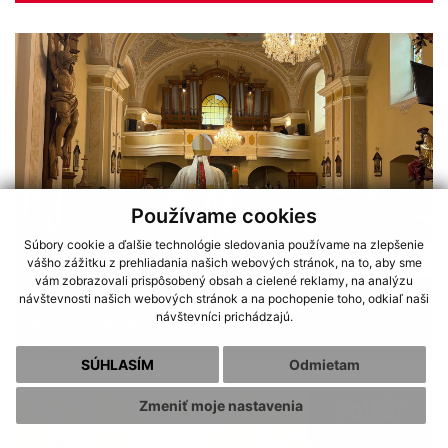
Používame cookies
Súbory cookie a ďalšie technológie sledovania používame na zlepšenie
vášho zážitku z prehliadania našich webových stránok, na to, aby sme
vám zobrazovali prispôsobený obsah a cielené reklamy, na analýzu
návštevnosti našich webových stránok a na pochopenie toho, odkiaľ naši
V Lučenci ocenili pedagógov katolíckych škôl
návštevníci prichádzajú.
Rožňavskej diecézy
15 apríla, 2026
SÚHLASÍM
Odmietam
Zmeniť moje nastavenia