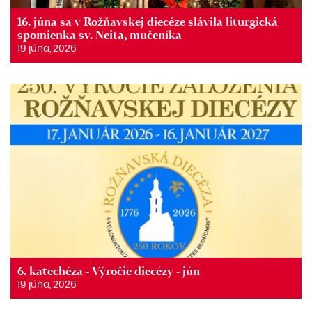
16. júna sa v Rožňavskej diecéze slávila liturgická
spomienka sv. Neita, mučeníka
19 júna, 2026
6. katechéza - Výročie diecézy - jún
19 júna, 2026