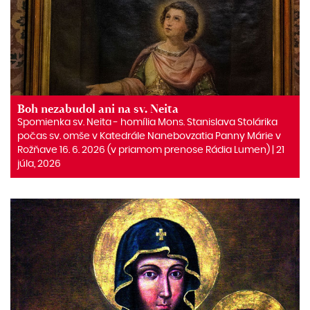
Boh nezabudol ani na sv. Neita
Spomienka sv. Neita ‒ homília Mons. Stanislava Stolárika
počas sv. omše v Katedrále Nanebovzatia Panny Márie v
Rožňave 16. 6. 2026 (v priamom prenose Rádia Lumen) | 21
júla, 2026