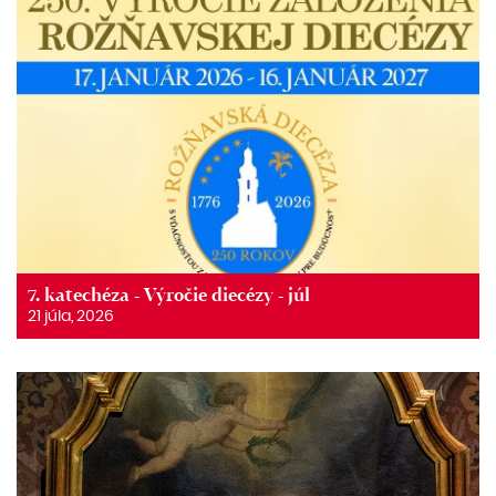
7. katechéza - Výročie diecézy - júl
21 júla, 2026