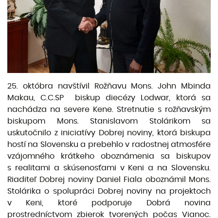
25. októbra navštívil Rožňavu Mons. John Mbinda
Makau, C.C.SP biskup diecézy Lodwar, ktorá sa
nachádza na severe Kene. Stretnutie s rožňavským
biskupom Mons. Stanislavom Stolárikom sa
uskutočnilo z iniciatívy Dobrej noviny, ktorá biskupa
hostí na Slovensku a prebehlo v radostnej atmosfére
vzájomného krátkeho oboznámenia sa biskupov
s realitami a skúsenosťami v Keni a na Slovensku.
Riaditeľ Dobrej noviny Daniel Fiala oboznámil Mons.
Stolárika o spolupráci Dobrej noviny na projektoch
v Keni, ktoré podporuje Dobrá novina
prostredníctvom zbierok tvorených počas Vianoc.