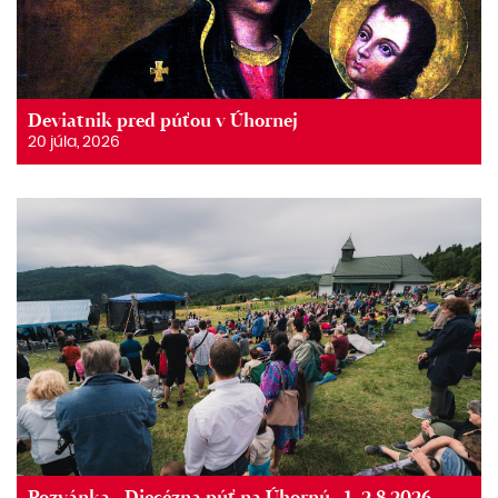
Deviatnik pred púťou v Úhornej
20 júla, 2026
Pozvánka - Diecézna púť na Úhornú - 1.-2.8.2026