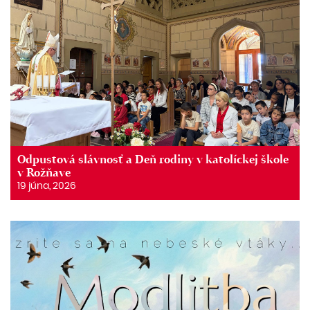
Odpustová slávnosť a Deň rodiny v katolíckej škole
v Rožňave
19 júna, 2026