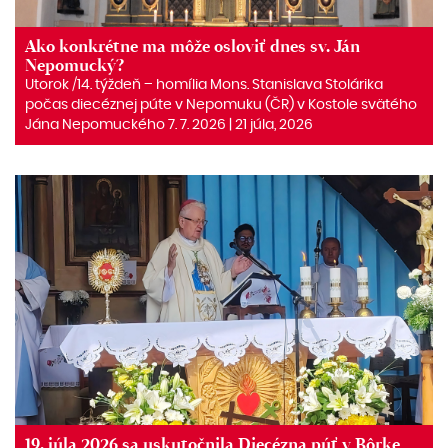
Ako konkrétne ma môže osloviť dnes sv. Ján
Nepomucký?
Utorok /14. týždeň – homília Mons. Stanislava Stolárika
počas diecéznej púte v Nepomuku (ČR) v Kostole svätého
Jána Nepomuckého 7. 7. 2026 | 21 júla, 2026
19. júla 2026 sa uskutočnila Diecézna púť v Bôrke