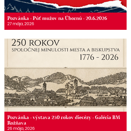
Pozvánka - Púť mužov na Úhornú - 20.6.2026
27 mája, 2026
Pozvánka - výstava 250 rokov diecézy - Galéria BM
Rožňava
26 mája, 2026