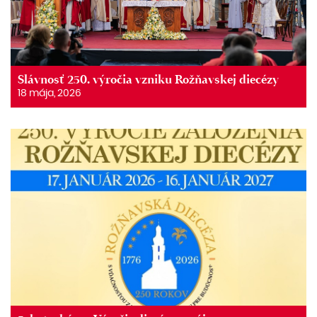
Slávnosť 250. výročia vzniku Rožňavskej diecézy
18 mája, 2026