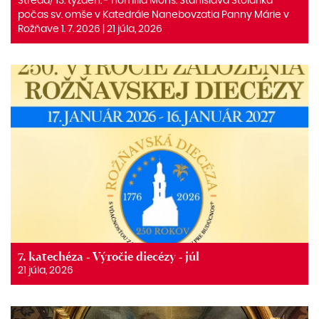
Streda/ 13. týždeň. ‒ homília Mons. Stanislava Stolárika
počas sv. omše v Katedrále Nanebovzatia Panny Márie v
Rožňave 1. 7. 2026 | 21 júla, 2026
7. katechéza - Výročie diecézy - júl
21 júla, 2026