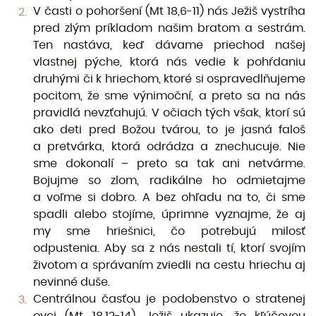
V časti o pohoršení (Mt 18,6-11) nás Ježiš vystríha
pred zlým príkladom našim bratom a sestrám.
Ten nastáva, keď dávame priechod našej
vlastnej pýche, ktorá nás vedie k pohŕdaniu
druhými či k hriechom, ktoré si ospravedlňujeme
pocitom, že sme výnimoční, a preto sa na nás
pravidlá nevzťahujú. V očiach tých však, ktorí sú
ako deti pred Božou tvárou, to je jasná faloš
a pretvárka, ktorá odrádza a znechucuje. Nie
sme dokonalí – preto sa tak ani netvárme.
Bojujme so zlom, radikálne ho odmietajme
a voľme si dobro. A bez ohľadu na to, či sme
spadli alebo stojíme, úprimne vyznajme, že aj
my sme hriešnici, čo potrebujú milosť
odpustenia. Aby sa z nás nestali tí, ktorí svojím
životom a správaním zviedli na cestu hriechu aj
nevinné duše.
Centrálnou časťou je podobenstvo o stratenej
ovci (Mt 18,12-14). Ježiš ukazuje, že kľúčovou