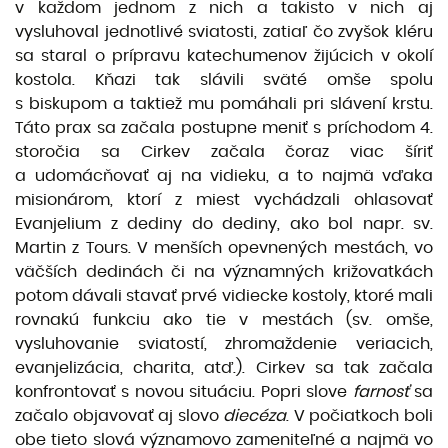
v každom jednom z nich a takisto v nich aj
vysluhoval jednotlivé sviatosti, zatiaľ čo zvyšok kléru
sa staral o prípravu katechumenov žijúcich v okolí
kostola. Kňazi tak slávili sväté omše spolu
s biskupom a taktiež mu pomáhali pri slávení krstu.
Táto prax sa začala postupne meniť s príchodom 4.
storočia sa Cirkev začala čoraz viac šíriť
a udomácňovať aj na vidieku, a to najmä vďaka
misionárom, ktorí z miest vychádzali ohlasovať
Evanjelium z dediny do dediny, ako bol napr. sv.
Martin z Tours. V menších opevnených mestách, vo
väčších dedinách či na významných križovatkách
potom dávali stavať prvé vidiecke kostoly, ktoré mali
rovnakú funkciu ako tie v mestách (sv. omše,
vysluhovanie sviatostí, zhromaždenie veriacich,
evanjelizácia, charita, atď.). Cirkev sa tak začala
konfrontovať s novou situáciu. Popri slove
farnosť
sa
začalo objavovať aj slovo
diecéza
. V počiatkoch boli
obe tieto slová významovo zameniteľné a najmä vo