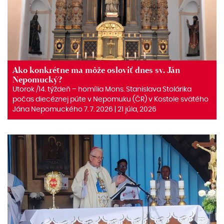
Ako konkrétne ma môže osloviť dnes sv. Ján
Nepomucký?
Utorok /14. týždeň – homília Mons. Stanislava Stolárika
počas diecéznej púte v Nepomuku (ČR) v Kostole svätého
Jána Nepomuckého 7. 7. 2026 | 21 júla, 2026