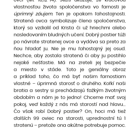
vlastnosťou života spoločenstva vo farnosti je
úprimný záujem
. Ten je opakom ľahostajnosti.
Stratená ovca symbolizuje člena spoločenstva,
ktorý sa vzdialil od Krista či už hriechmi alebo
nasledovaním bludných učení. Dobrý pastier túži
po návrate stratenej ovce a vydáva sa preto za
ňou hľadať ju. Nie je mu ľahostajný jej osud.
Nechce, aby zostala stratená či aby ju postihlo
nejaké nešťastie. Má na zreteli jej bezpečie
a miesto v stáde. Toto je geniálny obraz
a príklad toho, čo má byť našim farnostiam
vlastné – úprimná starosť o druhého. Koľkí naši
bratia a sestry si prechádzajú ťažkým životným
obdobím a nám je to jedno! Chceme mať svoj
pokoj, veď každý z nás má starostí nad hlavu...
Čo však robí Dobrý pastier? On, hoci má tiež
ďalších 99 oviec na starosti, uprednostní tú 1
stratenú – pretože ona akútne potrebuje pomoc.