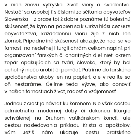
v nich znovu vytryskol život viery a svedectva.
Nestačí sa uspokojiť s číslami zo sčítania obyvateľov
Slovenska – z praxe totiž dobre poznáme tú bolestnú
skúsenosť, že kým na papieri sa k Cirkvi hlási cez 60%
obyvateľstva, každodennú vieru žije z nich len
zlomok. Prípadne iná skúsenosť ukazuje, že hoci sa vo
farnosti na nedeľnej liturgii chrám celkom naplní, pri
organizovaní farských či charitných diel niet, okrem
zopár opakujúcich sa tvárí, človeka, ktorý by bol
ochotný niečo urobiť či pomôcť. Patríme do farského
spoločenstva akoby len na papieri, ale v realite sa
oň nestaráme. Čelíme teda výzve, ako obnoviť
v našich farnostiach život, radosť a vzájomnosť.
Jednou z ciest je návrat ku koreňom. Nie však cestou
odmietnutia modernej doby či dokonca liturgie
schválenej na Druhom vatikánskom koncil, ale
cestou nasledovania príkladu Krista a apoštolov.
Sám Ježiš nám ukazuje cestu bratského