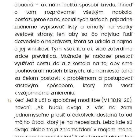
opačnú – ak nám niekto spôsobí krivdu, ihneď
o tom rozprávame všetkým naokolo,
posťažujeme sa na sociálnych sieťach, prípadne
začneme vypisovať listy a emaily na všetky
svetové strany, len aby sa čo najviac ľudí
dozvedelo o neprávosti, ktorá sa udiala a najmä
o jej vinníkovi. Tým však iba ak viac zatvrdíme
srdce previnilca. Možnože je načase prestať
využívať cestu do a z kostola na to, aby sme
poohovárali našich blížnych, ale namiesto toho
sa čelom postaviť k problémom a postupovať
Kristovým spôsobom, ktorý má viesť
k vzájomnému zmiereniu.
Keď Ježiš učí o spoločnej modlitbe (Mt 18,19-20),
hovorí: „Ak budú dvaja z vás na zemi
jednomyseľne prosiť o čokoľvek, dostanú to od
môjho Otca, ktorý je na nebesiach. Lebo kde sú
dvaja alebo traja zhromaždení v mojom mene,
tam som ja medzi nimi.“ Naše farnosti nie sú len