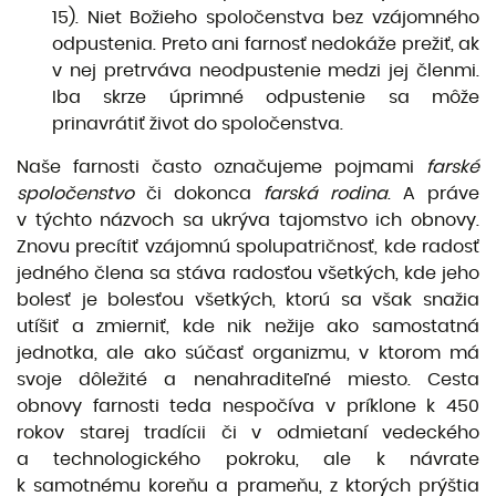
15). Niet Božieho spoločenstva bez vzájomného
odpustenia. Preto ani farnosť nedokáže prežiť, ak
v nej pretrváva neodpustenie medzi jej členmi.
Iba skrze úprimné odpustenie sa môže
prinavrátiť život do spoločenstva.
Naše farnosti často označujeme pojmami
farské
spoločenstvo
či dokonca
farská rodina
. A práve
v týchto názvoch sa ukrýva tajomstvo ich obnovy.
Znovu precítiť vzájomnú spolupatričnosť, kde radosť
jedného člena sa stáva radosťou všetkých, kde jeho
bolesť je bolesťou všetkých, ktorú sa však snažia
utíšiť a zmierniť, kde nik nežije ako samostatná
jednotka, ale ako súčasť organizmu, v ktorom má
svoje dôležité a nenahraditeľné miesto. Cesta
obnovy farnosti teda nespočíva v príklone k 450
rokov starej tradícii či v odmietaní vedeckého
a technologického pokroku, ale k návrate
k samotnému koreňu a prameňu, z ktorých prýštia