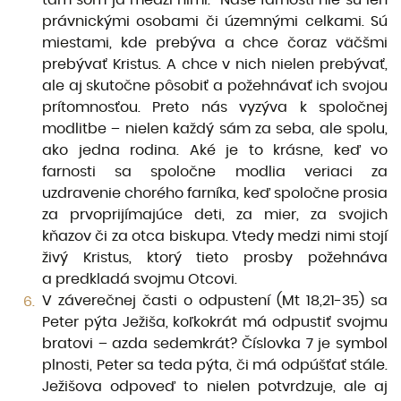
právnickými osobami či územnými celkami. Sú
miestami, kde prebýva a chce čoraz väčšmi
prebývať Kristus. A chce v nich nielen prebývať,
ale aj skutočne pôsobiť a požehnávať ich svojou
prítomnosťou. Preto nás vyzýva k spoločnej
modlitbe – nielen každý sám za seba, ale spolu,
ako jedna rodina. Aké je to krásne, keď vo
farnosti sa spoločne modlia veriaci za
uzdravenie chorého farníka, keď spoločne prosia
za prvoprijímajúce deti, za mier, za svojich
kňazov či za otca biskupa. Vtedy medzi nimi stojí
živý Kristus, ktorý tieto prosby požehnáva
a predkladá svojmu Otcovi.
V záverečnej časti o odpustení (Mt 18,21-35) sa
Peter pýta Ježiša, koľkokrát má odpustiť svojmu
bratovi – azda sedemkrát? Číslovka 7 je symbol
plnosti, Peter sa teda pýta, či má odpúšťať stále.
Ježišova odpoveď to nielen potvrdzuje, ale aj