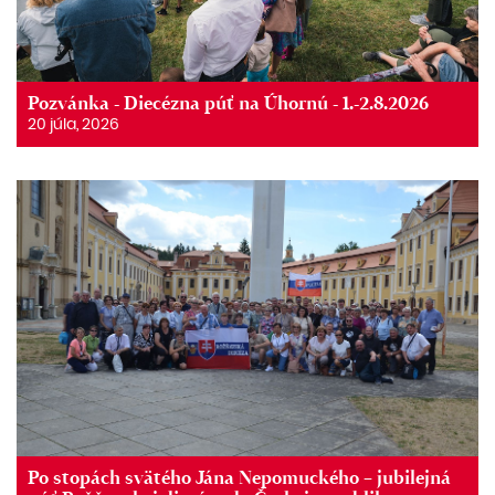
Pozvánka - Diecézna púť na Úhornú - 1.-2.8.2026
20 júla, 2026
Po stopách svätého Jána Nepomuckého – jubilejná