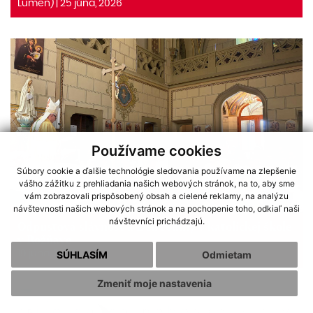
Lumen) | 25 júna, 2026
Používame cookies
Súbory cookie a ďalšie technológie sledovania používame na zlepšenie
vášho zážitku z prehliadania našich webových stránok, na to, aby sme
vám zobrazovali prispôsobený obsah a cielené reklamy, na analýzu
návštevnosti našich webových stránok a na pochopenie toho, odkiaľ naši
návštevníci prichádzajú.
Odpustová slávnosť a Deň rodiny v katolíckej škole
v Rožňave
19 júna, 2026
SÚHLASÍM
Odmietam
Zmeniť moje nastavenia