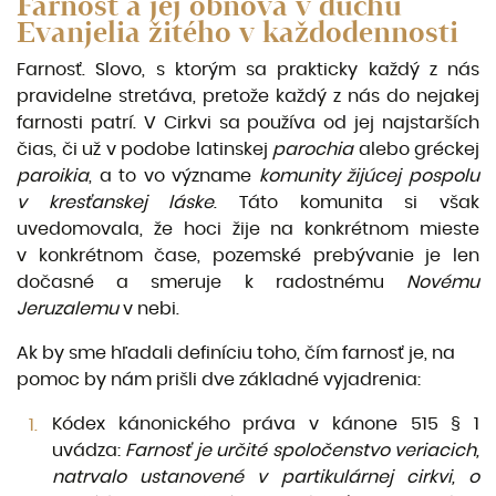
Farnosť a jej obnova v duchu
Evanjelia žitého v každodennosti
Farnosť. Slovo, s ktorým sa prakticky každý z nás
pravidelne stretáva, pretože každý z nás do nejakej
farnosti patrí. V Cirkvi sa používa od jej najstarších
čias, či už v podobe latinskej
parochia
alebo gréckej
paroikia
, a to vo význame
komunity žijúcej pospolu
v kresťanskej láske
. Táto komunita si však
uvedomovala, že hoci žije na konkrétnom mieste
v konkrétnom čase, pozemské prebývanie je len
dočasné a smeruje k radostnému
Novému
Jeruzalemu
v nebi.
Ak by sme hľadali definíciu toho, čím farnosť je, na
pomoc by nám prišli dve základné vyjadrenia:
Kódex kánonického práva v kánone 515 § 1
uvádza:
Farnosť je určité spoločenstvo veriacich,
natrvalo ustanovené v partikulárnej cirkvi, o