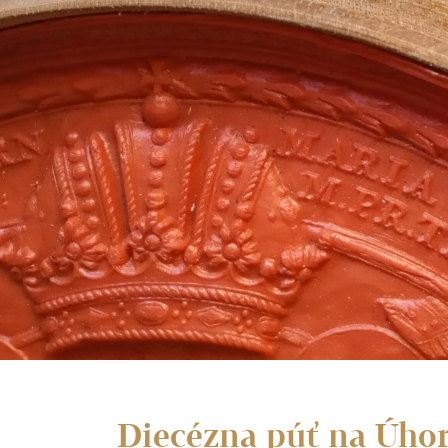
Diecézna púť na Úhor