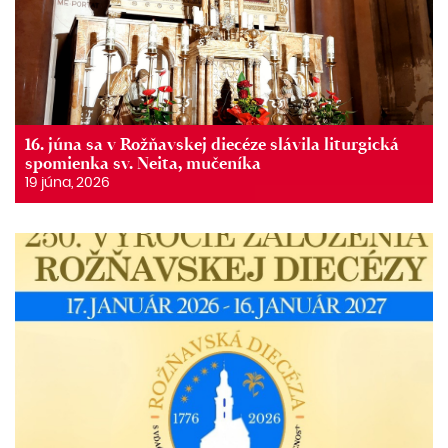
16. júna sa v Rožňavskej diecéze slávila liturgická
spomienka sv. Neita, mučeníka
19 júna, 2026