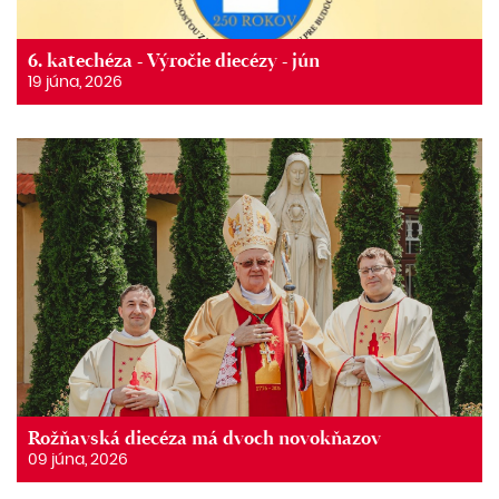
6. katechéza - Výročie diecézy - jún
19 júna, 2026
Rožňavská diecéza má dvoch novokňazov
09 júna, 2026