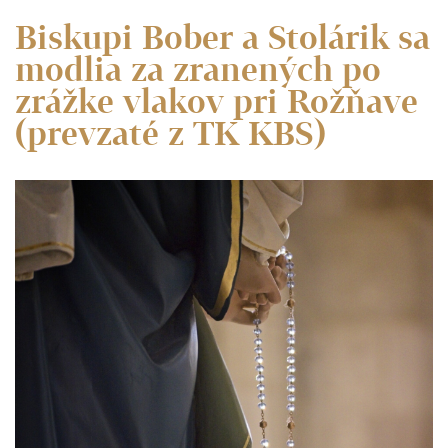
Biskupi Bober a Stolárik sa
modlia za zranených po
zrážke vlakov pri Rožňave
(prevzaté z TK KBS)