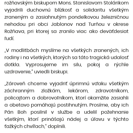
rožňavským biskupom Mons. Stanislavom Stolárikom
vyjadrili duchovnú blízkosť a solidaritu všetkým
zraneným a zasiahnutým pondelkovou železničnou
nehodou pri obci Jablonov nad Turňou v okrese
Rožňava, pri ktorej sa zranilo viac ako deväťdesiat
ľudí.
„V modlitbách myslíme na všetkých zranených, ich
rodiny i na všetkých, ktorých sa táto tragická udalosť
dotkla. Vyprosujeme im silu, pokoj a rýchle
uzdravenie,“ uviedli biskupi.
„Zároveň chceme vyjadriť úprimnú vďaku všetkým
záchranným zložkám, lekárom, zdravotníkom,
policajtom a dobrovoľníkom, ktorí okamžite zasiahli
a obetavo pomáhajú postihnutým. Prosíme, aby ich
Pán Boh posilnil v službe a udelil požehnanie
všetkým, ktorí prinášajú nádej a úľavu v týchto
ťažkých chvíľach,“ doplnili.