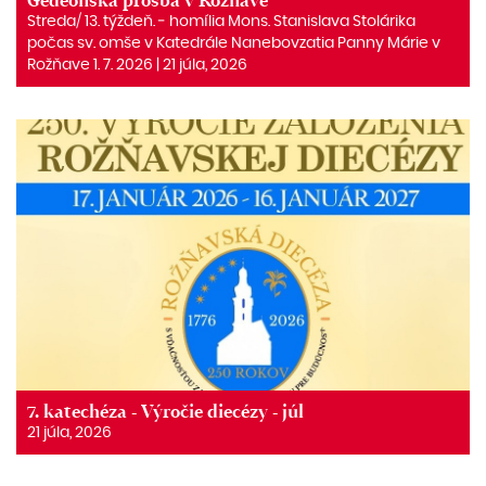
Gedeónska prosba v Rožňave
Streda/ 13. týždeň. ‒ homília Mons. Stanislava Stolárika
počas sv. omše v Katedrále Nanebovzatia Panny Márie v
Rožňave 1. 7. 2026 | 21 júla, 2026
7. katechéza - Výročie diecézy - júl
21 júla, 2026