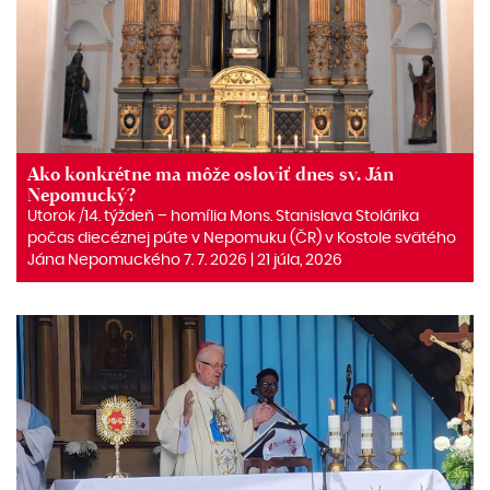
Ako konkrétne ma môže osloviť dnes sv. Ján
Nepomucký?
Utorok /14. týždeň – homília Mons. Stanislava Stolárika
počas diecéznej púte v Nepomuku (ČR) v Kostole svätého
Jána Nepomuckého 7. 7. 2026 | 21 júla, 2026