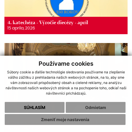
4. katechéza - Výročie diecézy - apríl
15 apríla, 2026
Používame cookies
Súbory cookie a ďalšie technológie sledovania používame na zlepšenie
vášho zážitku z prehliadania našich webových stránok, na to, aby sme
vám zobrazovali prispôsobený obsah a cielené reklamy, na analýzu
návštevnosti našich webových stránok a na pochopenie toho, odkiaľ naši
návštevníci prichádzajú.
SÚHLASÍM
Odmietam
Zmeniť moje nastavenia
V Lučenci ocenili pedagógov katolíckych škôl
Rožňavskej diecézy