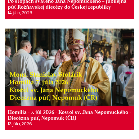
Po stopách svätého Jána Nepomuckého – jubilejná
púť Rožňavskej diecézy do Českej republiky
14 júla, 2026
Homília - 7. júl 2026 - Kostol sv. Jána Nepomuckého -
Diecézna púť, Nepomuk (ČR)
13 júla, 2026