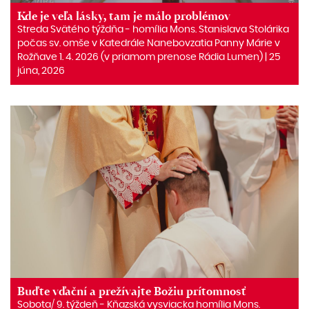
Kde je veľa lásky, tam je málo problémov
Streda Svätého týždňa ‒ homília Mons. Stanislava Stolárika
počas sv. omše v Katedrále Nanebovzatia Panny Márie v
Rožňave 1. 4. 2026 (v priamom prenose Rádia Lumen) | 25
júna, 2026
Buďte vďační a prežívajte Božiu prítomnosť
Sobota/ 9. týždeň ‒ Kňazská vysviacka homília Mons.