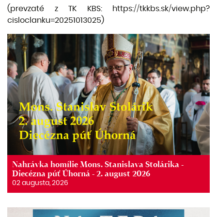
(prevzaté z TK KBS:
https://tkkbs.sk/view.php?
cisloclanku=20251013025)
Nahrávka homílie Mons. Stanislava Stolárika -
Diecézna púť Úhorná - 2. august 2026
02 augusta, 2026