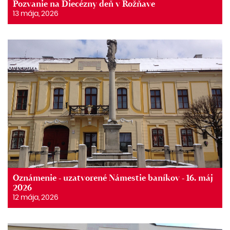
Pozvanie na Diecézny deň v Rožňave
13 mája, 2026
Oznámenie - uzatvorené Námestie baníkov - 16. máj
2026
12 mája, 2026