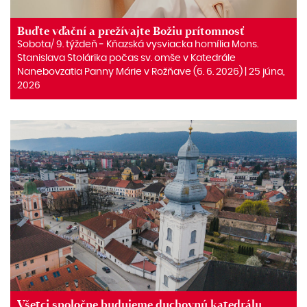
Buďte vďační a prežívajte Božiu prítomnosť
Sobota/ 9. týždeň ‒ Kňazská vysviacka homília Mons.
Stanislava Stolárika počas sv. omše v Katedrále
Nanebovzatia Panny Márie v Rožňave (6. 6. 2026) | 25 júna,
2026
Všetci spoločne budujeme duchovnú katedrálu