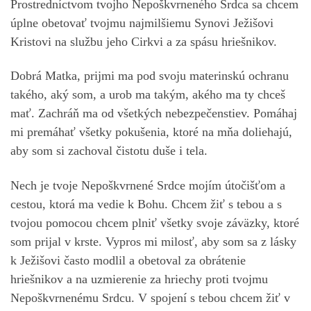
Prostredníctvom tvojho Nepoškvrneného Srdca sa chcem
úplne obetovať tvojmu najmilšiemu Synovi Ježišovi
Kristovi na službu jeho Cirkvi a za spásu hriešnikov.
Dobrá Matka, prijmi ma pod svoju materinskú ochranu
takého, aký som, a urob ma takým, akého ma ty chceš
mať. Zachráň ma od všetkých nebezpečenstiev. Pomáhaj
mi premáhať všetky pokušenia, ktoré na mňa doliehajú,
aby som si zachoval čistotu duše i tela.
Nech je tvoje Nepoškvrnené Srdce mojím útočišťom a
cestou, ktorá ma vedie k Bohu. Chcem žiť s tebou a s
tvojou pomocou chcem plniť všetky svoje záväzky, ktoré
som prijal v krste. Vypros mi milosť, aby som sa z lásky
k Ježišovi často modlil a obetoval za obrátenie
hriešnikov a na uzmierenie za hriechy proti tvojmu
Nepoškvrnenému Srdcu. V spojení s tebou chcem žiť v