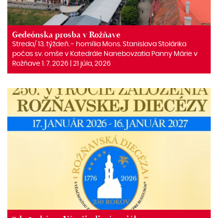
Gedeónska prosba v Rožňave
Streda/ 13. týždeň. ‒ homília Mons. Stanislava Stolárika
počas sv. omše v Katedrále Nanebovzatia Panny Márie v
Rožňave 1. 7. 2026 | 21 júla, 2026