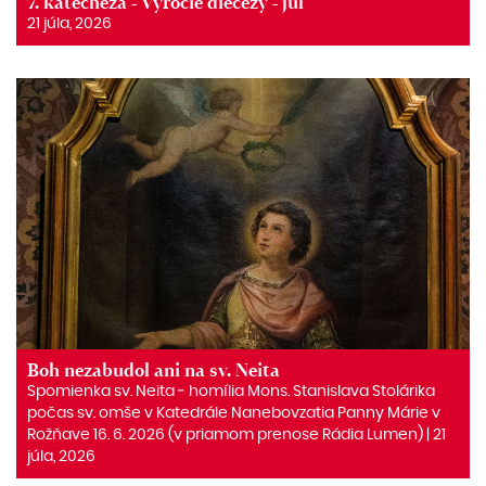
7. katechéza - Výročie diecézy - júl
21 júla, 2026
Boh nezabudol ani na sv. Neita
Spomienka sv. Neita ‒ homília Mons. Stanislava Stolárika
počas sv. omše v Katedrále Nanebovzatia Panny Márie v
Rožňave 16. 6. 2026 (v priamom prenose Rádia Lumen) | 21
júla, 2026