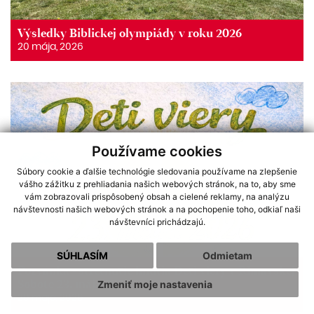
Výsledky Biblickej olympiády v roku 2026
20 mája, 2026
Používame cookies
Súbory cookie a ďalšie technológie sledovania používame na zlepšenie
vášho zážitku z prehliadania našich webových stránok, na to, aby sme
vám zobrazovali prispôsobený obsah a cielené reklamy, na analýzu
návštevnosti našich webových stránok a na pochopenie toho, odkiaľ naši
návštevníci prichádzajú.
SÚHLASÍM
Odmietam
Pozvánka - stretnutie hnutia Deti viery v Rimavskej
Sobote 23. mája 2026
Zmeniť moje nastavenia
20 mája, 2026