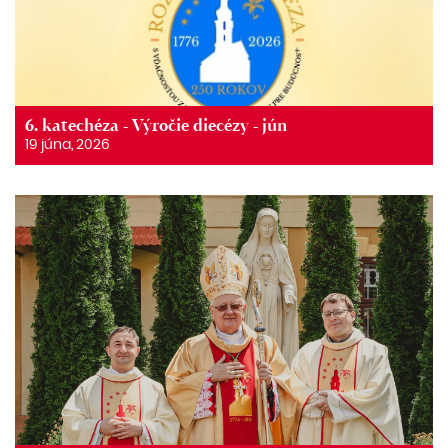
6. katechéza - Výročie diecézy - jún
19 júna, 2026