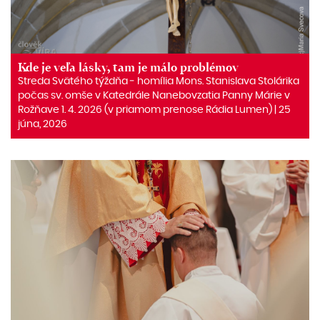
Kde je veľa lásky, tam je málo problémov
Streda Svätého týždňa ‒ homília Mons. Stanislava Stolárika
počas sv. omše v Katedrále Nanebovzatia Panny Márie v
Rožňave 1. 4. 2026 (v priamom prenose Rádia Lumen) | 25
júna, 2026