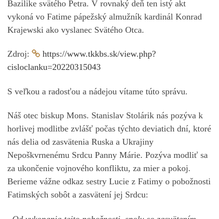
Bazilike svätého Petra. V rovnaký deň ten istý akt
vykoná vo Fatime pápežský almužník kardinál Konrad
Krajewski ako vyslanec Svätého Otca.
Zdroj:
https://www.tkkbs.sk/view.php?
cisloclanku=20220315043
S veľkou a radosťou a nádejou vítame túto správu.
Náš otec biskup Mons. Stanislav Stolárik nás pozýva k
horlivej modlitbe zvlášť počas týchto deviatich dní, ktoré
nás delia od zasvätenia Ruska a Ukrajiny
Nepoškvrnenému Srdcu Panny Márie. Pozýva modliť sa
za ukončenie vojnového konfliktu, za mier a pokoj.
Berieme vážne odkaz sestry Lucie z Fatimy o pobožnosti
Fatimských sobôt a zasvätení jej Srdcu:
„Od vykonania tejto pobožnosti, spolu so zasvätením