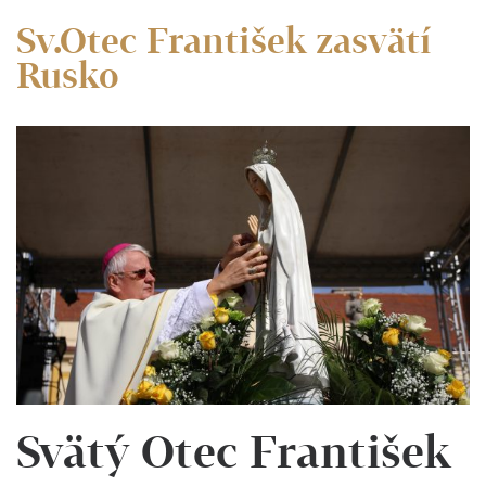
Sv.Otec František zasvätí
Rusko
Svätý Otec František