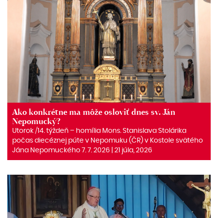
Ako konkrétne ma môže osloviť dnes sv. Ján
Nepomucký?
Utorok /14. týždeň – homília Mons. Stanislava Stolárika
počas diecéznej púte v Nepomuku (ČR) v Kostole svätého
Jána Nepomuckého 7. 7. 2026 | 21 júla, 2026