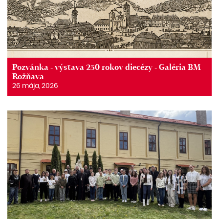
Pozvánka - výstava 250 rokov diecézy - Galéria BM
Rožňava
26 mája, 2026