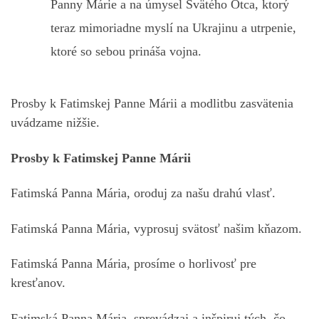
Panny Márie a na úmysel Svätého Otca, ktorý
teraz mimoriadne myslí na Ukrajinu a utrpenie,
ktoré so sebou prináša vojna.
Prosby k Fatimskej Panne Márii a modlitbu zasvätenia
uvádzame nižšie.
Prosby k Fatimskej Panne Márii
Fatimská Panna Mária, oroduj za našu drahú vlasť.
Fatimská Panna Mária, vyprosuj svätosť našim kňazom.
Fatimská Panna Mária, prosíme o horlivosť pre
kresťanov.
Fatimská Panna Mária, sprevádzaj a inšpiruj tých, čo