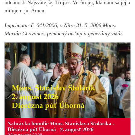
oddanosti Najsvätejšej Trojici. Verím jej, klaniam sa jej a
milujem ju. Amen.
Imprimatur č. 641/2006, v Nitre 31. 5. 2006 Mons.
Marián Chovanec, pomocný biskup a generálny vikár.
Nahrávka homílie Mons. Stanislava Stolárika -
Diecézna púť Úhorná - 2. august 2026