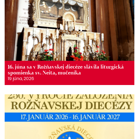
16. júna sa v Rožňavskej diecéze slávila liturgická
spomienka sv. Neita, mučeníka
19 júna, 2026