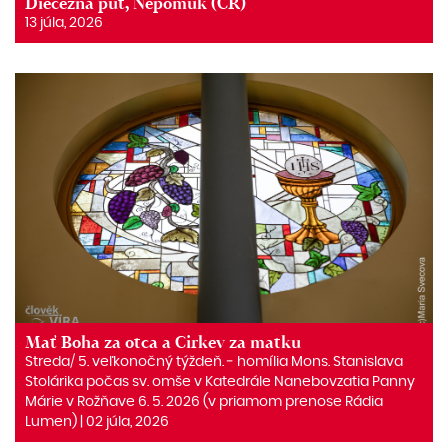
Diecézna púť, Nepomuk (ČR)
13 júla, 2026
Mať Boha za otca a Cirkev za matku
Streda/ 5. veľkonočný týždeň. ‒ homília Mons. Stanislava
Stolárika počas sv. omše v Katedrále Nanebovzatia Panny
Márie v Rožňave 6. 5. 2026 (v priamom prenose Rádia
Lumen) | 02 júla, 2026