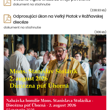
dokument na stiahnutie
(338.93 kb)
Odprosujúci úkon na Veľký Piatok v Rožňavskej
diecéze
dokument na stiahnutie
(306 kb)
Nahrávka homílie Mons. Stanislava Stolárika -
Diecézna púť Úhorná - 2. august 2026