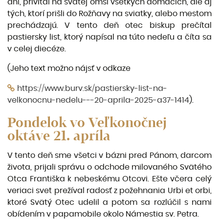
dni, privítal na svätej omši všetkých domácich, ale aj
tých, ktorí prišli do Rožňavy na sviatky, alebo mestom
prechádzajú. V tento deň otec biskup prečítal
pastiersky list, ktorý napísal na túto nedeľu a číta sa
v celej diecéze.
(Jeho text možno nájsť v odkaze
https://www.burv.sk/pastiersky-list-na-
velkonocnu-nedelu---20-aprila-2025-a37-1414
).
Pondelok vo Veľkonočnej
oktáve 21. apríla
V tento deň sme všetci v bázni pred Pánom, darcom
života, prijali správu o odchode milovaného Svätého
Otca Františka k nebeskému Otcovi. Ešte včera celý
veriaci svet prežíval radosť z požehnania Urbi et orbi,
ktoré Svätý Otec udelil a potom sa rozlúčil s nami
obídením v papamobile okolo Námestia sv. Petra.