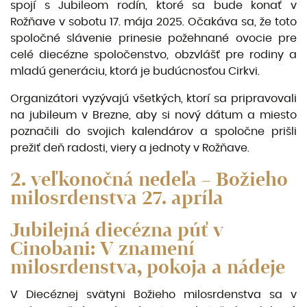
spojí s Jubileom rodín, ktoré sa bude konať v
Rožňave v sobotu 17. mája 2025. Očakáva sa, že toto
spoločné slávenie prinesie požehnané ovocie pre
celé diecézne spoločenstvo, obzvlášť pre rodiny a
mladú generáciu, ktorá je budúcnosťou Cirkvi.
Organizátori vyzývajú všetkých, ktorí sa pripravovali
na jubileum v Brezne, aby si nový dátum a miesto
poznačili do svojich kalendárov a spoločne prišli
prežiť deň radosti, viery a jednoty v Rožňave.
2. veľkonočná nedeľa – Božieho
milosrdenstva 27. apríla
Jubilejná diecézna púť v
Cinobani: V znamení
milosrdenstva, pokoja a nádeje
V Diecéznej svätyni Božieho milosrdenstva sa v