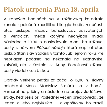
Piatok utrpenia Pána 18. apríla
V ranných hodinách sa v rožňavskej katedrále
konala spoločná modlitba Liturgie hodín za účasti
otca biskupa, kňazov, bohoslovcov, zasvätených
a veriacich, medzi ktorými nechýbali mladí.
Následne o 10,00 h nasledovala modlitba Krížovej
cesty s názvom
Pútnici nádeje
, ktorú napísal otec
biskup Stanislav Stolárik v tomto Jubilejnom roku. Pre
nepriazeň počasia sa nekonala na Rožňavskej
kalvárii, ale v Kostole sv. Anny. Pobožnosť krížovej
cesty viedol otec biskup.
Obrady Veľkého piatku za začali o 15,00 h. Hlavný
celebrant Mons. Stanislav Stolárik sa v homílii
zameral na príčiny a následne na prejav Judášovej
zrady. Keď Ježiš pri Poslednej večeri predpovedal, že
jeden z jeho najbližších – z apoštolov ho zradí,