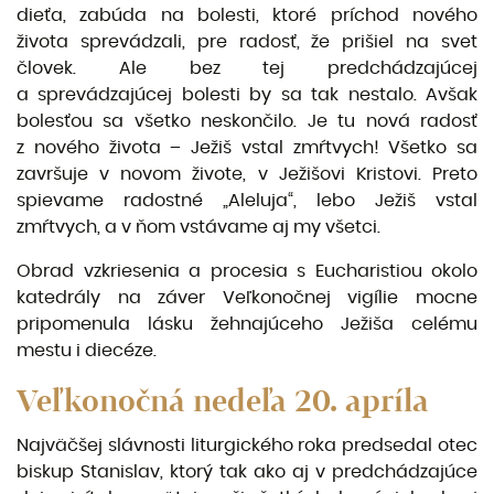
dieťa, zabúda na bolesti, ktoré príchod nového
života sprevádzali, pre radosť, že prišiel na svet
človek. Ale bez tej predchádzajúcej
a sprevádzajúcej bolesti by sa tak nestalo. Avšak
bolesťou sa všetko neskončilo. Je tu nová radosť
z nového života – Ježiš vstal zmŕtvych! Všetko sa
završuje v novom živote, v Ježišovi Kristovi. Preto
spievame radostné „Aleluja“, lebo Ježiš vstal
zmŕtvych, a v ňom vstávame aj my všetci.
Obrad vzkriesenia a procesia s Eucharistiou okolo
katedrály na záver Veľkonočnej vigílie mocne
pripomenula lásku žehnajúceho Ježiša celému
mestu i diecéze.
Veľkonočná nedeľa 20. apríla
Najväčšej slávnosti liturgického roka predsedal otec
biskup Stanislav, ktorý tak ako aj v predchádzajúce