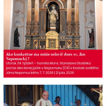
Ako konkrétne ma môže osloviť dnes sv. Ján
Nepomucký?
Utorok /14. týždeň – homília Mons. Stanislava Stolárika
počas diecéznej púte v Nepomuku (ČR) v Kostole svätého
Jána Nepomuckého 7. 7. 2026 | 21 júla, 2026