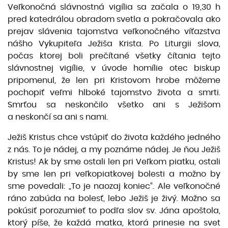
Veľkonočná slávnostná vigília sa začala o 19,30 h
pred katedrálou obradom svetla a pokračovala ako
prejav slávenia tajomstva veľkonočného víťazstva
nášho Vykupiteľa Ježiša Krista. Po Liturgii slova,
počas ktorej boli prečítané všetky čítania tejto
slávnostnej vigílie, v úvode homílie otec biskup
pripomenul, že len pri Kristovom hrobe môžeme
pochopiť veľmi hlboké tajomstvo života a smrti.
Smrťou sa neskončilo všetko ani s Ježišom
a neskončí sa ani s nami.
Ježiš Kristus chce vstúpiť do života každého jedného
z nás. To je nádej, a my poznáme nádej. Je ňou Ježiš
Kristus! Ak by sme ostali len pri Veľkom piatku, ostali
by sme len pri veľkopiatkovej bolesti a možno by
sme povedali: „To je naozaj koniec“. Ale veľkonočné
ráno zabúda na bolesť, lebo Ježiš je živý. Možno sa
pokúsiť porozumieť to podľa slov sv. Jána apoštola,
ktorý píše, že každá matka, ktorá prinesie na svet