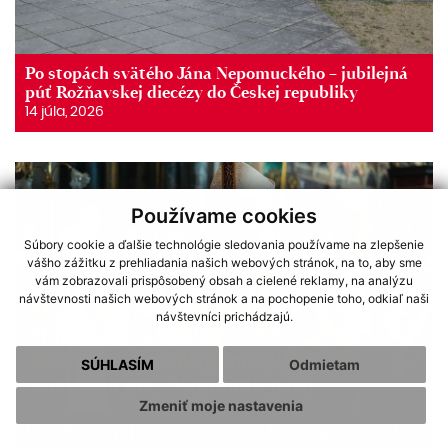
Po stopách svätého Jána Nepomuckého – jubilejná
púť Rožňavskej diecézy do Českej republiky
14 júla, 2026
Používame cookies
Súbory cookie a ďalšie technológie sledovania používame na zlepšenie
vášho zážitku z prehliadania našich webových stránok, na to, aby sme
vám zobrazovali prispôsobený obsah a cielené reklamy, na analýzu
návštevnosti našich webových stránok a na pochopenie toho, odkiaľ naši
návštevníci prichádzajú.
SÚHLASÍM
Odmietam
Zmeniť moje nastavenia
Homília - 7. júl 2026 - Kostol sv. Jána Nepomuckého -