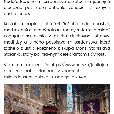
Nedeľu Božieho milosrdenstva uskutočnila jubilejná
diecézna púť, ktorá pritiahla veriacich z rôznych
častí diecézy.
Kostol sa naplnil ctiteľmi Božieho milosrdenstva,
medzi ktorými nechýbali ani rodiny s deťmi a mladí.
Podujatie sa nieslo v duchu duchovnej obnovy,
modlitby a silného posolstva milosrdenstva, ktoré
zaznelo z úst diecézneho biskupa Mons. Stanislava
Stolárika, ktorý bol hlavným celebrantom slávnosti.
Viac na odkaze:
https://www.burv.sk/jubilejna-
diecezna-put-v-cinobani-v-znameni-
milosrdenstva-pokoja-a-nadeje-a6-1428