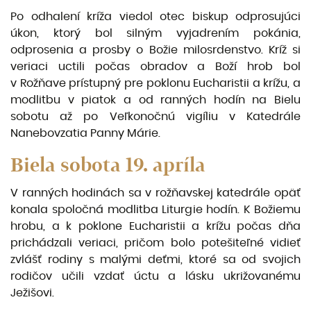
Po odhalení kríža viedol otec biskup odprosujúci
úkon, ktorý bol silným vyjadrením pokánia,
odprosenia a prosby o Božie milosrdenstvo. Kríž si
veriaci uctili počas obradov a Boží hrob bol
v Rožňave prístupný pre poklonu Eucharistii a krížu, a
modlitbu v piatok a od ranných hodín na Bielu
sobotu až po Veľkonočnú vigíliu v Katedrále
Nanebovzatia Panny Márie.
Biela sobota 19. apríla
V ranných hodinách sa v rožňavskej katedrále opäť
konala spoločná modlitba Liturgie hodín. K Božiemu
hrobu, a k poklone Eucharistii a krížu počas dňa
prichádzali veriaci, pričom bolo potešiteľné vidieť
zvlášť rodiny s malými deťmi, ktoré sa od svojich
rodičov učili vzdať úctu a lásku ukrižovanému
Ježišovi.