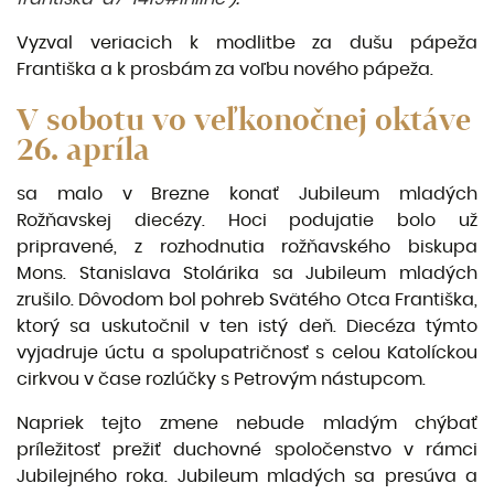
Vyzval veriacich k modlitbe za dušu pápeža
Františka a k prosbám za voľbu nového pápeža.
V sobotu vo veľkonočnej oktáve
26. apríla
sa malo v Brezne konať Jubileum mladých
Rožňavskej diecézy. Hoci podujatie bolo už
pripravené, z rozhodnutia rožňavského biskupa
Mons. Stanislava Stolárika sa Jubileum mladých
zrušilo. Dôvodom bol pohreb Svätého Otca Františka,
ktorý sa uskutočnil v ten istý deň. Diecéza týmto
vyjadruje úctu a spolupatričnosť s celou Katolíckou
cirkvou v čase rozlúčky s Petrovým nástupcom.
Napriek tejto zmene nebude mladým chýbať
príležitosť prežiť duchovné spoločenstvo v rámci
Jubilejného roka. Jubileum mladých sa presúva a