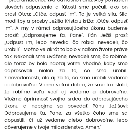
– pred umučenou tvárou nášho Pána. Aby po našich
slovách odpustenia a ľútosti sme počuli, ako on
prosí Otca: „Otče, odpusť im“. To je veľká sila. Sila
modlitby a prosby Ježiša Krista z kríža: „Otče, odpusť
im“. A my v rámci odprosujúceho úkonu budeme
prosiť: „Odprosujeme ťa, Pane“. Pán Ježiš prosí:
„Odpusť im, lebo nevedia, čo robia, nevedeli, čo
urobili“. Možno veľakrát to bolo v našom živote práve
tak. Nekonali sme uvážene, nevedeli sme, čo robíme,
ale teraz by bolo naozaj veľmi vhodné, keby sme
odprosovali nielen za to, čo sme urobili
z nevedomosti, ale aj za to, čo sme urobili vedome
a dobrovoľne. Vieme veľmi dobre, že sme tak slabí,
že robíme veľa vecí aj vedome a dobrovoľne.
Vložme úprimnosť svojho srdca do odprosujúceho
úkonu a nebojme sa povedať Pánu Ježišovi:
Odprosujeme ťa, Pane, za všetko čoho sme sa
dopustili, či už vedome alebo dobrovoľne, lebo
dôverujeme v tvoje milosrdenstvo. Amen.“