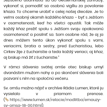
Ježišovho utiahnutia sa do Getsemanskej záhrady,
vykonať si, pomodliť sa osobnú vigíliu za povolanie
kňaza. To chceme urobiť v celej našej diecéze. Je to
veľmi osobný okamih každého kňaza – byť s Ježišom
v osamotenosti, keď ho všetci opustili. Tak môže
každý kňaz prežiť spolu s Ježišom svoju opakovanú
osamotenosť a posilniť sa. Som osobne rád, že aj ja
dnes môžem tento úkon vykonať spolu s vami,
veriacimi, bratia a sestry, pred Eucharistiou, lebo
Cirkev žije z Eucharistie a teda každý veriaci, aj kňaz,
aj biskup má žiť z Eucharistie.“
V rámci slávenia svätej omše otec biskup umyl
dvanástim mužom nohy a po skončení slávenia boli
pozvaní s ním na spoločnú večeru.
Sv. omšu možno nájsť v archíve Rádia Lumen, ktoré ju
vysielalo v priamom prenose.
(
https://www.lumen.sk/relacie/modlitba/emauzy-
sv-omsa-18-00.html
).