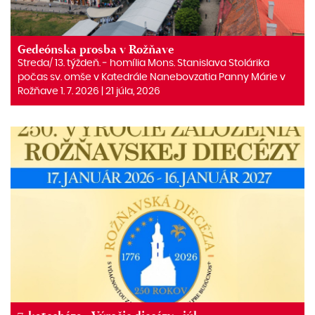
Gedeónska prosba v Rožňave
Streda/ 13. týždeň. ‒ homília Mons. Stanislava Stolárika
počas sv. omše v Katedrále Nanebovzatia Panny Márie v
Rožňave 1. 7. 2026 | 21 júla, 2026