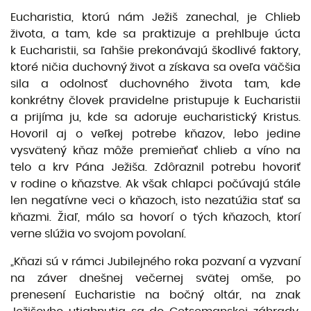
Eucharistia, ktorú nám Ježiš zanechal, je Chlieb
života, a tam, kde sa praktizuje a prehlbuje úcta
k Eucharistii, sa ľahšie prekonávajú škodlivé faktory,
ktoré ničia duchovný život a získava sa oveľa väčšia
sila a odolnosť duchovného života tam, kde
konkrétny človek pravidelne pristupuje k Eucharistii
a prijíma ju, kde sa adoruje eucharistický Kristus.
Hovoril aj o veľkej potrebe kňazov, lebo jedine
vysvätený kňaz môže premieňať chlieb a víno na
telo a krv Pána Ježiša. Zdôraznil potrebu hovoriť
v rodine o kňazstve. Ak však chlapci počúvajú stále
len negatívne veci o kňazoch, isto nezatúžia stať sa
kňazmi. Žiaľ, málo sa hovorí o tých kňazoch, ktorí
verne slúžia vo svojom povolaní.
„Kňazi sú v rámci Jubilejného roka pozvaní a vyzvaní
na záver dnešnej večernej svätej omše, po
prenesení Eucharistie na bočný oltár, na znak