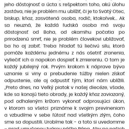
jeho dôstojnosť a úcta s rešpektom toho, akú úlohu
zastáva, nie je problém mu ublížiť, či je to Svätý Otec,
biskup, kňaz, zasvätená osoba, rodič, ktokoľvek... Ak
sa neuzná, že každá ľudská osoba má svoju
dôstojnosť od Boha, od okamihu počatia po
prirodzenú smrť, nie je problém človekovi ubližovať,
ba ho aj zabiť. Treba hľadať tú liečivú silu, ktorá
pomôže každému jednému z nás ošetriť zranenia,
vyliečiť ich a napokon dospieť k zmiereniu. O tom je
každý jubilejný rok. Prvým krokom k náprave býva
uznanie si viny a prebudenie túžby nielen získať
odpustenie, ale aj odpustiť tým, ktorí nám ublížili.
„Preto dnes, na Veľký piatok v našej diecéze, všade,
kde sa konajú tieto obrady, je každý kňaz zaviazaný,
pod odhaleným krížom vykonať odprosujúci úkon,
v ktorom sa všetci priznáme k svojim previneniam
a vzbudíme v sebe ľútosť nad všetkým zlým, čoho
sme sa dopustili. Urobíme tak ‒ a toto si uvedomme