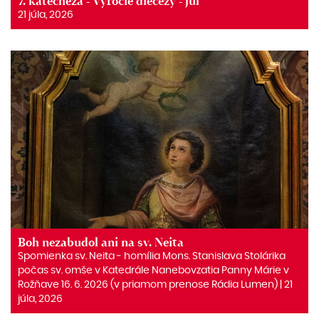
7. katechéza - Výročie diecézy - júl
21 júla, 2026
Boh nezabudol ani na sv. Neita
Spomienka sv. Neita ‒ homília Mons. Stanislava Stolárika
počas sv. omše v Katedrále Nanebovzatia Panny Márie v
Rožňave 16. 6. 2026 (v priamom prenose Rádia Lumen) | 21
júla, 2026