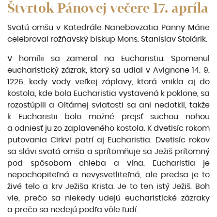
Štvrtok Pánovej večere 17. apríla
Svätú omšu v Katedrále Nanebovzatia Panny Márie
celebroval rožňavský biskup Mons. Stanislav Stolárik.
V homílii sa zameral na Eucharistiu. Spomenul
eucharistický zázrak, ktorý sa udial v Avignone 14. 9.
1226, kedy vody veľkej záplavy, ktorá vnikla aj do
kostola, kde bola Eucharistia vystavená k poklone, sa
rozostúpili a Oltárnej sviatosti sa ani nedotkli, takže
k Eucharistii bolo možné prejsť suchou nohou
a odniesť ju zo zaplaveného kostola. K dvetisíc rokom
putovania Cirkvi patrí aj Eucharistia. Dvetisíc rokov
sa slávi svätá omša a sprítomňuje sa Ježiš prítomný
pod spôsobom chleba a vína. Eucharistia je
nepochopiteľná a nevysvetliteľná, ale predsa je to
živé telo a krv Ježiša Krista. Je to ten istý Ježiš. Boh
vie, prečo sa niekedy udejú eucharistické zázraky
a prečo sa nedejú podľa vôle ľudí.