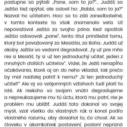
postupne sa pýtali: „Pane, som to ja?“... Judáš sa
Ježiša tiež opýtal, ale oslovil ho: „Rabbi, som to ja?“
Nazval ho učiteľom. Hoci sa to zdá zanedbateľné,
v tomto kontexte to však znamenalo veľa. Už
nepovažoval Ježiša za svojho pána. Keď apoštoli
Ježiša oslovovali „pane“, tento titul prináležal tomu,
ktorý bol považovaný za Mesiáša, za Boha. Judáš už
akoby Ježiša vo vedomí degradoval: „ty už pre mňa
nie si Mesiáš, ty si už len jednoduchý učiteľ, jeden z
mnohých ďalších učiteľov“. Videl, že Ježiš nenapĺňa
očakávania, ktoré aj on do neho vkladal, tak prečo
by mal naďalej patriť k nemu? „Si len jednoduchý
učiteľ!“ Ale aj vo vzájomných vzťahoch ľudí platí to
isté. Ak niekoho vo svojom vnútri degradujeme
a nepreukazujeme mu tú úctu, ktorá mu patrí, nie je
problém mu ublížiť. Judáš toto dokonal vo svojej
mysli, vzal všetko do vlastných rúk a konal podľa
vlastného rozumu, aby dosiahol to, čo chcel. Ak sa
človeku v akomkoľvek postavení, poslaní neprizná