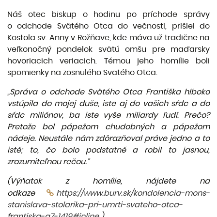
Náš otec biskup o hodinu po príchode správy
o odchode Svätého Otca do večnosti, prišiel do
Kostola sv. Anny v Rožňave, kde máva už tradične na
veľkonočný pondelok svätú omšu pre maďarsky
hovoriacich veriacich. Témou jeho homílie boli
spomienky na zosnulého Svätého Otca.
„
Správa o odchode Svätého Otca Františka hlboko
vstúpila do mojej duše, iste aj do vašich sŕdc a do
sŕdc miliónov, ba iste vyše miliardy ľudí. Prečo?
Pretože bol pápežom chudobných a pápežom
nádeje. Neustále nám zdôrazňoval práve jedno a to
isté; to, čo bolo podstatné a robil to jasnou,
zrozumiteľnou rečou.“
(Výňatok z homílie, nájdete na
odkaze
https://www.burv.sk/kondolencia-mons-
stanislava-stolarika-pri-umrti-svateho-otca-
frantiska-a7-1419#inline
).