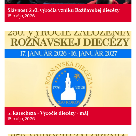
Slávnosť 250. výročia vzniku Rožňavskej diecézy
18 mája, 2026
5. katechéza - Výročie diecézy - máj
18 mája, 2026