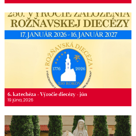
6. katechéza - Výročie diecézy - jún
19 júna, 2026