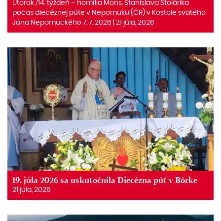
Utorok /14. týždeň – homília Mons. Stanislava Stolárika
počas diecéznej púte v Nepomuku (ČR) v Kostole svätého
Jána Nepomuckého 7. 7. 2026 | 21 júla, 2026
19. júla 2026 sa uskutočnila Diecézna púť v Bôrke
21 júla, 2026