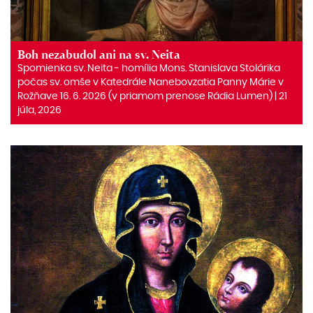
Boh nezabudol ani na sv. Neita
Spomienka sv. Neita ‒ homília Mons. Stanislava Stolárika
počas sv. omše v Katedrále Nanebovzatia Panny Márie v
Rožňave 16. 6. 2026 (v priamom prenose Rádia Lumen) | 21
júla, 2026