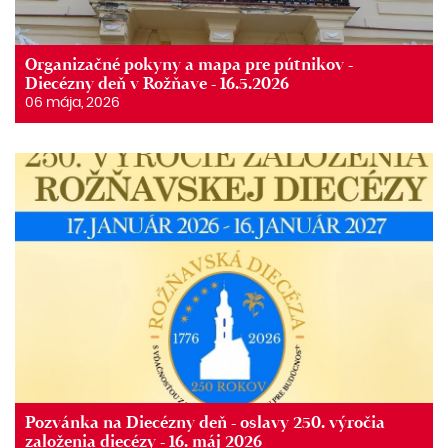
Organizačné pokyny a mapa pre pútnikov -
Diecézny deň v Rožňave - 16.5.2026
06 mája, 2026
Pozvánka na Diecézny deň - oslavy 250. výročia
založenia diecézy - 16. máj 2026