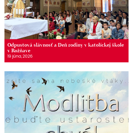
Odpustová slávnosť a Deň rodiny v katolíckej škole
v Rožňave
19 júna, 2026