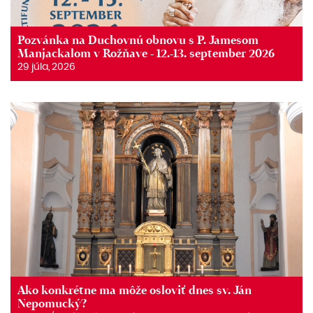
Pozvánka na Duchovnú obnovu s P. Jamesom
Manjackalom v Rožňave - 12.-13. september 2026
29 júla, 2026
Ako konkrétne ma môže osloviť dnes sv. Ján
Nepomucký?