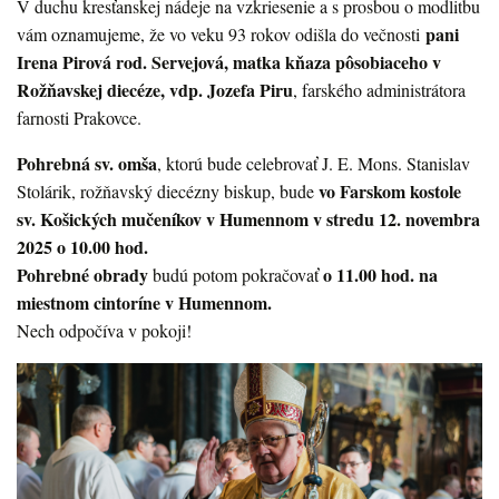
V duchu kresťanskej nádeje na vzkriesenie a s prosbou o modlitbu
pani
vám oznamujeme, že vo veku 93 rokov odišla do večnosti
Irena Pirová rod. Servejová, matka kňaza pôsobiaceho v
Rožňavskej diecéze, vdp. Jozefa Piru
, farského administrátora
farnosti Prakovce.
Pohrebná sv. omša
, ktorú bude celebrovať J. E. Mons. Stanislav
vo Farskom kostole
Stolárik, rožňavský diecézny biskup, bude
sv. Košických mučeníkov v Humennom v stredu 12. novembra
2025 o 10.00 hod.
Pohrebné obrady
o 11.00 hod. na
budú potom pokračovať
miestnom cintoríne v Humennom.
Nech odpočíva v pokoji!