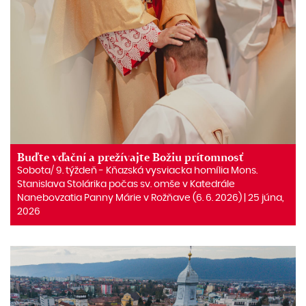
Buďte vďační a prežívajte Božiu prítomnosť
Sobota/ 9. týždeň ‒ Kňazská vysviacka homília Mons.
Stanislava Stolárika počas sv. omše v Katedrále
Nanebovzatia Panny Márie v Rožňave (6. 6. 2026) | 25 júna,
2026