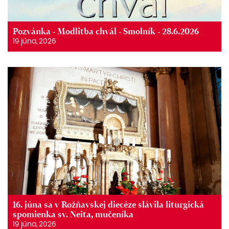
Pozvánka - Modlitba chvál - Smolník - 28.6.2026
19 júna, 2026
16. júna sa v Rožňavskej diecéze slávila liturgická
spomienka sv. Neita, mučeníka
19 júna, 2026