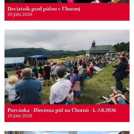
Deviatnik pred púťou v Úhornej
20 júla, 2026
Pozvánka - Diecézna púť na Úhornú - 1.-2.8.2026
20 júla, 2026