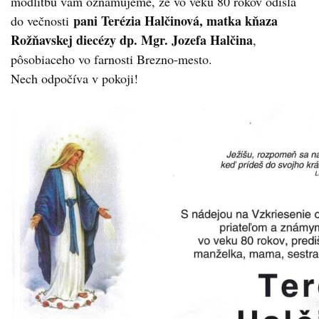
modlitbu vám oznamujeme, že vo veku 80 rokov odišla
pani Terézia Halčinová, matka kňaza
do večnosti
Rožňavskej diecézy dp. Mgr. Jozefa Halčina
,
pôsobiaceho vo farnosti Brezno-mesto.
Nech odpočíva v pokoji!