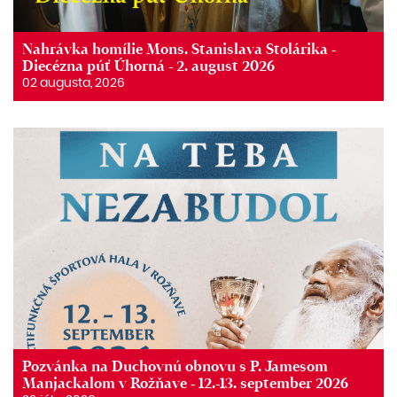
Nahrávka homílie Mons. Stanislava Stolárika -
Diecézna púť Úhorná - 2. august 2026
02 augusta, 2026
Pozvánka na Duchovnú obnovu s P. Jamesom
Manjackalom v Rožňave - 12.-13. september 2026