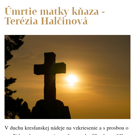
Úmrtie matky kňaza -
Terézia Halčinová
V duchu kresťanskej nádeje na vzkriesenie a s prosbou o