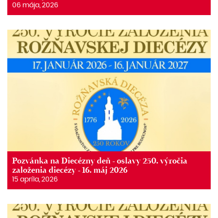
06 mája, 2026
Pozvánka na Diecézny deň - oslavy 250. výročia
založenia diecézy - 16. máj 2026
15 apríla, 2026