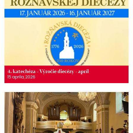
4. katechéza - Výročie diecézy - apríl
15 apríla, 2026