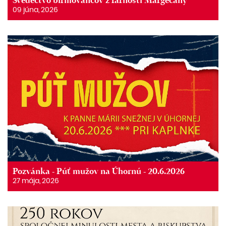
Svedectvo birmovancov z farnosti Margecany
09 júna, 2026
Pozvánka - Púť mužov na Úhornú - 20.6.2026
27 mája, 2026