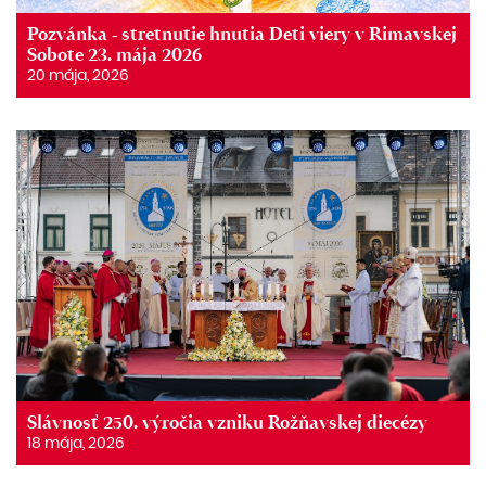
Pozvánka - stretnutie hnutia Deti viery v Rimavskej
Sobote 23. mája 2026
20 mája, 2026
Slávnosť 250. výročia vzniku Rožňavskej diecézy
18 mája, 2026