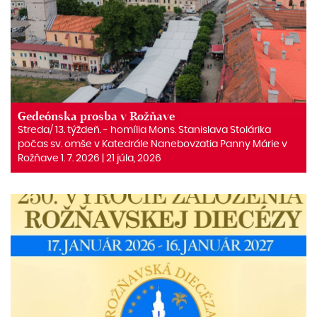
Gedeónska prosba v Rožňave
Streda/ 13. týždeň. ‒ homília Mons. Stanislava Stolárika
počas sv. omše v Katedrále Nanebovzatia Panny Márie v
Rožňave 1. 7. 2026 | 21 júla, 2026