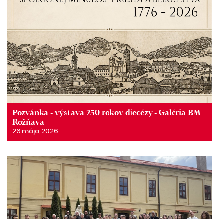
Pozvánka - výstava 250 rokov diecézy - Galéria BM
Rožňava
26 mája, 2026