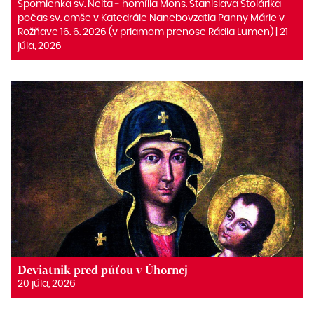
Spomienka sv. Neita ‒ homília Mons. Stanislava Stolárika
počas sv. omše v Katedrále Nanebovzatia Panny Márie v
Rožňave 16. 6. 2026 (v priamom prenose Rádia Lumen) | 21
júla, 2026
Deviatnik pred púťou v Úhornej
20 júla, 2026