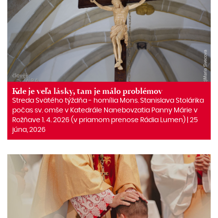
Kde je veľa lásky, tam je málo problémov
Streda Svätého týždňa ‒ homília Mons. Stanislava Stolárika
počas sv. omše v Katedrále Nanebovzatia Panny Márie v
Rožňave 1. 4. 2026 (v priamom prenose Rádia Lumen) | 25
júna, 2026