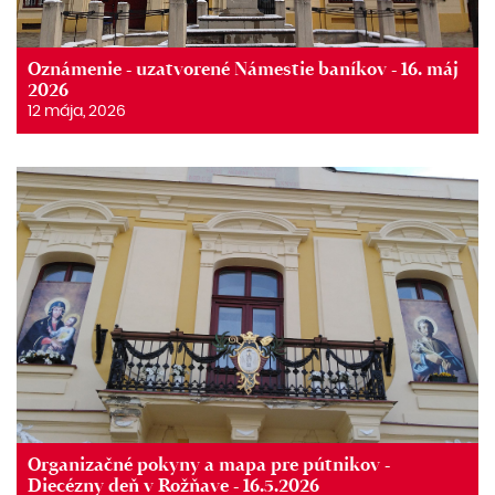
Oznámenie - uzatvorené Námestie baníkov - 16. máj
2026
12 mája, 2026
Organizačné pokyny a mapa pre pútnikov -
Diecézny deň v Rožňave - 16.5.2026