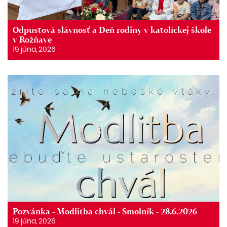
Odpustová slávnosť a Deň rodiny v katolíckej škole
v Rožňave
19 júna, 2026
Pozvánka - Modlitba chvál - Smolník - 28.6.2026
19 júna, 2026