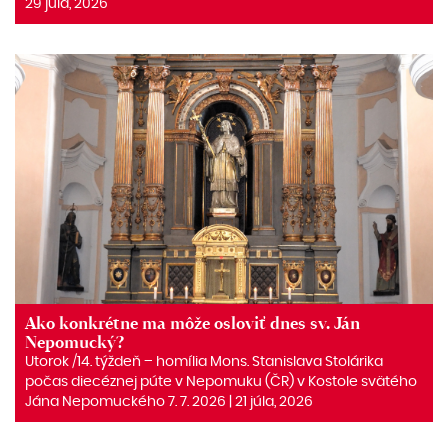
29 júla, 2026
Ako konkrétne ma môže osloviť dnes sv. Ján
Nepomucký?
Utorok /14. týždeň – homília Mons. Stanislava Stolárika
počas diecéznej púte v Nepomuku (ČR) v Kostole svätého
Jána Nepomuckého 7. 7. 2026 | 21 júla, 2026