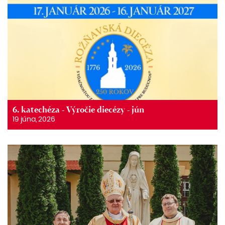
6. katechéza - Výročie diecézy - jún
19 júna, 2026