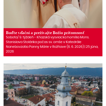
Buďte vďační a prežívajte Božiu prítomnosť
Sobota/ 9. týždeň ‒ Kňazská vysviacka homília Mons.
Stanislava Stolárika počas sv. omše v Katedrále
Nanebovzatia Panny Márie v Rožňave (6. 6. 2026) | 25 júna,
2026