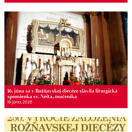
16. júna sa v Rožňavskej diecéze slávila liturgická
spomienka sv. Neita, mučeníka
19 júna, 2026