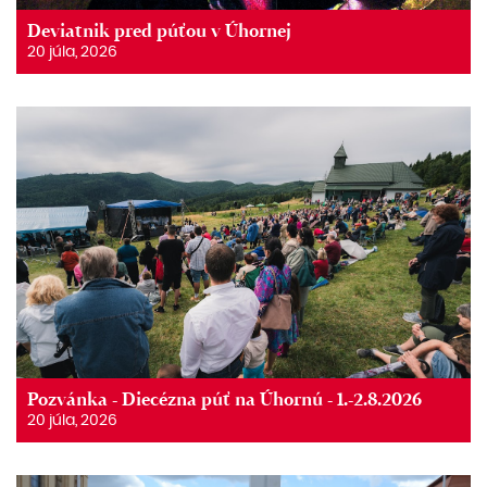
Deviatnik pred púťou v Úhornej
20 júla, 2026
Pozvánka - Diecézna púť na Úhornú - 1.-2.8.2026
20 júla, 2026