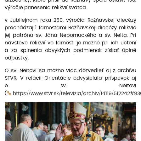
výročie prinesenia relikvií svätca.
v Jubilejnom roku 250. výročia Rožňavskej diecézy
prechádzajú farnosťami Rožňavskej diecézy relikvie
jej patróna sv. Jána Nepomuckého a sv. Neita. Pri
návšteve relikvií vo farnosti je možné pri ich uctení
a za splnenia obvyklých podmienok získať úplné
odpustky.
O sv. Neitovi sa možno viac dozvedieť aj z archívu
STVR. V relácii Orientácie odvysielala príspevok aj
o sv. Neitovi
(
https://www.stvr.sk/televizia/archiv/14119/512242#93