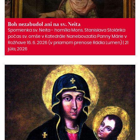
Boh nezabudol ani na sv. Neita
Spomienka sv. Neita ‒ homília Mons. Stanislava Stolárika
počas sv. omše v Katedrále Nanebovzatia Panny Márie v
Rožňave 16. 6. 2026 (v priamom prenose Rádia Lumen) | 21
júla, 2026