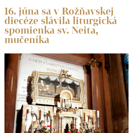
16. júna sa v Rožňavskej
diecéze slávila liturgická
spomienka sv. Neita,
mučeníka