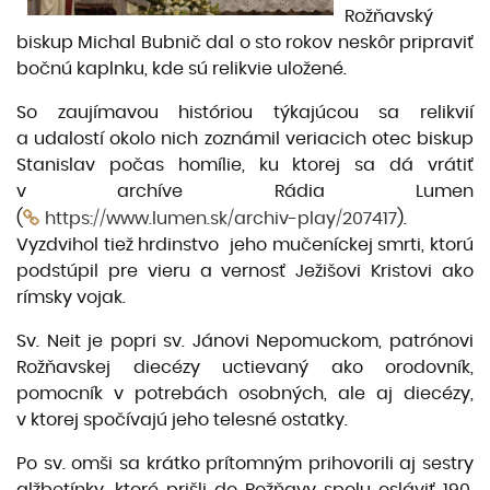
Rožňavský
biskup Michal Bubnič dal o sto rokov neskôr pripraviť
bočnú kaplnku, kde sú relikvie uložené.
So zaujímavou históriou týkajúcou sa relikvií
a udalostí okolo nich zoznámil veriacich otec biskup
Stanislav počas homílie, ku ktorej sa dá vrátiť
v archíve Rádia Lumen
(
https://www.lumen.sk/archiv-play/207417
).
Vyzdvihol tiež hrdinstvo jeho mučeníckej smrti, ktorú
podstúpil pre vieru a vernosť Ježišovi Kristovi ako
rímsky vojak.
Sv. Neit je popri sv. Jánovi Nepomuckom, patrónovi
Rožňavskej diecézy uctievaný ako orodovník,
pomocník v potrebách osobných, ale aj diecézy,
v ktorej spočívajú jeho telesné ostatky.
Po sv. omši sa krátko prítomným prihovorili aj sestry
alžbetínky, ktoré prišli do Rožňavy spolu osláviť 190.