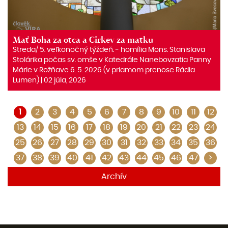
Mať Boha za otca a Cirkev za matku
Streda/ 5. veľkonočný týždeň. ‒ homília Mons. Stanislava
Stolárika počas sv. omše v Katedrále Nanebovzatia Panny
Márie v Rožňave 6. 5. 2026 (v priamom prenose Rádia
Lumen) | 02 júla, 2026
1
2
3
4
5
6
7
8
9
10
11
12
13
14
15
16
17
18
19
20
21
22
23
24
25
26
27
28
29
30
31
32
33
34
35
36
37
38
39
40
41
42
43
44
45
46
47
>
Archív