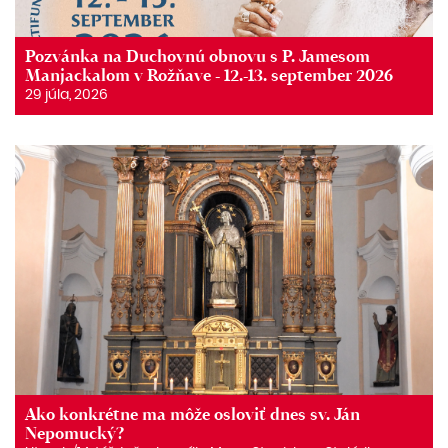
Pozvánka na Duchovnú obnovu s P. Jamesom
Manjackalom v Rožňave - 12.-13. september 2026
29 júla, 2026
Ako konkrétne ma môže osloviť dnes sv. Ján
Nepomucký?