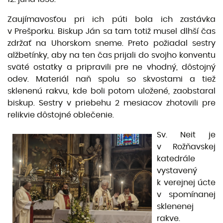
Zaujímavosťou pri ich púti bola ich zastávka
v Prešporku. Biskup Ján sa tam totiž musel dlhší čas
zdržať na Uhorskom sneme. Preto požiadal sestry
alžbetínky, aby na ten čas prijali do svojho konventu
sväté ostatky a pripravili pre ne vhodný, dôstojný
odev. Materiál naň spolu so skvostami a tiež
sklenenú rakvu, kde boli potom uložené, zaobstaral
biskup. Sestry v priebehu 2 mesiacov zhotovili pre
relikvie dôstojné oblečenie.
Sv. Neit je
v Rožňavskej
katedrále
vystavený
k verejnej úcte
v spomínanej
sklenenej
rakve.