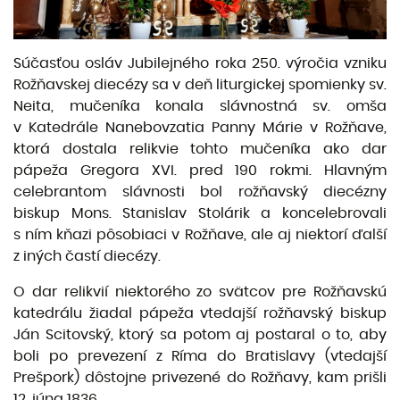
Súčasťou osláv Jubilejného roka 250. výročia vzniku
Rožňavskej diecézy sa v deň liturgickej spomienky sv.
Neita, mučeníka konala slávnostná sv. omša
v Katedrále Nanebovzatia Panny Márie v Rožňave,
ktorá dostala relikvie tohto mučeníka ako dar
pápeža Gregora XVI. pred 190 rokmi. Hlavným
celebrantom slávnosti bol rožňavský diecézny
biskup Mons. Stanislav Stolárik a koncelebrovali
s ním kňazi pôsobiaci v Rožňave, ale aj niektorí ďalší
z iných častí diecézy.
O dar relikvií niektorého zo svätcov pre Rožňavskú
katedrálu žiadal pápeža vtedajší rožňavský biskup
Ján Scitovský, ktorý sa potom aj postaral o to, aby
boli po prevezení z Ríma do Bratislavy (vtedajší
Prešpork) dôstojne privezené do Rožňavy, kam prišli
12. júna 1836.