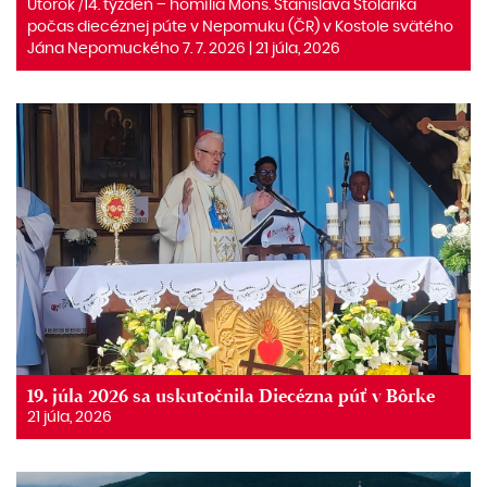
Utorok /14. týždeň – homília Mons. Stanislava Stolárika
počas diecéznej púte v Nepomuku (ČR) v Kostole svätého
Jána Nepomuckého 7. 7. 2026 | 21 júla, 2026
19. júla 2026 sa uskutočnila Diecézna púť v Bôrke
21 júla, 2026