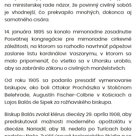
na ministerskej rade názor, že povinný civilný sobáš
je vhodnejší, čo prekvapilo mnohých, dokonca aj
samotného cisára.
14. januára 1895 sa konalo mimoriadne zasadnutie
Posvätnej kongregácie pre mimoriadne cirkevné
záležitosti, na ktorom sa rozhodlo navrhnúť pápežovi
zaslanie listu kardinálovi Vaszarymu, v ktorom sa
malo pripomenúť, čo všetko sa v Uhorsku urobilo,
aby sa zabránilo zákonu o civilných manželstvách.
Od roku 1905 sa podarilo presadiť vymenovanie
biskupov, ako boli Ottokar Prochászka v Stoličnom
Belehrade, Augustín Fischer-Colbrie v Košiciach a
Lajos Balás de Sipek za rožňavského biskupa.
Biskup Balás zvolal klérus diecézy 29. apríla 1908, aby
prediskutoval možnosti moderného apoštolátu v
diecéze. Nariadil, aby 18. nedeľa po Turícach bola