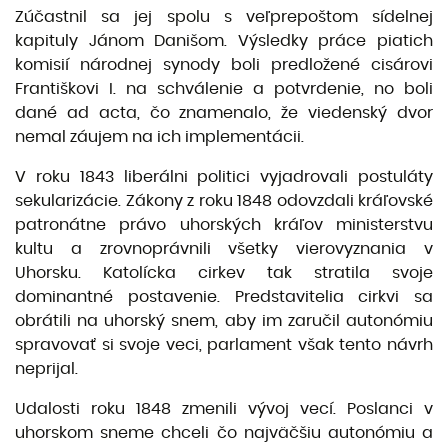
Zúčastnil sa jej spolu s veľprepoštom sídelnej
kapituly Jánom Danišom. Výsledky práce piatich
komisií národnej synody boli predložené cisárovi
Františkovi I. na schválenie a potvrdenie, no boli
dané ad acta, čo znamenalo, že viedenský dvor
nemal záujem na ich implementácii.
V roku 1843 liberálni politici vyjadrovali postuláty
sekularizácie. Zákony z roku 1848 odovzdali kráľovské
patronátne právo uhorských kráľov ministerstvu
kultu a zrovnoprávnili všetky vierovyznania v
Uhorsku. Katolícka cirkev tak stratila svoje
dominantné postavenie. Predstavitelia cirkvi sa
obrátili na uhorský snem, aby im zaručil autonómiu
spravovať si svoje veci, parlament však tento návrh
neprijal.
Udalosti roku 1848 zmenili vývoj vecí. Poslanci v
uhorskom sneme chceli čo najväčšiu autonómiu a