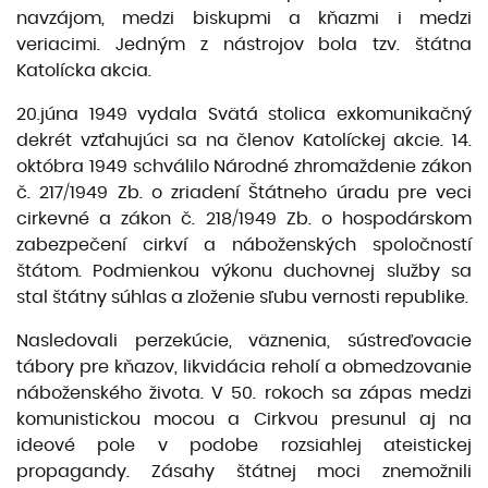
navzájom, medzi biskupmi a kňazmi i medzi
veriacimi. Jedným z nástrojov bola tzv. štátna
Katolícka akcia.
20.júna 1949 vydala Svätá stolica exkomunikačný
dekrét vzťahujúci sa na členov Katolíckej akcie. 14.
októbra 1949 schválilo Národné zhromaždenie zákon
č. 217/1949 Zb. o zriadení Štátneho úradu pre veci
cirkevné a zákon č. 218/1949 Zb. o hospodárskom
zabezpečení cirkví a náboženských spoločností
štátom. Podmienkou výkonu duchovnej služby sa
stal štátny súhlas a zloženie sľubu vernosti republike.
Nasledovali perzekúcie, väznenia, sústreďovacie
tábory pre kňazov, likvidácia reholí a obmedzovanie
náboženského života. V 50. rokoch sa zápas medzi
komunistickou mocou a Cirkvou presunul aj na
ideové pole v podobe rozsiahlej ateistickej
propagandy. Zásahy štátnej moci znemožnili