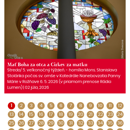
Mať Boha za otca a Cirkev za matku
Streda/ 5. veľkonočný týždeň. ‒ homília Mons. Stanislava
Stolárika počas sv. omše v Katedrále Nanebovzatia Panny
Márie v Rožňave 6. 5. 2026 (v priamom prenose Rádia
Lumen) | 02 júla, 2026
1
2
3
4
5
6
7
8
9
10
11
12
13
14
15
16
17
18
19
20
21
22
23
24
25
26
27
28
29
30
31
32
33
34
35
36