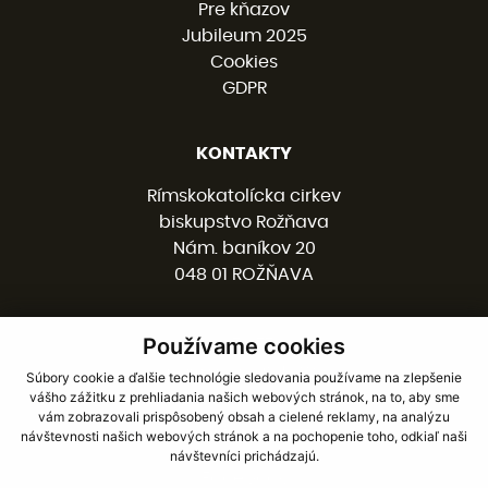
Pre kňazov
Jubileum 2025
Cookies
GDPR
KONTAKTY
Rímskokatolícka cirkev
biskupstvo Rožňava
Nám. baníkov 20
048 01 ROŽŇAVA
Používame cookies
058 / 78 77 201
kancelaria@burv.sk
Súbory cookie a ďalšie technológie sledovania používame na zlepšenie
vášho zážitku z prehliadania našich webových stránok, na to, aby sme
vám zobrazovali prispôsobený obsah a cielené reklamy, na analýzu
SOCIÁLNE SIETE
návštevnosti našich webových stránok a na pochopenie toho, odkiaľ naši
návštevníci prichádzajú.
Facebook