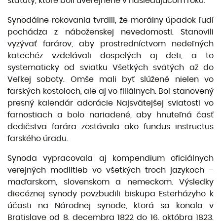
štatúty, ktoré boli uverejnené v nasledujúcom roku.
Synodálne rokovania tvrdili, že morálny úpadok ľudí
pochádza z náboženskej nevedomosti. Stanovili
vyzývať farárov, aby prostredníctvom nedeľných
katechéz vzdelávali dospelých aj deti, a to
systematicky od sviatku Všetkých svätých až do
Veľkej soboty. Omše mali byť slúžené nielen vo
farských kostoloch, ale aj vo filiálnych. Bol stanovený
presný kalendár adorácie Najsvätejšej sviatosti vo
farnostiach a bolo nariadené, aby hnuteľná časť
dedičstva farára zostávala ako fundus instructus
farského úradu.
Synoda vypracovala aj kompendium oficiálnych
verejných modlitieb vo všetkých troch jazykoch –
maďarskom, slovenskom a nemeckom. Výsledky
diecéznej synody povzbudili biskupa Esterházyho k
účasti na Národnej synode, ktorá sa konala v
Bratislave od 8. decembra 1822 do 16. októbra 1823.