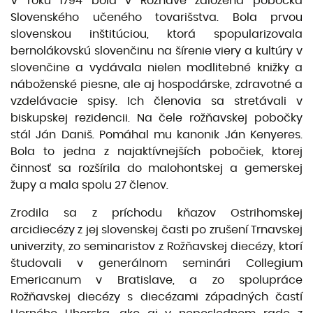
V roku 1794 bola v Rožňave založená pobočka
Slovenského učeného tovarišstva. Bola prvou
slovenskou inštitúciou, ktorá spopularizovala
bernolákovskú slovenčinu na šírenie viery a kultúry v
slovenčine a vydávala nielen modlitebné knižky a
náboženské piesne, ale aj hospodárske, zdravotné a
vzdelávacie spisy. Ich členovia sa stretávali v
biskupskej rezidencii. Na čele rožňavskej pobočky
stál Ján Daniš. Pomáhal mu kanonik Ján Kenyeres.
Bola to jedna z najaktívnejších pobočiek, ktorej
činnosť sa rozšírila do malohontskej a gemerskej
župy a mala spolu 27 členov.
Zrodila sa z príchodu kňazov Ostrihomskej
arcidiecézy z jej slovenskej časti po zrušení Trnavskej
univerzity, zo seminaristov z Rožňavskej diecézy, ktorí
študovali v generálnom seminári Collegium
Emericanum v Bratislave, a zo spolupráce
Rožňavskej diecézy s diecézami západných častí