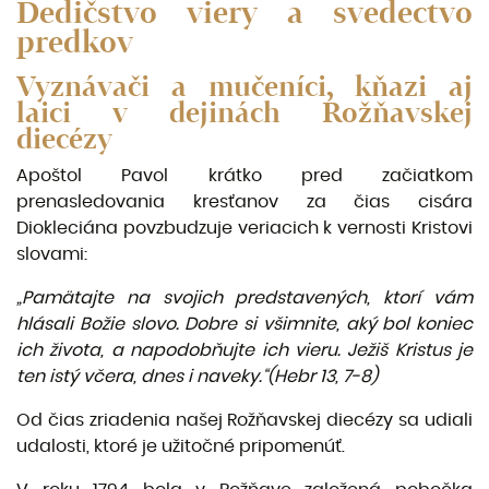
Dedičstvo viery a svedectvo
predkov
Vyznávači a mučeníci, kňazi aj
laici v dejinách Rožňavskej
diecézy
Apoštol Pavol krátko pred začiatkom
prenasledovania kresťanov za čias cisára
Diokleciána povzbudzuje veriacich k vernosti Kristovi
slovami:
„Pamätajte na svojich predstavených, ktorí vám
hlásali Božie slovo. Dobre si všimnite, aký bol koniec
ich života, a napodobňujte ich vieru. Ježiš Kristus je
ten istý včera, dnes i naveky.“(Hebr 13, 7-8)
Od čias zriadenia našej Rožňavskej diecézy sa udiali
udalosti, ktoré je užitočné pripomenúť.