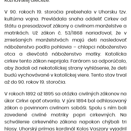
Rožňavskej diecéze.
V 90. rokoch 19. storočia prebiehala v Uhorsku tzv.
kultúrna vojna. Prevládala snaha oddeliť Cirkev od
štátu a presadzovať zákony o civilnom manželstve a
matrikách. Už zákon č. 53/1868 nariaďoval, že v
zmiešaných manželstvách majú deti nasledovať
náboženstvo podľa pohlavia – chlapci náboženstvo
otca a dievčatá náboženstvo matky. Katolícka
cirkev tento zákon neprijala. Farárom sa odporúčalo,
aby žiadali od nekatolíckej strany vyhlásenie, že deti
budú vychovávané v katolíckej viere. Tento stav trval
až do 90. rokov 19. storočia.
V rokoch 1892 až 1895 sa otázka civilných zákonov na
úkor Cirkvi opäť otvorila. V júni 1894 bol odhlasovaný
zákon o povinnom civilnom sobáši. Spolu s ním boli
zavedené civilné matriky popri cirkevných. Na
schválenie cirkevného zákona napokon chýbali tri
hlasy. Uhorský prímas kardinál Kolos Vaszary vyjadril