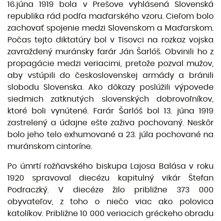
16.júna 1919 bola v Prešove vyhlásená Slovenská
republika rád podľa maďarského vzoru. Cieľom bolo
zachovať spojenie medzi Slovenskom a Maďarskom.
Počas tejto diktatúry bol v Tisovci na rozkaz vojska
zavraždený muránsky farár Ján Šarlóš. Obvinili ho z
propagácie medzi veriacimi, pretože pozval mužov,
aby vstúpili do československej armády a bránili
slobodu Slovenska. Ako dôkazy poslúžili výpovede
siedmich zatknutých slovenských dobrovoľníkov,
ktoré boli vynútené. Farár Šarlóš bol 13. júna 1919
zastrelený a údajne ešte zaživa pochovaný. Neskôr
bolo jeho telo exhumované a 23. júla pochované na
muránskom cintoríne.
Po úmrtí rožňavského biskupa Lajosa Balása v roku
1920 spravoval diecézu kapitulný vikár Štefan
Podraczký. V diecéze žilo približne 373 000
obyvateľov, z toho o niečo viac ako polovica
katolíkov. Približne 10 000 veriacich gréckeho obradu