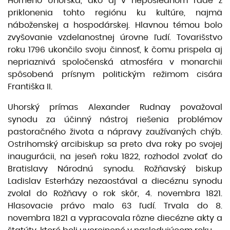
Horného Uhorska, ako aj v neposlednom rade z
priklonenia tohto regiónu ku kultúre, najmä
náboženskej a hospodárskej. Hlavnou témou bolo
zvyšovanie vzdelanostnej úrovne ľudí. Tovarišstvo
roku 1796 ukončilo svoju činnosť, k čomu prispela aj
nepriaznivá spoločenská atmosféra v monarchii
spôsobená prísnym politickým režimom cisára
Františka II.
Uhorský prímas Alexander Rudnay považoval
synodu za účinný nástroj riešenia problémov
pastoračného života a nápravy zaužívaných chýb.
Ostrihomský arcibiskup sa preto dva roky po svojej
inaugurácii, na jeseň roku 1822, rozhodol zvolať do
Bratislavy Národnú synodu. Rožňavský biskup
Ladislav Esterházy nezaostával a diecéznu synodu
zvolal do Rožňavy o rok skôr, 4. novembra 1821.
Hlasovacie právo malo 63 ľudí. Trvala do 8.
novembra 1821 a vypracovala rôzne diecézne akty a