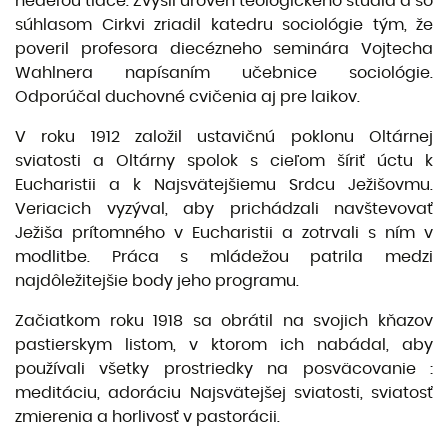
nedeľou tlače. Zvýšil úroveň teologického štúdia a so
súhlasom Cirkvi zriadil katedru sociológie tým, že
poveril profesora diecézneho seminára Vojtecha
Wahlnera napísaním učebnice sociológie.
Odporúčal duchovné cvičenia aj pre laikov.
V roku 1912 založil ustavičnú poklonu Oltárnej
sviatosti a Oltárny spolok s cieľom šíriť úctu k
Eucharistii a k Najsvätejšiemu Srdcu Ježišovmu.
Veriacich vyzýval, aby prichádzali navštevovať
Ježiša prítomného v Eucharistii a zotrvali s ním v
modlitbe. Práca s mládežou patrila medzi
najdôležitejšie body jeho programu.
Začiatkom roku 1918 sa obrátil na svojich kňazov
pastierskym listom, v ktorom ich nabádal, aby
používali všetky prostriedky na posväcovanie :
meditáciu, adoráciu Najsvätejšej sviatosti, sviatosť
zmierenia a horlivosť v pastorácii.