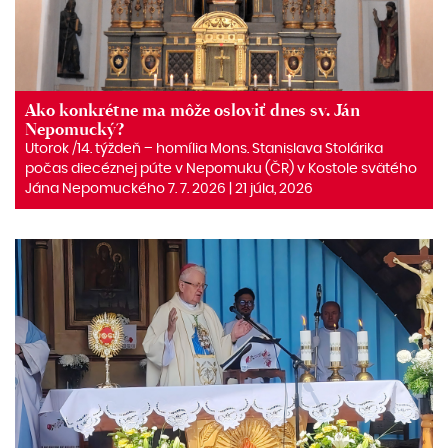
Ako konkrétne ma môže osloviť dnes sv. Ján
Nepomucký?
Utorok /14. týždeň – homília Mons. Stanislava Stolárika
počas diecéznej púte v Nepomuku (ČR) v Kostole svätého
Jána Nepomuckého 7. 7. 2026 | 21 júla, 2026