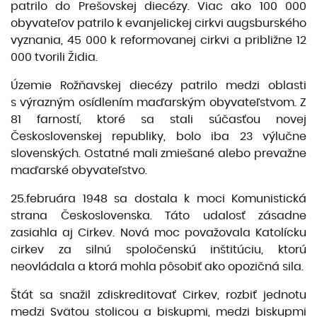
patrilo do Prešovskej diecézy. Viac ako 100 000
obyvateľov patrilo k evanjelickej cirkvi augsburského
vyznania, 45 000 k reformovanej cirkvi a približne 12
000 tvorili Židia.
Územie Rožňavskej diecézy patrilo medzi oblasti
s výrazným osídlením maďarským obyvateľstvom. Z
81 farností, ktoré sa stali súčasťou novej
Československej republiky, bolo iba 23 výlučne
slovenských. Ostatné mali zmiešané alebo prevažne
maďarské obyvateľstvo.
25.februára 1948 sa dostala k moci Komunistická
strana Československa. Táto udalosť zásadne
zasiahla aj Cirkev. Nová moc považovala Katolícku
cirkev za silnú spoločenskú inštitúciu, ktorú
neovládala a ktorá mohla pôsobiť ako opozičná sila.
Štát sa snažil zdiskreditovať Cirkev, rozbiť jednotu
medzi Svätou stolicou a biskupmi, medzi biskupmi