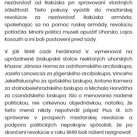
nezávislosť od Rakúska pri spravovaní vlastných
záležitostí. Tieto pokusy vyústili do maďarskej
revolúcie za nezávislosť. Rakúska armáda,
spoliehajúc sa na pomoc ruskej armády, revolúciu
potlačila. Mnohí politici museli opustiť Uhorsko, Lajos
Kossuth a iní boli postavení pred súdy.
V júli 1848 cisár Ferdinand V. vymenoval na
uprázdnené biskupské stolce niektorých uhorských
kňazov: Jánosa Hama za ostrihomského arcibiskupa,
Jozefa Lonovicsa za jágerského arcibiskupa, Vinceho
Jekelfalussyho za spišského biskupa, Antona Karnera
za stolnobelehradského biskupa a Michala Horvátha
za csanádskeho biskupa. Išlo o menovania riadené
politickou, nie cirkevnou objednávkou, natoľko, že
tieto mená nikdy nepotvrdil pápež Pius IX. Ich
správanie v prospech maďarskej revolúcie a
podpora politických nepokojov spôsobili, že po
skončení revolúcie v roku 1849 boli nútení rezignovať.