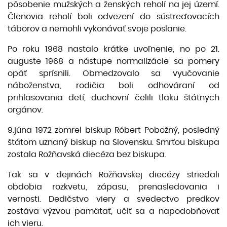
pôsobenie mužských a ženských reholí na jej území.
Členovia reholí boli odvezení do sústreďovacích
táborov a nemohli vykonávať svoje poslanie.
Po roku 1968 nastalo krátke uvoľnenie, no po 21.
auguste 1968 a nástupe normalizácie sa pomery
opäť sprísnili. Obmedzovalo sa vyučovanie
náboženstva, rodičia boli odhováraní od
prihlasovania detí, duchovní čelili tlaku štátnych
orgánov.
9.júna 1972 zomrel biskup Róbert Pobožný, posledný
štátom uznaný biskup na Slovensku. Smrťou biskupa
zostala Rožňavská diecéza bez biskupa.
Tak sa v dejinách Rožňavskej diecézy striedali
obdobia rozkvetu, zápasu, prenasledovania i
vernosti. Dedičstvo viery a svedectvo predkov
zostáva výzvou pamätať, učiť sa a napodobňovať
ich vieru.