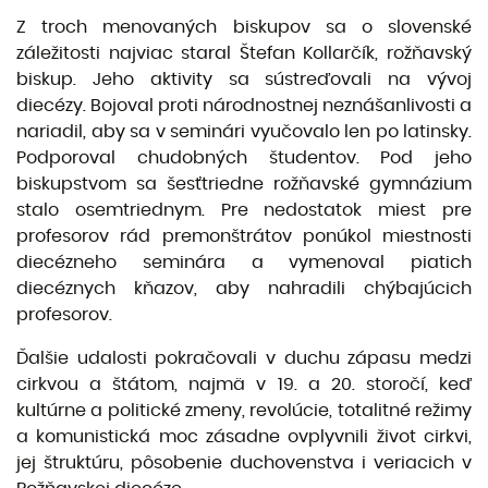
Z troch menovaných biskupov sa o slovenské
záležitosti najviac staral Štefan Kollarčík, rožňavský
biskup. Jeho aktivity sa sústreďovali na vývoj
diecézy. Bojoval proti národnostnej neznášanlivosti a
nariadil, aby sa v seminári vyučovalo len po latinsky.
Podporoval chudobných študentov. Pod jeho
biskupstvom sa šesťtriedne rožňavské gymnázium
stalo osemtriednym. Pre nedostatok miest pre
profesorov rád premonštrátov ponúkol miestnosti
diecézneho seminára a vymenoval piatich
diecéznych kňazov, aby nahradili chýbajúcich
profesorov.
Ďalšie udalosti pokračovali v duchu zápasu medzi
cirkvou a štátom, najmä v 19. a 20. storočí, keď
kultúrne a politické zmeny, revolúcie, totalitné režimy
a komunistická moc zásadne ovplyvnili život cirkvi,
jej štruktúru, pôsobenie duchovenstva i veriacich v