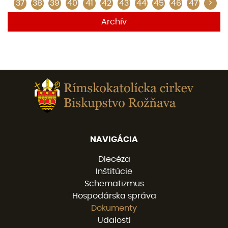
37
38
39
40
41
42
43
44
45
46
47
>
Archív
NAVIGÁCIA
Diecéza
Inštitúcie
Schematizmus
Hospodárska správa
Dokumenty
Udalosti