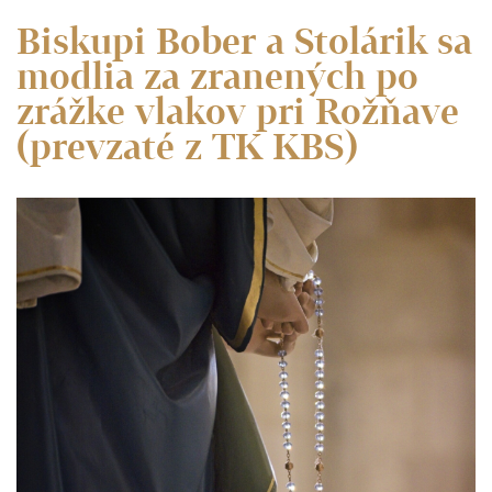
Biskupi Bober a Stolárik sa
modlia za zranených po
zrážke vlakov pri Rožňave
(prevzaté z TK KBS)