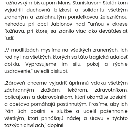
rožňavským biskupom Mons. Stanislavom Stolárikom
vyjadrili duchovnú blízkosť a solidaritu všetkým
zraneným a zasiahnutým pondelkovou železničnou
nehodou pri obci Jablonov nad Turňou v okrese
Rožňava, pri ktorej sa zranilo viac ako deväťdesiat
ľudí.
„V modlitbách myslíme na všetkých zranených, ich
rodiny i na všetkých, ktorých sa táto tragická udalosť
dotkla. Vyprosujeme im silu, pokoj a rýchle
uzdravenie,“ uviedli biskupi.
„Zároveň chceme vyjadriť úprimnú vďaku všetkým
záchranným zložkám, lekárom, zdravotníkom,
policajtom a dobrovoľníkom, ktorí okamžite zasiahli
a obetavo pomáhajú postihnutým. Prosíme, aby ich
Pán Boh posilnil v službe a udelil požehnanie
všetkým, ktorí prinášajú nádej a úľavu v týchto
ťažkých chvíľach,“ doplnili.