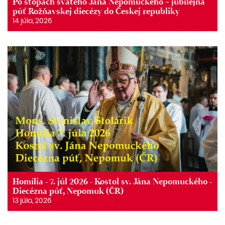
Po stopách svätého Jána Nepomuckého – jubilejná
púť Rožňavskej diecézy do Českej republiky
14 júla, 2026
Homília - 7. júl 2026 - Kostol sv. Jána Nepomuckého -
Diecézna púť, Nepomuk (ČR)
13 júla, 2026