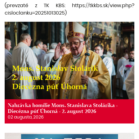
(prevzaté z TK KBS:
https://tkkbs.sk/view.php?
cisloclanku=20251013025)
Nahrávka homílie Mons. Stanislava Stolárika -
Diecézna púť Úhorná - 2. august 2026
02 augusta, 2026