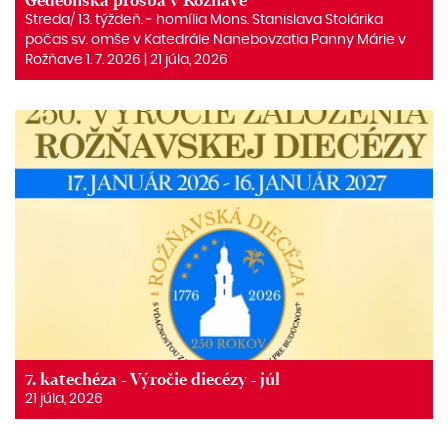
Gedeónska prosba v Rožňave
Streda/ 13. týždeň. ‒ homília Mons. Stanislava Stolárika
počas sv. omše v Katedrále Nanebovzatia Panny Márie v
Rožňave 1. 7. 2026 | 21 júla, 2026
7. katechéza - Výročie diecézy - júl
21 júla, 2026