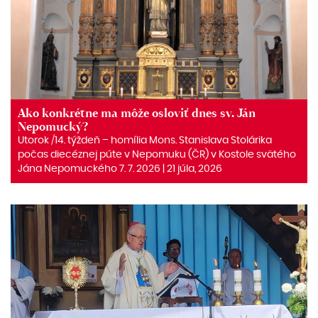
Ako konkrétne ma môže osloviť dnes sv. Ján
Nepomucký?
Utorok /14. týždeň – homília Mons. Stanislava Stolárika
počas diecéznej púte v Nepomuku (ČR) v Kostole svätého
Jána Nepomuckého 7. 7. 2026 | 21 júla, 2026