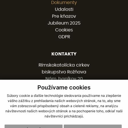
Dokumenty
Udalosti
Pre kňazov
Jubileum 2025
Cookies
GDPR
KONTAKTY
Rímskokatolícka cirkev
biskupstvo Rožňava
Nám. baníkov 20
048 01 ROŽŇAVA
Používame cookies
Súbory cookie a ďalšie technológie sledovania používame na zlepšenie
vášho zážitku z prehliadania našich webových stránok, na to, aby sme
058 / 78 77 201
vám zobrazovali prispôsobený obsah a cielené reklamy, na analýzu
kancelaria@burv.sk
návštevnosti našich webových stránok a na pochopenie toho, odkiaľ naši
návštevníci prichádzajú.