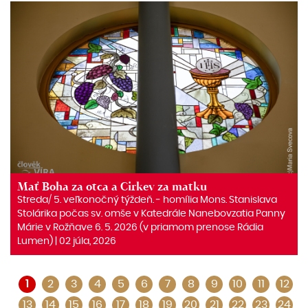
Mať Boha za otca a Cirkev za matku
Streda/ 5. veľkonočný týždeň. ‒ homília Mons. Stanislava
Stolárika počas sv. omše v Katedrále Nanebovzatia Panny
Márie v Rožňave 6. 5. 2026 (v priamom prenose Rádia
Lumen) | 02 júla, 2026
1
2
3
4
5
6
7
8
9
10
11
12
13
14
15
16
17
18
19
20
21
22
23
24