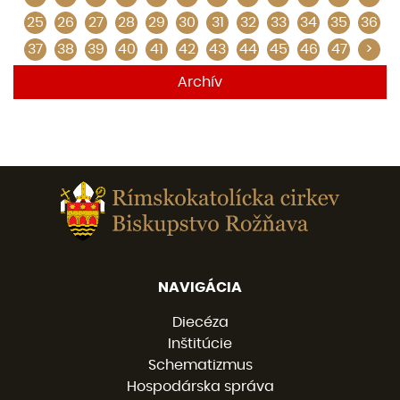
25
26
27
28
29
30
31
32
33
34
35
36
37
38
39
40
41
42
43
44
45
46
47
>
Archív
NAVIGÁCIA
Diecéza
Inštitúcie
Schematizmus
Hospodárska správa